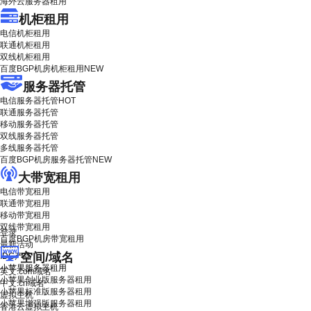
海外云服务器租用
机柜租用
电信机柜租用
联通机柜租用
双线机柜租用
百度BGP机房机柜租用
NEW
服务器托管
电信服务器托管
HOT
联通服务器托管
移动服务器托管
双线服务器托管
多线服务器托管
百度BGP机房服务器托管
NEW
大带宽租用
电信带宽租用
联通带宽租用
移动带宽租用
双线带宽租用
登录
百度BGP机房带宽租用
最新活动
空间/域名
IDC产品
小苹果服务器租用
英文.com域名
小苹果创业版服务器租用
中文.cn域名
小苹果标准版服务器租用
虚拟主机
小苹果增强版服务器租用
香港云虚拟主机