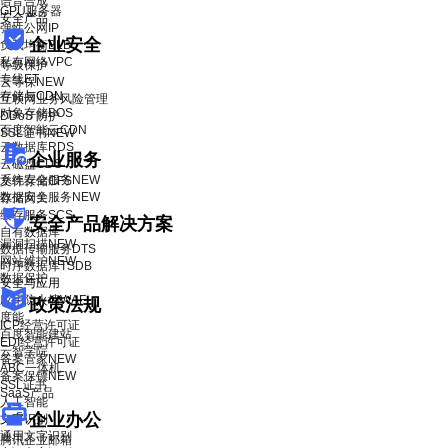
语音合成
GPU服务器
安全产品
弹性公网IP
企业安全
负载均衡BLB
私有网络VPC
等级保护
专线ET
云等保
NEW
存储与CDN
互联网业务风险管理
对象存储BOS
DDoS 防护
百度智能云CDN
SSL证书
NEW
云数据库RDS
企业服务
云磁盘CDS
系统安全服务
NEW
文件存储CFS
数据安全服务
NEW
存储网关
缓存服务SCS
安全产品解决方案
自有数据库
漏洞扫描
NEW
数据传输服务DTS
网站维护
NEW
时序数据库TSDB
数据保护
安全与应用
应用防火墙WAF
政策法规
度能
ICP经营许可证
百度智能建站
EDI经营许可证
云智学院
备案管家
NEW
ABC一体机
备案保镖
NEW
SSL证书
SaaS产品
人工智能
企业办公
文字识别
通用文字识别
腾讯企业邮箱