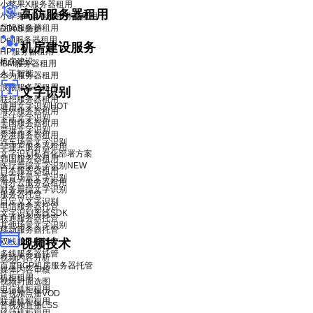
小苹果X服务器租用
高防服务器租用
小苹果X青春版服务器租用
品牌服务器租用
DDoS 防护
Dell服务器租用
机房建设服务
HP服务器租用
机房建设
IBM服务器租用
人工智能
华为服务器租用
浪潮服务器租用
文字识别
联想服务器租用
通用文字识别
HOT
海外服务器租用
卡证文字识别
美国服务器租用
票据文字识别
香港服务器租用
汽车场景文字识别
菲律宾服务器租用
文字识别私有化部署方案
韩国服务器租用
医疗票据文字识别
NEW
日本服务器租用
教育场景文字识别
海外云服务器租用
财务票据文字识别
服务器托管
自定义文字识别
电信服务器托管
文字识别离线SDK
联通服务器托管
其他场景文字识别
移动服务器托管
双线服务器托管
视频技术
多线服务器托管
视频内容分析
百度BGP机房服务器托管
媒体内容审核
机柜租用
视频封面选图
电信机柜租用
音视频点播VOD
联通机柜租用
音视频直播LSS