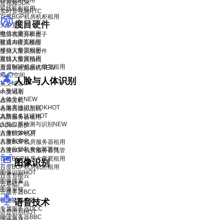
移动机柜租用
短视频SDK
双线机柜租用
实时音视频RTC
百度BGP机房机柜租用
度目硬件
大带宽租用
电信大带宽租用
度目视频分析盒子
联通大带宽租用
度目AI镜头模组
移动大带宽租用
度目人脸识别套件
双线大带宽租用
度目人脸抓拍机
百度BGP机房大带宽租用
度目智能面板机
NEW
域名/空间
人脸与人体识别
英文域名
人脸识别
中文域名
人体分析
NEW
虚拟主机
人脸离线识别SDK
HOT
香港云虚拟主机
人脸实名认证
HOT
高防服务器租用
人脸口罩检测与识别
NEW
DDoS 防护
人像特效
HOT
百度BGP机房
人脸私有化
百度BGP机房服务器租用
人体分析私有化部署包
百度BGP机房服务器托管
百度BGP机房大带宽租用
图像识别
百度BGP机房机柜租用
图像识别
HOT
百度智能云
图像搜索
云基础产品
图像审核
云服务器BCC
香港云服务器
语音技术
专属服务器DCC
语音识别
HOT
物理服务器BBC