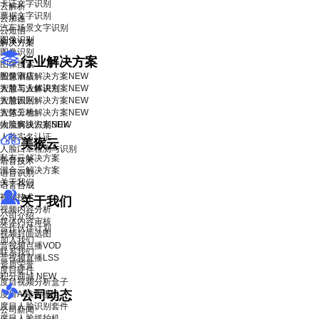
卡证文字识别
云解析
票据文字识别
云加速
汽车场景文字识别
云短信
图像识别
解决方案
图像识别
行业解决方案
图像搜索
智慧酒店解决方案
图像审核
NEW
智慧工业解决方案
人脸与人体识别
NEW
智慧园区解决方案
人脸识别
NEW
智慧工地解决方案
人体分析
NEW
物流解决方案
人脸离线识别SDK
NEW
人脸实名认证
美猴云
人脸口罩检测与识别
私有云解决方案
语音技术
混合云解决方案
语音识别
关于我们
语音合成
视频技术
关于我们
视频内容分析
公司介绍
媒体内容审核
合作伙伴计划
视频封面选图
加入我们
音视频点播VOD
联系我们
音视频直播LSS
资质荣誉
度目硬件
积分商城
NEW
度目视频分析盒子
公司动态
度目AI镜头模组
度目人脸识别套件
公司新闻
度目人脸抓拍机