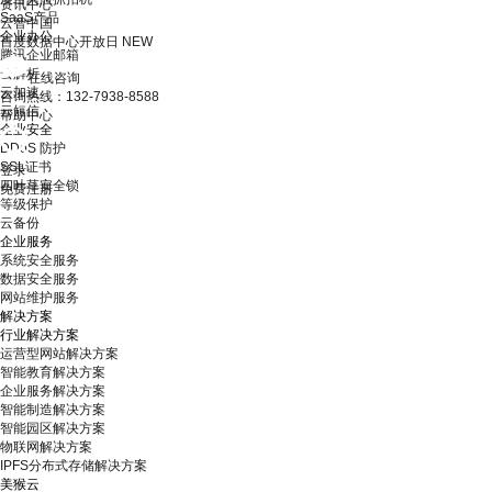
资讯中心
SaaS产品
云智中国
企业办公
百度数据中心开放日
NEW
腾讯企业邮箱
云解析
在线咨询
云加速
咨询热线：132-7938-8588
云短信
帮助中心
企业安全
DDoS 防护
SSL证书
登录
四叶草安全锁
免费注册
等级保护
云备份
企业服务
系统安全服务
数据安全服务
网站维护服务
解决方案
行业解决方案
运营型网站解决方案
智能教育解决方案
企业服务解决方案
智能制造解决方案
智能园区解决方案
物联网解决方案
IPFS分布式存储解决方案
美猴云