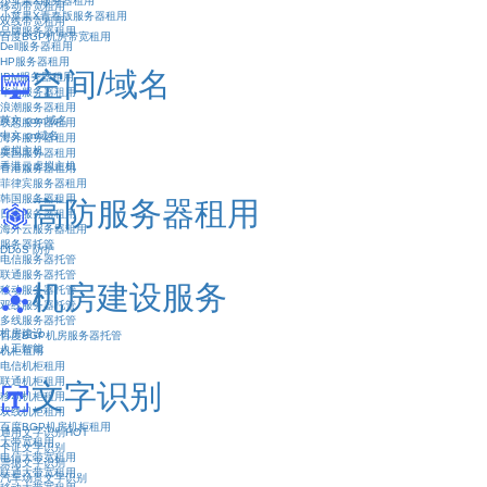
小苹果X服务器租用
移动带宽租用
小苹果X青春版服务器租用
双线带宽租用
品牌服务器租用
百度BGP机房带宽租用
Dell服务器租用
HP服务器租用
空间/域名
IBM服务器租用
华为服务器租用
浪潮服务器租用
英文.com域名
联想服务器租用
中文.cn域名
海外服务器租用
虚拟主机
美国服务器租用
香港云虚拟主机
香港服务器租用
菲律宾服务器租用
韩国服务器租用
高防服务器租用
日本服务器租用
海外云服务器租用
服务器托管
DDoS 防护
电信服务器托管
联通服务器托管
机房建设服务
移动服务器托管
双线服务器托管
多线服务器托管
机房建设
百度BGP机房服务器托管
人工智能
机柜租用
电信机柜租用
联通机柜租用
文字识别
移动机柜租用
双线机柜租用
百度BGP机房机柜租用
通用文字识别
HOT
大带宽租用
卡证文字识别
电信大带宽租用
票据文字识别
联通大带宽租用
汽车场景文字识别