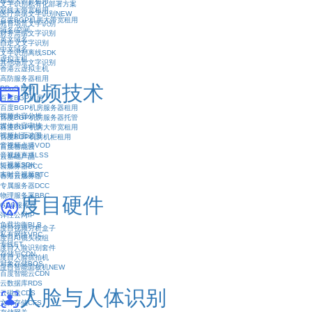
移动大带宽租用
文字识别私有化部署方案
双线大带宽租用
医疗票据文字识别
NEW
百度BGP机房大带宽租用
教育场景文字识别
域名/空间
财务票据文字识别
英文域名
自定义文字识别
中文域名
文字识别离线SDK
虚拟主机
其他场景文字识别
香港云虚拟主机
高防服务器租用
视频技术
DDoS 防护
百度BGP机房
百度BGP机房服务器租用
视频内容分析
百度BGP机房服务器托管
媒体内容审核
百度BGP机房大带宽租用
视频封面选图
百度BGP机房机柜租用
音视频点播VOD
百度智能云
音视频直播LSS
云基础产品
短视频SDK
云服务器BCC
实时音视频RTC
香港云服务器
专属服务器DCC
物理服务器BBC
度目硬件
GPU服务器
弹性公网IP
负载均衡BLB
度目视频分析盒子
私有网络VPC
度目AI镜头模组
专线ET
度目人脸识别套件
存储与CDN
度目人脸抓拍机
对象存储BOS
度目智能面板机
NEW
百度智能云CDN
云数据库RDS
人脸与人体识别
云磁盘CDS
文件存储CFS