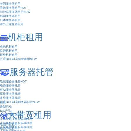
美国服务器租用
香港服务器租用
HOT
菲律宾服务器租用
NEW
韩国服务器租用
日本服务器租用
海外云服务器租用
机柜租用
电信机柜租用
联通机柜租用
双线机柜租用
百度BGP机房机柜租用
NEW
服务器托管
电信服务器托管
HOT
联通服务器托管
移动服务器托管
双线服务器托管
多线服务器托管
百度BGP机房服务器托管
NEW
登录
最新活动
IDC产品
大带宽租用
小苹果服务器租用
小苹果创业版服务器租用
小苹果标准版服务器租用
电信带宽租用
小苹果增强版服务器租用
联通带宽租用