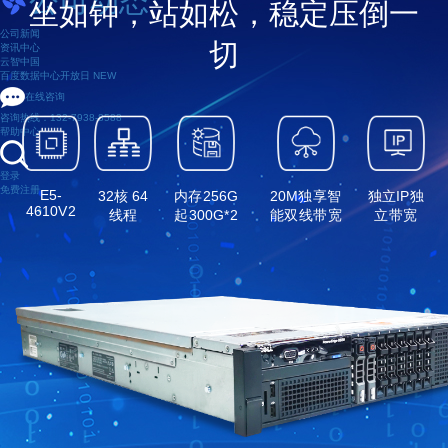
公司动态
坐如钟，站如松，稳定压倒一
公司新闻
切
资讯中心
云智中国
百度数据中心开放日
NEW
在线咨询
咨询热线：132-7938-8588
帮助中心
登录
免费注册
E5-
32核 64
内存256G
20M独享智
独立IP独
4610V2
线程
起300G*2
能双线带宽
立带宽