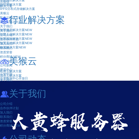
智能园区解决方案
云短信
物联网解决方案
解决方案
IPFS分布式存储解决方案
美猴云
行业解决方案
私有云解决方案
混合云解决方案
关于我们
智慧酒店解决方案
NEW
关于我们
智慧工业解决方案
NEW
公司介绍
智慧园区解决方案
NEW
合作伙伴计划
智慧工地解决方案
NEW
加入我们
物流解决方案
NEW
联系我们
资质荣誉
积分商城
NEW
美猴云
公司动态
公司新闻
资讯中心
私有云解决方案
云智中国
混合云解决方案
百度数据中心开放日
关于我们
关于我们
公司介绍
合作伙伴计划
加入我们
联系我们
资质荣誉
积分商城
NEW