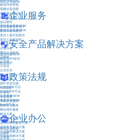
视频内容分析
SSL证书
NEW
媒体内容审核
视频封面选图
企业服务
音视频点播VOD
音视频直播LSS
度目硬件
系统安全服务
NEW
度目视频分析盒子
数据安全服务
NEW
度目AI镜头模组
度目人脸识别套件
度目人脸抓拍机
安全产品解决方案
SaaS产品
企业办公
腾讯企业邮箱
漏洞扫描
NEW
云解析
网站维护
NEW
云加速
数据保护
云短信
企业安全
政策法规
DDoS 防护
SSL证书
四叶草安全锁
ICP经营许可证
等级保护
EDI经营许可证
云备份
备案管家
NEW
企业服务
备案保镖
NEW
系统安全服务
SaaS产品
数据安全服务
网站维护服务
解决方案
企业办公
行业解决方案
运营型网站解决方案
智能教育解决方案
腾讯企业邮箱
企业服务解决方案
云解析
智能制造解决方案
云加速