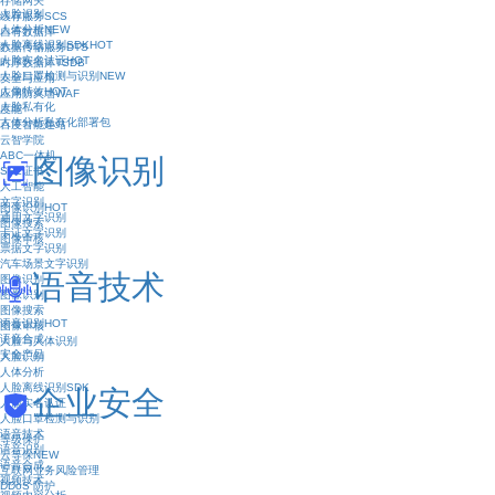
存储网关
人脸识别
缓存服务SCS
人体分析
NEW
自有数据库
人脸离线识别SDK
HOT
数据传输服务DTS
人脸实名认证
HOT
时序数据库TSDB
人脸口罩检测与识别
NEW
安全与应用
人像特效
HOT
应用防火墙WAF
人脸私有化
度能
人体分析私有化部署包
百度智能建站
云智学院
ABC一体机
图像识别
SSL证书
人工智能
文字识别
图像识别
HOT
通用文字识别
图像搜索
卡证文字识别
图像审核
票据文字识别
汽车场景文字识别
语音技术
图像识别
图像识别
图像搜索
语音识别
HOT
图像审核
语音合成
人脸与人体识别
安全产品
人脸识别
人体分析
人脸离线识别SDK
企业安全
人脸实名认证
人脸口罩检测与识别
语音技术
等级保护
语音识别
云等保
NEW
语音合成
互联网业务风险管理
视频技术
DDoS 防护