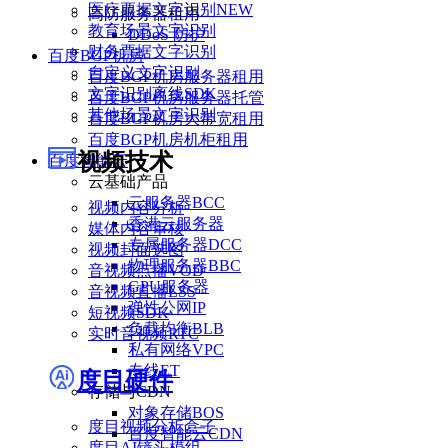
医疗票据文字识别
NEW
高防服务器租用
教育场景文字识别
DDoS 防护
财务票据文字识别
百度BGP机房
自定义文字识别
百度BGP机房服务器租用
文字识别离线SDK
百度BGP机房服务器托管
其他场景文字识别
百度BGP机房大带宽租用
百度BGP机房机柜租用
视频技术
百度智能云
云基础产品
云服务器BCC
视频内容分析
香港云服务器
媒体内容审核
专属服务器DCC
视频封面选图
物理服务器BBC
音视频点播VOD
GPU服务器
音视频直播LSS
弹性公网IP
短视频SDK
负载均衡BLB
实时音视频RTC
私有网络VPC
专线ET
度目硬件
存储与CDN
对象存储BOS
度目视频分析盒子
百度智能云CDN
度目AI镜头模组