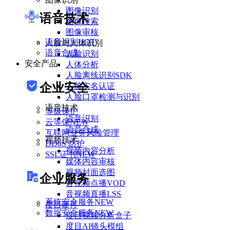
图像识别
语音技术
图像搜索
图像审核
语音识别
HOT
人脸与人体识别
语音合成
人脸识别
安全产品
人体分析
人脸离线识别SDK
企业安全
人脸实名认证
人脸口罩检测与识别
语音技术
等级保护
语音识别
云等保
NEW
语音合成
互联网业务风险管理
视频技术
DDoS 防护
视频内容分析
SSL证书
NEW
媒体内容审核
视频封面选图
企业服务
音视频点播VOD
音视频直播LSS
系统安全服务
NEW
度目硬件
数据安全服务
NEW
度目视频分析盒子
度目AI镜头模组