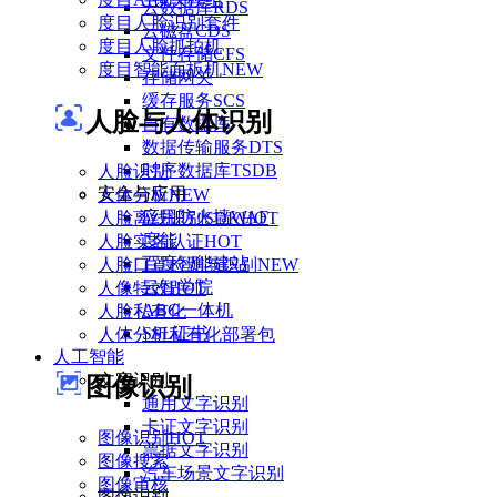
云数据库RDS
度目人脸识别套件
云磁盘CDS
度目人脸抓拍机
文件存储CFS
度目智能面板机
NEW
存储网关
缓存服务SCS
人脸与人体识别
自有数据库
数据传输服务DTS
时序数据库TSDB
人脸识别
安全与应用
人体分析
NEW
应用防火墙WAF
人脸离线识别SDK
HOT
度能
人脸实名认证
HOT
百度智能建站
人脸口罩检测与识别
NEW
云智学院
人像特效
HOT
ABC一体机
人脸私有化
SSL证书
人体分析私有化部署包
人工智能
文字识别
图像识别
通用文字识别
卡证文字识别
图像识别
HOT
票据文字识别
图像搜索
汽车场景文字识别
图像审核
图像识别