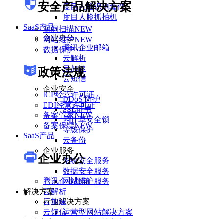
安全产品解决方案
度目人脸识别套件
度目人脸抓拍机
SaaS产品
漏洞扫描
NEW
企业办公
网站维护
NEW
腾讯企业邮箱
数据保护
云解析
云加速
政策法规
云短信
企业安全
ICP经营许可证
DDoS 防护
EDI经营许可证
SSL证书
备案管家
NEW
四叶草安全锁
备案保镖
NEW
等级保护
SaaS产品
云备份
企业服务
企业办公
系统安全服务
数据安全服务
腾讯企业邮箱
网站维护服务
云解析
解决方案
云加速
行业解决方案
云短信
运营型网站解决方案