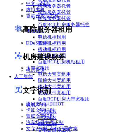
中文.cn域名
移动服务器托管
虚拟主机
双线服务器托管
香港云虚拟主机
多线服务器托管
百度BGP机房服务器托管
高防服务器租用
机柜租用
电信机柜租用
DDoS 防护
联通机柜租用
移动机柜租用
机房建设服务
双线机柜租用
百度BGP机房机柜租用
大带宽租用
机房建设
电信大带宽租用
人工智能
联通大带宽租用
移动大带宽租用
文字识别
双线大带宽租用
百度BGP机房大带宽租用
通用文字识别
HOT
域名/空间
卡证文字识别
英文域名
票据文字识别
中文域名
汽车场景文字识别
虚拟主机
文字识别私有化部署方案
香港云虚拟主机