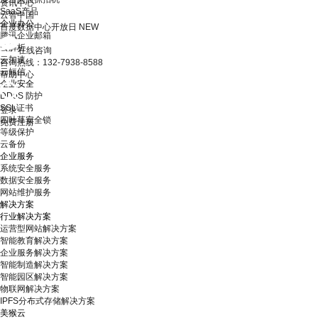
资讯中心
SaaS产品
云智中国
企业办公
百度数据中心开放日
NEW
腾讯企业邮箱
云解析
在线咨询
云加速
咨询热线：132-7938-8588
云短信
帮助中心
企业安全
DDoS 防护
SSL证书
登录
四叶草安全锁
免费注册
等级保护
云备份
企业服务
系统安全服务
数据安全服务
网站维护服务
解决方案
行业解决方案
运营型网站解决方案
智能教育解决方案
企业服务解决方案
智能制造解决方案
智能园区解决方案
物联网解决方案
IPFS分布式存储解决方案
美猴云