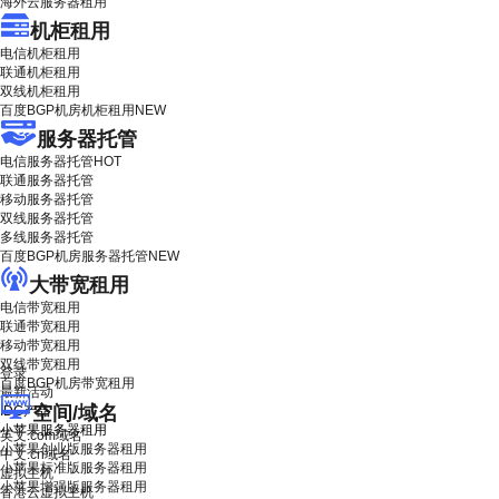
海外云服务器租用
机柜租用
电信机柜租用
联通机柜租用
双线机柜租用
百度BGP机房机柜租用
NEW
服务器托管
电信服务器托管
HOT
联通服务器托管
移动服务器托管
双线服务器托管
多线服务器托管
百度BGP机房服务器托管
NEW
大带宽租用
电信带宽租用
联通带宽租用
移动带宽租用
双线带宽租用
登录
百度BGP机房带宽租用
最新活动
空间/域名
IDC产品
小苹果服务器租用
英文.com域名
小苹果创业版服务器租用
中文.cn域名
小苹果标准版服务器租用
虚拟主机
小苹果增强版服务器租用
香港云虚拟主机