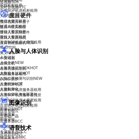
移动机柜租用
短视频SDK
双线机柜租用
实时音视频RTC
百度BGP机房机柜租用
度目硬件
大带宽租用
电信大带宽租用
度目视频分析盒子
联通大带宽租用
度目AI镜头模组
移动大带宽租用
度目人脸识别套件
双线大带宽租用
度目人脸抓拍机
百度BGP机房大带宽租用
度目智能面板机
NEW
域名/空间
人脸与人体识别
英文域名
人脸识别
中文域名
人体分析
NEW
虚拟主机
人脸离线识别SDK
HOT
香港云虚拟主机
人脸实名认证
HOT
高防服务器租用
人脸口罩检测与识别
NEW
DDoS 防护
人像特效
HOT
百度BGP机房
人脸私有化
百度BGP机房服务器租用
人体分析私有化部署包
百度BGP机房服务器托管
百度BGP机房大带宽租用
图像识别
百度BGP机房机柜租用
图像识别
HOT
百度智能云
图像搜索
云基础产品
图像审核
云服务器BCC
香港云服务器
语音技术
专属服务器DCC
语音识别
HOT
物理服务器BBC