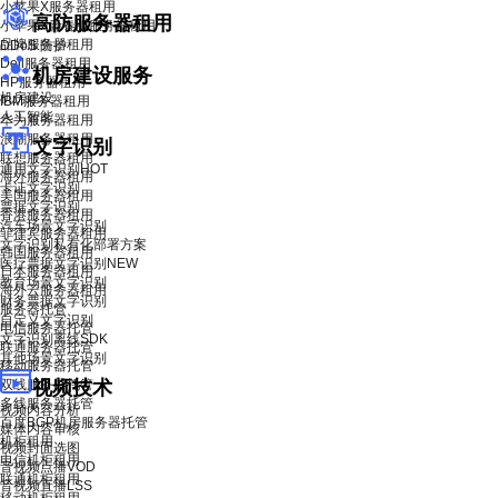
小苹果X服务器租用
高防服务器租用
小苹果X青春版服务器租用
品牌服务器租用
DDoS 防护
Dell服务器租用
机房建设服务
HP服务器租用
机房建设
IBM服务器租用
人工智能
华为服务器租用
浪潮服务器租用
文字识别
联想服务器租用
通用文字识别
HOT
海外服务器租用
卡证文字识别
美国服务器租用
票据文字识别
香港服务器租用
汽车场景文字识别
菲律宾服务器租用
文字识别私有化部署方案
韩国服务器租用
医疗票据文字识别
NEW
日本服务器租用
教育场景文字识别
海外云服务器租用
财务票据文字识别
服务器托管
自定义文字识别
电信服务器托管
文字识别离线SDK
联通服务器托管
其他场景文字识别
移动服务器托管
双线服务器托管
视频技术
多线服务器托管
视频内容分析
百度BGP机房服务器托管
媒体内容审核
机柜租用
视频封面选图
电信机柜租用
音视频点播VOD
联通机柜租用
音视频直播LSS