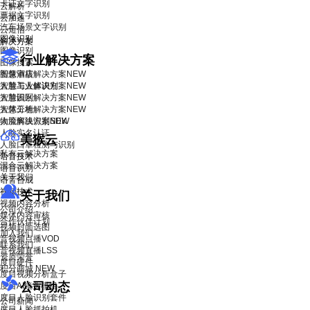
卡证文字识别
云解析
票据文字识别
云加速
汽车场景文字识别
云短信
图像识别
解决方案
图像识别
行业解决方案
图像搜索
智慧酒店解决方案
图像审核
NEW
智慧工业解决方案
人脸与人体识别
NEW
智慧园区解决方案
人脸识别
NEW
智慧工地解决方案
人体分析
NEW
物流解决方案
人脸离线识别SDK
NEW
人脸实名认证
美猴云
人脸口罩检测与识别
私有云解决方案
语音技术
混合云解决方案
语音识别
关于我们
语音合成
视频技术
关于我们
视频内容分析
公司介绍
媒体内容审核
合作伙伴计划
视频封面选图
加入我们
音视频点播VOD
联系我们
音视频直播LSS
资质荣誉
度目硬件
积分商城
NEW
度目视频分析盒子
公司动态
度目AI镜头模组
度目人脸识别套件
公司新闻
度目人脸抓拍机