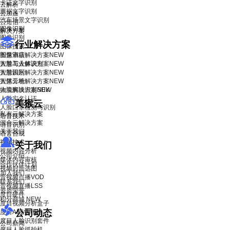
卡证文字识别
云解析
票据文字识别
云加速
汽车场景文字识别
云短信
图像识别
解决方案
图像识别
行业解决方案
图像搜索
智慧酒店解决方案
图像审核
NEW
智慧工业解决方案
人脸与人体识别
NEW
智慧园区解决方案
人脸识别
NEW
智慧工地解决方案
人体分析
NEW
物流解决方案
人脸离线识别SDK
NEW
人脸实名认证
美猴云
人脸口罩检测与识别
私有云解决方案
语音技术
混合云解决方案
语音识别
关于我们
语音合成
视频技术
关于我们
视频内容分析
公司介绍
媒体内容审核
合作伙伴计划
视频封面选图
加入我们
音视频点播VOD
联系我们
音视频直播LSS
资质荣誉
度目硬件
积分商城
NEW
度目视频分析盒子
公司动态
度目AI镜头模组
度目人脸识别套件
公司新闻
度目人脸抓拍机