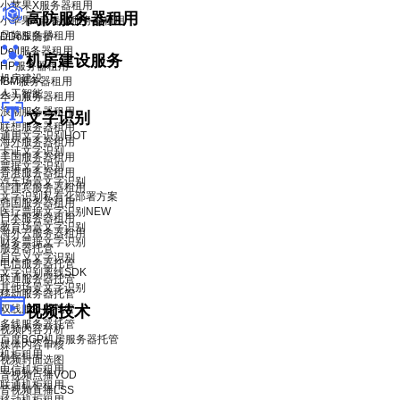
小苹果X服务器租用
高防服务器租用
小苹果X青春版服务器租用
品牌服务器租用
DDoS 防护
Dell服务器租用
机房建设服务
HP服务器租用
机房建设
IBM服务器租用
人工智能
华为服务器租用
浪潮服务器租用
文字识别
联想服务器租用
通用文字识别
HOT
海外服务器租用
卡证文字识别
美国服务器租用
票据文字识别
香港服务器租用
汽车场景文字识别
菲律宾服务器租用
文字识别私有化部署方案
韩国服务器租用
医疗票据文字识别
NEW
日本服务器租用
教育场景文字识别
海外云服务器租用
财务票据文字识别
服务器托管
自定义文字识别
电信服务器托管
文字识别离线SDK
联通服务器托管
其他场景文字识别
移动服务器托管
双线服务器托管
视频技术
多线服务器托管
视频内容分析
百度BGP机房服务器托管
媒体内容审核
机柜租用
视频封面选图
电信机柜租用
音视频点播VOD
联通机柜租用
音视频直播LSS