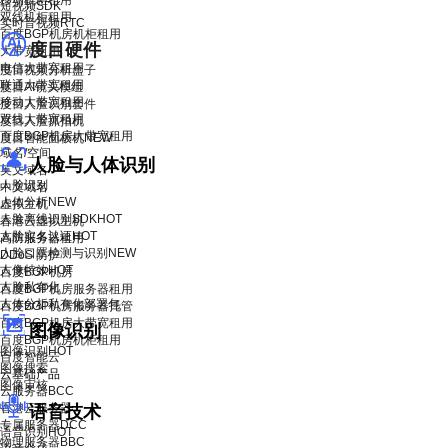
移动机柜租用
短视频SDK
双线机柜租用
实时音视频RTC
百度BGP机房机柜租用
度目硬件
大带宽租用
电信大带宽租用
度目视频分析盒子
联通大带宽租用
度目AI镜头模组
移动大带宽租用
度目人脸识别套件
双线大带宽租用
度目人脸抓拍机
百度BGP机房大带宽租用
度目智能面板机
NEW
域名/空间
人脸与人体识别
英文域名
人脸识别
中文域名
人体分析
NEW
虚拟主机
人脸离线识别SDK
HOT
香港云虚拟主机
人脸实名认证
HOT
高防服务器租用
人脸口罩检测与识别
NEW
DDoS 防护
人像特效
HOT
百度BGP机房
人脸私有化
百度BGP机房服务器租用
人体分析私有化部署包
百度BGP机房服务器托管
百度BGP机房大带宽租用
图像识别
百度BGP机房机柜租用
图像识别
HOT
百度智能云
图像搜索
云基础产品
图像审核
云服务器BCC
香港云服务器
语音技术
专属服务器DCC
语音识别
HOT
物理服务器BBC