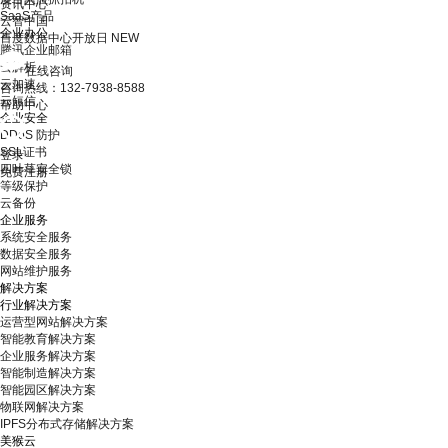
资讯中心
SaaS产品
云智中国
企业办公
百度数据中心开放日
NEW
腾讯企业邮箱
云解析
在线咨询
云加速
咨询热线：132-7938-8588
云短信
帮助中心
企业安全
DDoS 防护
SSL证书
登录
四叶草安全锁
免费注册
等级保护
云备份
企业服务
系统安全服务
数据安全服务
网站维护服务
解决方案
行业解决方案
运营型网站解决方案
智能教育解决方案
企业服务解决方案
智能制造解决方案
智能园区解决方案
物联网解决方案
IPFS分布式存储解决方案
美猴云