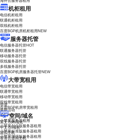
海外云服务器租用
机柜租用
电信机柜租用
联通机柜租用
双线机柜租用
百度BGP机房机柜租用
NEW
服务器托管
电信服务器托管
HOT
联通服务器托管
移动服务器托管
双线服务器托管
多线服务器托管
百度BGP机房服务器托管
NEW
大带宽租用
电信带宽租用
联通带宽租用
移动带宽租用
双线带宽租用
登录
百度BGP机房带宽租用
最新活动
空间/域名
IDC产品
小苹果服务器租用
英文.com域名
小苹果创业版服务器租用
中文.cn域名
小苹果标准版服务器租用
虚拟主机
小苹果增强版服务器租用
香港云虚拟主机