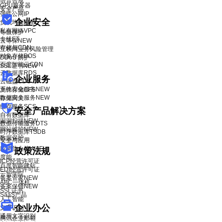
语音合成
GPU服务器
安全产品
弹性公网IP
企业安全
负载均衡BLB
私有网络VPC
等级保护
专线ET
云等保
NEW
存储与CDN
互联网业务风险管理
对象存储BOS
DDoS 防护
百度智能云CDN
SSL证书
NEW
云数据库RDS
企业服务
云磁盘CDS
系统安全服务
NEW
文件存储CFS
数据安全服务
NEW
存储网关
缓存服务SCS
安全产品解决方案
自有数据库
漏洞扫描
NEW
数据传输服务DTS
网站维护
NEW
时序数据库TSDB
数据保护
安全与应用
应用防火墙WAF
政策法规
度能
ICP经营许可证
百度智能建站
EDI经营许可证
云智学院
备案管家
NEW
ABC一体机
备案保镖
NEW
SSL证书
SaaS产品
人工智能
企业办公
文字识别
通用文字识别
腾讯企业邮箱