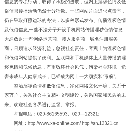
信息的专项行动，取得了积极的进展，但网上淫秽色情及低
俗信息传播活动仍然十分猖獗。一些网站片面追求点击率，
仍在采取打擦边球的办法，以多种形式发布、传播淫秽色情
及低俗信息;一些不法分子开设手机网站传播淫秽色情信息
大肆敛财;一些网络运营商、接入服务商、域名注册服务
商，只顾追求经济利益，忽视社会责任，客观上为淫秽色情
和低俗网站提供了便利。互联网和手机媒体上大量传播的淫
秽色情和低俗信息，严重败坏社会风气，污染社会环境，危
害未成年人健康成长，已经成为网上一大顽疾和“毒瘤”。
整治淫秽色情和低俗信息，净化网络文化环境，关系千
家万户，关系社会主义精神文明建设，关系国家和民族的未
来。欢迎社会各界进行监督、举报。
举报电话：029-86165593、029—12321;
网址：http://www.xa-online.com/ http://sn.12321.cn;