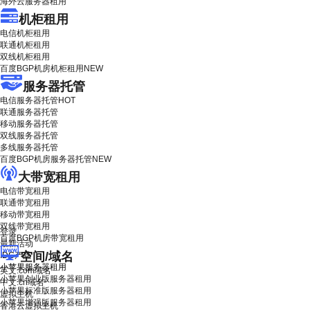
海外云服务器租用
机柜租用
电信机柜租用
联通机柜租用
双线机柜租用
百度BGP机房机柜租用
NEW
服务器托管
电信服务器托管
HOT
联通服务器托管
移动服务器托管
双线服务器托管
多线服务器托管
百度BGP机房服务器托管
NEW
大带宽租用
电信带宽租用
联通带宽租用
移动带宽租用
双线带宽租用
登录
百度BGP机房带宽租用
最新活动
空间/域名
IDC产品
小苹果服务器租用
英文.com域名
小苹果创业版服务器租用
中文.cn域名
小苹果标准版服务器租用
虚拟主机
小苹果增强版服务器租用
香港云虚拟主机