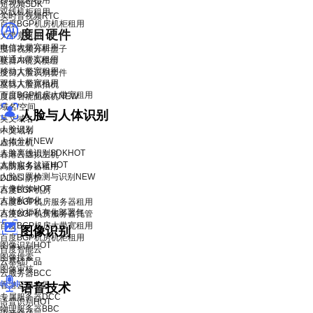
移动机柜租用
短视频SDK
双线机柜租用
实时音视频RTC
百度BGP机房机柜租用
度目硬件
大带宽租用
电信大带宽租用
度目视频分析盒子
联通大带宽租用
度目AI镜头模组
移动大带宽租用
度目人脸识别套件
双线大带宽租用
度目人脸抓拍机
百度BGP机房大带宽租用
度目智能面板机
NEW
域名/空间
人脸与人体识别
英文域名
人脸识别
中文域名
人体分析
NEW
虚拟主机
人脸离线识别SDK
HOT
香港云虚拟主机
人脸实名认证
HOT
高防服务器租用
人脸口罩检测与识别
NEW
DDoS 防护
人像特效
HOT
百度BGP机房
人脸私有化
百度BGP机房服务器租用
人体分析私有化部署包
百度BGP机房服务器托管
百度BGP机房大带宽租用
图像识别
百度BGP机房机柜租用
图像识别
HOT
百度智能云
图像搜索
云基础产品
图像审核
云服务器BCC
香港云服务器
语音技术
专属服务器DCC
语音识别
HOT
物理服务器BBC