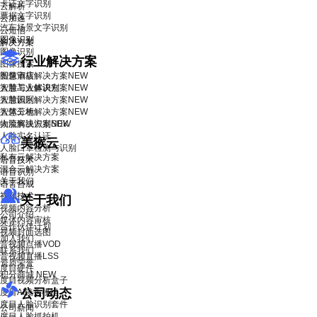
卡证文字识别
云解析
票据文字识别
云加速
汽车场景文字识别
云短信
图像识别
解决方案
图像识别
行业解决方案
图像搜索
智慧酒店解决方案
图像审核
NEW
智慧工业解决方案
人脸与人体识别
NEW
智慧园区解决方案
人脸识别
NEW
智慧工地解决方案
人体分析
NEW
物流解决方案
人脸离线识别SDK
NEW
人脸实名认证
美猴云
人脸口罩检测与识别
私有云解决方案
语音技术
混合云解决方案
语音识别
关于我们
语音合成
视频技术
关于我们
视频内容分析
公司介绍
媒体内容审核
合作伙伴计划
视频封面选图
加入我们
音视频点播VOD
联系我们
音视频直播LSS
资质荣誉
度目硬件
积分商城
NEW
度目视频分析盒子
公司动态
度目AI镜头模组
度目人脸识别套件
公司新闻
度目人脸抓拍机