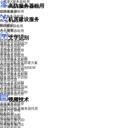
小苹果X服务器租用
高防服务器租用
小苹果X青春版服务器租用
品牌服务器租用
DDoS 防护
Dell服务器租用
机房建设服务
HP服务器租用
机房建设
IBM服务器租用
人工智能
华为服务器租用
浪潮服务器租用
文字识别
联想服务器租用
通用文字识别
HOT
海外服务器租用
卡证文字识别
美国服务器租用
票据文字识别
香港服务器租用
汽车场景文字识别
菲律宾服务器租用
文字识别私有化部署方案
韩国服务器租用
医疗票据文字识别
NEW
日本服务器租用
教育场景文字识别
海外云服务器租用
财务票据文字识别
服务器托管
自定义文字识别
电信服务器托管
文字识别离线SDK
联通服务器托管
其他场景文字识别
移动服务器托管
双线服务器托管
视频技术
多线服务器托管
视频内容分析
百度BGP机房服务器托管
媒体内容审核
机柜租用
视频封面选图
电信机柜租用
音视频点播VOD
联通机柜租用
音视频直播LSS