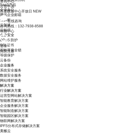
资讯中心
SaaS产品
云智中国
企业办公
百度数据中心开放日
NEW
腾讯企业邮箱
云解析
在线咨询
云加速
咨询热线：132-7938-8588
云短信
帮助中心
企业安全
DDoS 防护
SSL证书
登录
四叶草安全锁
免费注册
等级保护
云备份
企业服务
系统安全服务
数据安全服务
网站维护服务
解决方案
行业解决方案
运营型网站解决方案
智能教育解决方案
企业服务解决方案
智能制造解决方案
智能园区解决方案
物联网解决方案
IPFS分布式存储解决方案
美猴云