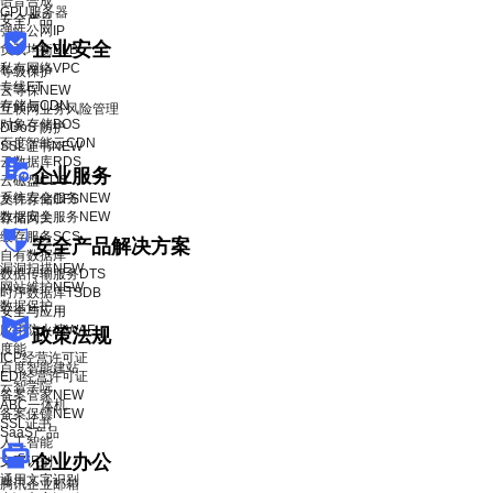
语音合成
GPU服务器
安全产品
弹性公网IP
企业安全
负载均衡BLB
私有网络VPC
等级保护
专线ET
云等保
NEW
存储与CDN
互联网业务风险管理
对象存储BOS
DDoS 防护
百度智能云CDN
SSL证书
NEW
云数据库RDS
企业服务
云磁盘CDS
系统安全服务
NEW
文件存储CFS
数据安全服务
NEW
存储网关
缓存服务SCS
安全产品解决方案
自有数据库
漏洞扫描
NEW
数据传输服务DTS
网站维护
NEW
时序数据库TSDB
数据保护
安全与应用
应用防火墙WAF
政策法规
度能
ICP经营许可证
百度智能建站
EDI经营许可证
云智学院
备案管家
NEW
ABC一体机
备案保镖
NEW
SSL证书
SaaS产品
人工智能
企业办公
文字识别
通用文字识别
腾讯企业邮箱