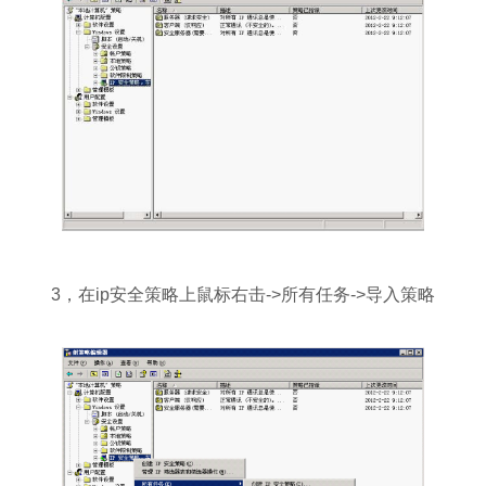
3，在ip安全策略上鼠标右击->所有任务->导入策略