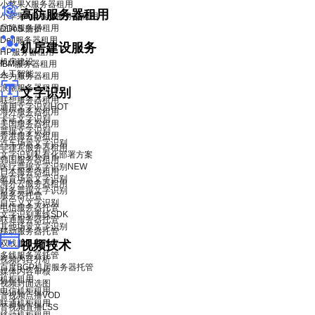
小苹果X服务器租用
高防服务器租用
小苹果X青春版服务器租用
品牌服务器租用
DDoS 防护
Dell服务器租用
机房建设服务
HP服务器租用
机房建设
IBM服务器租用
人工智能
华为服务器租用
浪潮服务器租用
文字识别
联想服务器租用
通用文字识别
HOT
海外服务器租用
卡证文字识别
美国服务器租用
票据文字识别
香港服务器租用
汽车场景文字识别
菲律宾服务器租用
文字识别私有化部署方案
韩国服务器租用
医疗票据文字识别
NEW
日本服务器租用
教育场景文字识别
海外云服务器租用
财务票据文字识别
服务器托管
自定义文字识别
电信服务器托管
文字识别离线SDK
联通服务器托管
其他场景文字识别
移动服务器托管
双线服务器托管
视频技术
多线服务器托管
视频内容分析
百度BGP机房服务器托管
媒体内容审核
机柜租用
视频封面选图
电信机柜租用
音视频点播VOD
联通机柜租用
音视频直播LSS