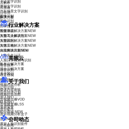
卡证文字识别
云解析
票据文字识别
云加速
汽车场景文字识别
云短信
图像识别
解决方案
图像识别
行业解决方案
图像搜索
智慧酒店解决方案
图像审核
NEW
智慧工业解决方案
人脸与人体识别
NEW
智慧园区解决方案
人脸识别
NEW
智慧工地解决方案
人体分析
NEW
物流解决方案
人脸离线识别SDK
NEW
人脸实名认证
美猴云
人脸口罩检测与识别
私有云解决方案
语音技术
混合云解决方案
语音识别
关于我们
语音合成
视频技术
关于我们
视频内容分析
公司介绍
媒体内容审核
合作伙伴计划
视频封面选图
加入我们
音视频点播VOD
联系我们
音视频直播LSS
资质荣誉
度目硬件
积分商城
NEW
度目视频分析盒子
公司动态
度目AI镜头模组
度目人脸识别套件
公司新闻
度目人脸抓拍机