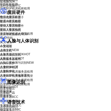
移动机柜租用
短视频SDK
双线机柜租用
实时音视频RTC
百度BGP机房机柜租用
度目硬件
大带宽租用
电信大带宽租用
度目视频分析盒子
联通大带宽租用
度目AI镜头模组
移动大带宽租用
度目人脸识别套件
双线大带宽租用
度目人脸抓拍机
百度BGP机房大带宽租用
度目智能面板机
NEW
域名/空间
人脸与人体识别
英文域名
人脸识别
中文域名
人体分析
NEW
虚拟主机
人脸离线识别SDK
HOT
香港云虚拟主机
人脸实名认证
HOT
高防服务器租用
人脸口罩检测与识别
NEW
DDoS 防护
人像特效
HOT
百度BGP机房
人脸私有化
百度BGP机房服务器租用
人体分析私有化部署包
百度BGP机房服务器托管
百度BGP机房大带宽租用
图像识别
百度BGP机房机柜租用
图像识别
HOT
百度智能云
图像搜索
云基础产品
图像审核
云服务器BCC
香港云服务器
语音技术
专属服务器DCC
语音识别
HOT
物理服务器BBC