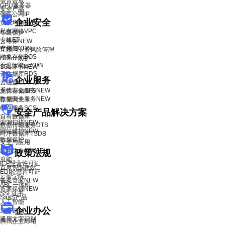
语音合成
GPU服务器
安全产品
弹性公网IP
企业安全
负载均衡BLB
私有网络VPC
等级保护
专线ET
云等保
NEW
存储与CDN
互联网业务风险管理
对象存储BOS
DDoS 防护
百度智能云CDN
SSL证书
NEW
云数据库RDS
企业服务
云磁盘CDS
系统安全服务
NEW
文件存储CFS
数据安全服务
NEW
存储网关
缓存服务SCS
安全产品解决方案
自有数据库
漏洞扫描
NEW
数据传输服务DTS
网站维护
NEW
时序数据库TSDB
数据保护
安全与应用
应用防火墙WAF
政策法规
度能
ICP经营许可证
百度智能建站
EDI经营许可证
云智学院
备案管家
NEW
ABC一体机
备案保镖
NEW
SSL证书
SaaS产品
人工智能
企业办公
文字识别
通用文字识别
腾讯企业邮箱