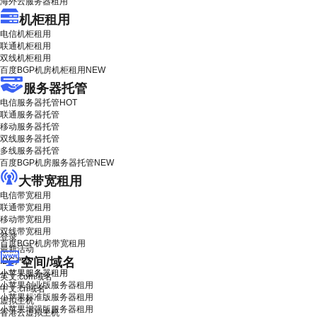
海外云服务器租用
机柜租用
电信机柜租用
联通机柜租用
双线机柜租用
百度BGP机房机柜租用
NEW
服务器托管
电信服务器托管
HOT
联通服务器托管
移动服务器托管
双线服务器托管
多线服务器托管
百度BGP机房服务器托管
NEW
大带宽租用
电信带宽租用
联通带宽租用
移动带宽租用
双线带宽租用
登录
百度BGP机房带宽租用
最新活动
空间/域名
IDC产品
小苹果服务器租用
英文.com域名
小苹果创业版服务器租用
中文.cn域名
小苹果标准版服务器租用
虚拟主机
小苹果增强版服务器租用
香港云虚拟主机