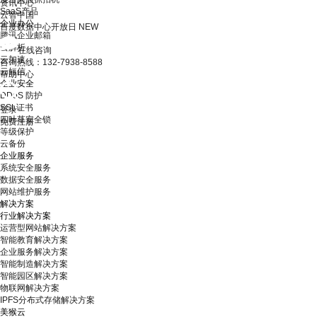
资讯中心
SaaS产品
云智中国
企业办公
百度数据中心开放日
NEW
腾讯企业邮箱
云解析
在线咨询
云加速
咨询热线：132-7938-8588
云短信
帮助中心
企业安全
DDoS 防护
SSL证书
登录
四叶草安全锁
免费注册
等级保护
云备份
企业服务
系统安全服务
数据安全服务
网站维护服务
解决方案
行业解决方案
运营型网站解决方案
智能教育解决方案
企业服务解决方案
智能制造解决方案
智能园区解决方案
物联网解决方案
IPFS分布式存储解决方案
美猴云