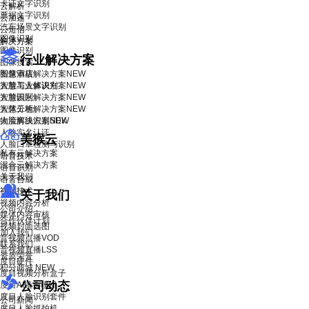
卡证文字识别
云解析
票据文字识别
云加速
汽车场景文字识别
云短信
图像识别
解决方案
图像识别
行业解决方案
图像搜索
智慧酒店解决方案
图像审核
NEW
智慧工业解决方案
人脸与人体识别
NEW
智慧园区解决方案
人脸识别
NEW
智慧工地解决方案
人体分析
NEW
物流解决方案
人脸离线识别SDK
NEW
人脸实名认证
美猴云
人脸口罩检测与识别
私有云解决方案
语音技术
混合云解决方案
语音识别
关于我们
语音合成
视频技术
关于我们
视频内容分析
公司介绍
媒体内容审核
合作伙伴计划
视频封面选图
加入我们
音视频点播VOD
联系我们
音视频直播LSS
资质荣誉
度目硬件
积分商城
NEW
度目视频分析盒子
公司动态
度目AI镜头模组
度目人脸识别套件
公司新闻
度目人脸抓拍机