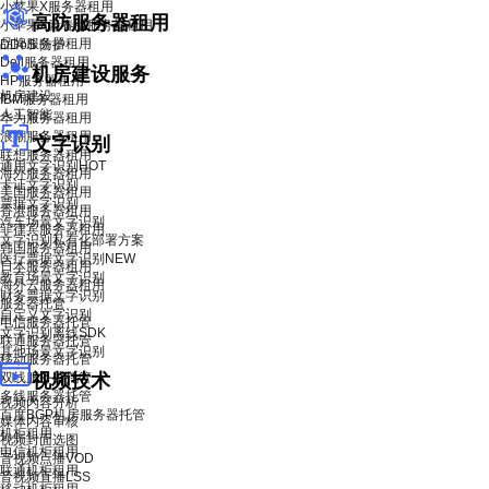
小苹果X服务器租用
高防服务器租用
小苹果X青春版服务器租用
品牌服务器租用
DDoS 防护
Dell服务器租用
机房建设服务
HP服务器租用
机房建设
IBM服务器租用
人工智能
华为服务器租用
浪潮服务器租用
文字识别
联想服务器租用
通用文字识别
HOT
海外服务器租用
卡证文字识别
美国服务器租用
票据文字识别
香港服务器租用
汽车场景文字识别
菲律宾服务器租用
文字识别私有化部署方案
韩国服务器租用
医疗票据文字识别
NEW
日本服务器租用
教育场景文字识别
海外云服务器租用
财务票据文字识别
服务器托管
自定义文字识别
电信服务器托管
文字识别离线SDK
联通服务器托管
其他场景文字识别
移动服务器托管
双线服务器托管
视频技术
多线服务器托管
视频内容分析
百度BGP机房服务器托管
媒体内容审核
机柜租用
视频封面选图
电信机柜租用
音视频点播VOD
联通机柜租用
音视频直播LSS