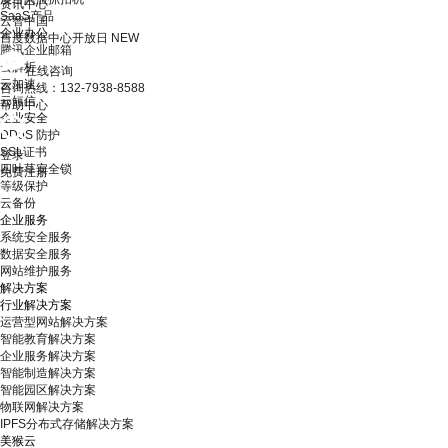
资讯中心
SaaS产品
云智中国
企业办公
百度数据中心开放日
NEW
腾讯企业邮箱
云解析
在线咨询
云加速
咨询热线：132-7938-8588
云短信
帮助中心
企业安全
DDoS 防护
SSL证书
登录
四叶草安全锁
免费注册
等级保护
云备份
企业服务
系统安全服务
数据安全服务
网站维护服务
解决方案
行业解决方案
运营型网站解决方案
智能教育解决方案
企业服务解决方案
智能制造解决方案
智能园区解决方案
物联网解决方案
IPFS分布式存储解决方案
美猴云