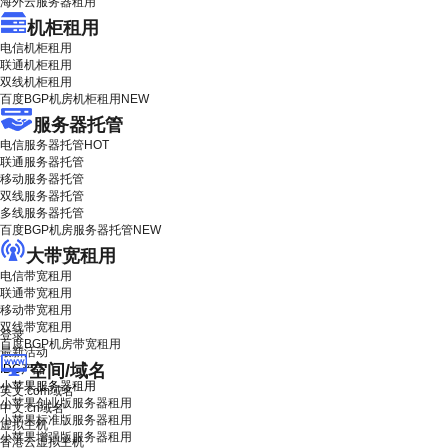
海外云服务器租用
机柜租用
电信机柜租用
联通机柜租用
双线机柜租用
百度BGP机房机柜租用
NEW
服务器托管
电信服务器托管
HOT
联通服务器托管
移动服务器托管
双线服务器托管
多线服务器托管
百度BGP机房服务器托管
NEW
大带宽租用
电信带宽租用
联通带宽租用
移动带宽租用
双线带宽租用
登录
百度BGP机房带宽租用
最新活动
空间/域名
IDC产品
小苹果服务器租用
英文.com域名
小苹果创业版服务器租用
中文.cn域名
小苹果标准版服务器租用
虚拟主机
小苹果增强版服务器租用
香港云虚拟主机