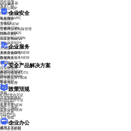
语音合成
GPU服务器
安全产品
弹性公网IP
企业安全
负载均衡BLB
私有网络VPC
等级保护
专线ET
云等保
NEW
存储与CDN
互联网业务风险管理
对象存储BOS
DDoS 防护
百度智能云CDN
SSL证书
NEW
云数据库RDS
企业服务
云磁盘CDS
系统安全服务
NEW
文件存储CFS
数据安全服务
NEW
存储网关
缓存服务SCS
安全产品解决方案
自有数据库
漏洞扫描
NEW
数据传输服务DTS
网站维护
NEW
时序数据库TSDB
数据保护
安全与应用
应用防火墙WAF
政策法规
度能
ICP经营许可证
百度智能建站
EDI经营许可证
云智学院
备案管家
NEW
ABC一体机
备案保镖
NEW
SSL证书
SaaS产品
人工智能
企业办公
文字识别
通用文字识别
腾讯企业邮箱