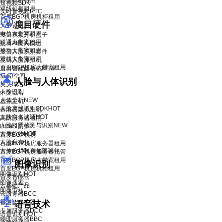
移动机柜租用
短视频SDK
双线机柜租用
实时音视频RTC
百度BGP机房机柜租用
度目硬件
大带宽租用
电信大带宽租用
度目视频分析盒子
联通大带宽租用
度目AI镜头模组
移动大带宽租用
度目人脸识别套件
双线大带宽租用
度目人脸抓拍机
百度BGP机房大带宽租用
度目智能面板机
NEW
域名/空间
人脸与人体识别
英文域名
人脸识别
中文域名
人体分析
NEW
虚拟主机
人脸离线识别SDK
HOT
香港云虚拟主机
人脸实名认证
HOT
高防服务器租用
人脸口罩检测与识别
NEW
DDoS 防护
人像特效
HOT
百度BGP机房
人脸私有化
百度BGP机房服务器租用
人体分析私有化部署包
百度BGP机房服务器托管
百度BGP机房大带宽租用
图像识别
百度BGP机房机柜租用
图像识别
HOT
百度智能云
图像搜索
云基础产品
图像审核
云服务器BCC
香港云服务器
语音技术
专属服务器DCC
语音识别
HOT
物理服务器BBC