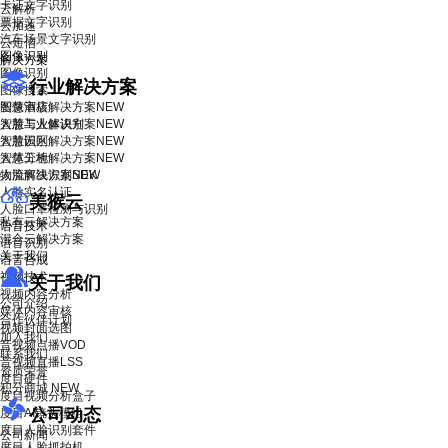
卡证文字识别
云解析
票据文字识别
云加速
汽车场景文字识别
云短信
图像识别
解决方案
图像识别
行业解决方案
图像搜索
智慧酒店解决方案
图像审核
NEW
智慧工业解决方案
人脸与人体识别
NEW
智慧园区解决方案
人脸识别
NEW
智慧工地解决方案
人体分析
NEW
物流解决方案
人脸离线识别SDK
NEW
人脸实名认证
美猴云
人脸口罩检测与识别
私有云解决方案
语音技术
混合云解决方案
语音识别
关于我们
语音合成
视频技术
关于我们
视频内容分析
公司介绍
媒体内容审核
合作伙伴计划
视频封面选图
加入我们
音视频点播VOD
联系我们
音视频直播LSS
资质荣誉
度目硬件
积分商城
NEW
度目视频分析盒子
公司动态
度目AI镜头模组
度目人脸识别套件
公司新闻
度目人脸抓拍机