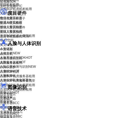
移动机柜租用
短视频SDK
双线机柜租用
实时音视频RTC
百度BGP机房机柜租用
度目硬件
大带宽租用
电信大带宽租用
度目视频分析盒子
联通大带宽租用
度目AI镜头模组
移动大带宽租用
度目人脸识别套件
双线大带宽租用
度目人脸抓拍机
百度BGP机房大带宽租用
度目智能面板机
NEW
域名/空间
人脸与人体识别
英文域名
人脸识别
中文域名
人体分析
NEW
虚拟主机
人脸离线识别SDK
HOT
香港云虚拟主机
人脸实名认证
HOT
高防服务器租用
人脸口罩检测与识别
NEW
DDoS 防护
人像特效
HOT
百度BGP机房
人脸私有化
百度BGP机房服务器租用
人体分析私有化部署包
百度BGP机房服务器托管
百度BGP机房大带宽租用
图像识别
百度BGP机房机柜租用
图像识别
HOT
百度智能云
图像搜索
云基础产品
图像审核
云服务器BCC
香港云服务器
语音技术
专属服务器DCC
语音识别
HOT
物理服务器BBC