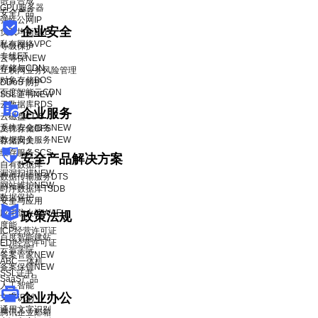
语音合成
GPU服务器
安全产品
弹性公网IP
企业安全
负载均衡BLB
私有网络VPC
等级保护
专线ET
云等保
NEW
存储与CDN
互联网业务风险管理
对象存储BOS
DDoS 防护
百度智能云CDN
SSL证书
NEW
云数据库RDS
企业服务
云磁盘CDS
系统安全服务
NEW
文件存储CFS
数据安全服务
NEW
存储网关
缓存服务SCS
安全产品解决方案
自有数据库
漏洞扫描
NEW
数据传输服务DTS
网站维护
NEW
时序数据库TSDB
数据保护
安全与应用
应用防火墙WAF
政策法规
度能
ICP经营许可证
百度智能建站
EDI经营许可证
云智学院
备案管家
NEW
ABC一体机
备案保镖
NEW
SSL证书
SaaS产品
人工智能
企业办公
文字识别
通用文字识别
腾讯企业邮箱