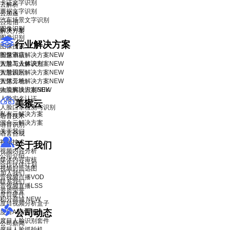
卡证文字识别
云解析
票据文字识别
云加速
汽车场景文字识别
云短信
图像识别
解决方案
图像识别
行业解决方案
图像搜索
智慧酒店解决方案
图像审核
NEW
智慧工业解决方案
人脸与人体识别
NEW
智慧园区解决方案
人脸识别
NEW
智慧工地解决方案
人体分析
NEW
物流解决方案
人脸离线识别SDK
NEW
人脸实名认证
美猴云
人脸口罩检测与识别
私有云解决方案
语音技术
混合云解决方案
语音识别
关于我们
语音合成
视频技术
关于我们
视频内容分析
公司介绍
媒体内容审核
合作伙伴计划
视频封面选图
加入我们
音视频点播VOD
联系我们
音视频直播LSS
资质荣誉
度目硬件
积分商城
NEW
度目视频分析盒子
公司动态
度目AI镜头模组
度目人脸识别套件
公司新闻
度目人脸抓拍机