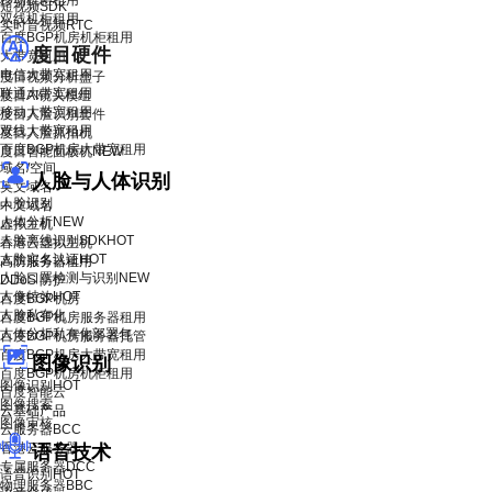
移动机柜租用
短视频SDK
双线机柜租用
实时音视频RTC
百度BGP机房机柜租用
度目硬件
大带宽租用
电信大带宽租用
度目视频分析盒子
联通大带宽租用
度目AI镜头模组
移动大带宽租用
度目人脸识别套件
双线大带宽租用
度目人脸抓拍机
百度BGP机房大带宽租用
度目智能面板机
NEW
域名/空间
人脸与人体识别
英文域名
人脸识别
中文域名
人体分析
NEW
虚拟主机
人脸离线识别SDK
HOT
香港云虚拟主机
人脸实名认证
HOT
高防服务器租用
人脸口罩检测与识别
NEW
DDoS 防护
人像特效
HOT
百度BGP机房
人脸私有化
百度BGP机房服务器租用
人体分析私有化部署包
百度BGP机房服务器托管
百度BGP机房大带宽租用
图像识别
百度BGP机房机柜租用
图像识别
HOT
百度智能云
图像搜索
云基础产品
图像审核
云服务器BCC
香港云服务器
语音技术
专属服务器DCC
语音识别
HOT
物理服务器BBC