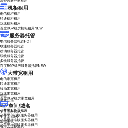
海外云服务器租用
机柜租用
电信机柜租用
联通机柜租用
双线机柜租用
百度BGP机房机柜租用
NEW
服务器托管
电信服务器托管
HOT
联通服务器托管
移动服务器托管
双线服务器托管
多线服务器托管
百度BGP机房服务器托管
NEW
大带宽租用
电信带宽租用
联通带宽租用
移动带宽租用
双线带宽租用
登录
百度BGP机房带宽租用
最新活动
空间/域名
IDC产品
小苹果服务器租用
英文.com域名
小苹果创业版服务器租用
中文.cn域名
小苹果标准版服务器租用
虚拟主机
小苹果增强版服务器租用
香港云虚拟主机