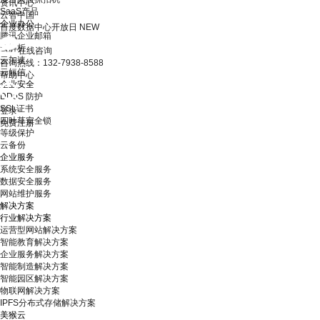
资讯中心
SaaS产品
云智中国
企业办公
百度数据中心开放日
NEW
腾讯企业邮箱
云解析
在线咨询
云加速
咨询热线：132-7938-8588
云短信
帮助中心
企业安全
DDoS 防护
SSL证书
登录
四叶草安全锁
免费注册
等级保护
云备份
企业服务
系统安全服务
数据安全服务
网站维护服务
解决方案
行业解决方案
运营型网站解决方案
智能教育解决方案
企业服务解决方案
智能制造解决方案
智能园区解决方案
物联网解决方案
IPFS分布式存储解决方案
美猴云