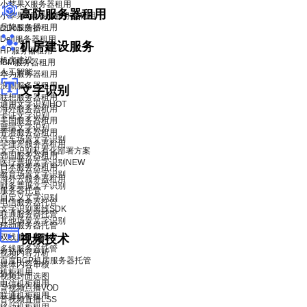
小苹果X服务器租用
高防服务器租用
小苹果X青春版服务器租用
品牌服务器租用
DDoS 防护
Dell服务器租用
机房建设服务
HP服务器租用
机房建设
IBM服务器租用
人工智能
华为服务器租用
浪潮服务器租用
文字识别
联想服务器租用
通用文字识别
HOT
海外服务器租用
卡证文字识别
美国服务器租用
票据文字识别
香港服务器租用
汽车场景文字识别
菲律宾服务器租用
文字识别私有化部署方案
韩国服务器租用
医疗票据文字识别
NEW
日本服务器租用
教育场景文字识别
海外云服务器租用
财务票据文字识别
服务器托管
自定义文字识别
电信服务器托管
文字识别离线SDK
联通服务器托管
其他场景文字识别
移动服务器托管
双线服务器托管
视频技术
多线服务器托管
视频内容分析
百度BGP机房服务器托管
媒体内容审核
机柜租用
视频封面选图
电信机柜租用
音视频点播VOD
联通机柜租用
音视频直播LSS