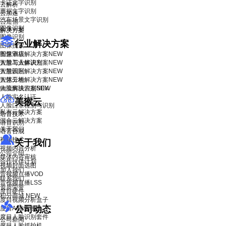
卡证文字识别
云解析
票据文字识别
云加速
汽车场景文字识别
云短信
图像识别
解决方案
图像识别
行业解决方案
图像搜索
智慧酒店解决方案
图像审核
NEW
智慧工业解决方案
人脸与人体识别
NEW
智慧园区解决方案
人脸识别
NEW
智慧工地解决方案
人体分析
NEW
物流解决方案
人脸离线识别SDK
NEW
人脸实名认证
美猴云
人脸口罩检测与识别
私有云解决方案
语音技术
混合云解决方案
语音识别
关于我们
语音合成
视频技术
关于我们
视频内容分析
公司介绍
媒体内容审核
合作伙伴计划
视频封面选图
加入我们
音视频点播VOD
联系我们
音视频直播LSS
资质荣誉
度目硬件
积分商城
NEW
度目视频分析盒子
公司动态
度目AI镜头模组
度目人脸识别套件
公司新闻
度目人脸抓拍机