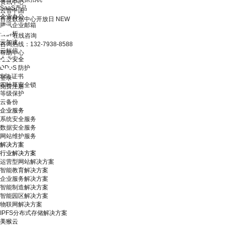
资讯中心
SaaS产品
云智中国
企业办公
百度数据中心开放日
NEW
腾讯企业邮箱
云解析
在线咨询
云加速
咨询热线：132-7938-8588
云短信
帮助中心
企业安全
DDoS 防护
SSL证书
登录
四叶草安全锁
免费注册
等级保护
云备份
企业服务
系统安全服务
数据安全服务
网站维护服务
解决方案
行业解决方案
运营型网站解决方案
智能教育解决方案
企业服务解决方案
智能制造解决方案
智能园区解决方案
物联网解决方案
IPFS分布式存储解决方案
美猴云