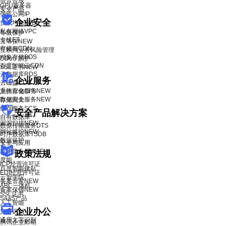
语音合成
GPU服务器
安全产品
弹性公网IP
企业安全
负载均衡BLB
私有网络VPC
等级保护
专线ET
云等保
NEW
存储与CDN
互联网业务风险管理
对象存储BOS
DDoS 防护
百度智能云CDN
SSL证书
NEW
云数据库RDS
企业服务
云磁盘CDS
系统安全服务
NEW
文件存储CFS
数据安全服务
NEW
存储网关
缓存服务SCS
安全产品解决方案
自有数据库
漏洞扫描
NEW
数据传输服务DTS
网站维护
NEW
时序数据库TSDB
数据保护
安全与应用
应用防火墙WAF
政策法规
度能
ICP经营许可证
百度智能建站
EDI经营许可证
云智学院
备案管家
NEW
ABC一体机
备案保镖
NEW
SSL证书
SaaS产品
人工智能
企业办公
文字识别
通用文字识别
腾讯企业邮箱