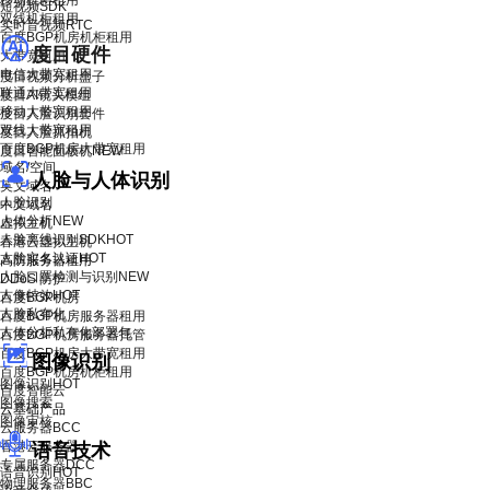
移动机柜租用
短视频SDK
双线机柜租用
实时音视频RTC
百度BGP机房机柜租用
度目硬件
大带宽租用
电信大带宽租用
度目视频分析盒子
联通大带宽租用
度目AI镜头模组
移动大带宽租用
度目人脸识别套件
双线大带宽租用
度目人脸抓拍机
百度BGP机房大带宽租用
度目智能面板机
NEW
域名/空间
人脸与人体识别
英文域名
人脸识别
中文域名
人体分析
NEW
虚拟主机
人脸离线识别SDK
HOT
香港云虚拟主机
人脸实名认证
HOT
高防服务器租用
人脸口罩检测与识别
NEW
DDoS 防护
人像特效
HOT
百度BGP机房
人脸私有化
百度BGP机房服务器租用
人体分析私有化部署包
百度BGP机房服务器托管
百度BGP机房大带宽租用
图像识别
百度BGP机房机柜租用
图像识别
HOT
百度智能云
图像搜索
云基础产品
图像审核
云服务器BCC
香港云服务器
语音技术
专属服务器DCC
语音识别
HOT
物理服务器BBC