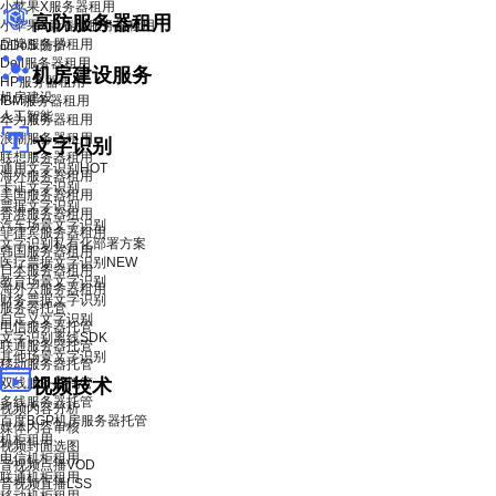
小苹果X服务器租用
高防服务器租用
小苹果X青春版服务器租用
品牌服务器租用
DDoS 防护
Dell服务器租用
机房建设服务
HP服务器租用
机房建设
IBM服务器租用
人工智能
华为服务器租用
浪潮服务器租用
文字识别
联想服务器租用
通用文字识别
HOT
海外服务器租用
卡证文字识别
美国服务器租用
票据文字识别
香港服务器租用
汽车场景文字识别
菲律宾服务器租用
文字识别私有化部署方案
韩国服务器租用
医疗票据文字识别
NEW
日本服务器租用
教育场景文字识别
海外云服务器租用
财务票据文字识别
服务器托管
自定义文字识别
电信服务器托管
文字识别离线SDK
联通服务器托管
其他场景文字识别
移动服务器托管
双线服务器托管
视频技术
多线服务器托管
视频内容分析
百度BGP机房服务器托管
媒体内容审核
机柜租用
视频封面选图
电信机柜租用
音视频点播VOD
联通机柜租用
音视频直播LSS