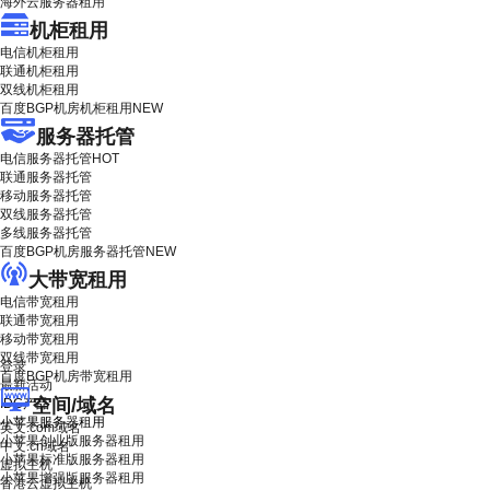
海外云服务器租用
机柜租用
电信机柜租用
联通机柜租用
双线机柜租用
百度BGP机房机柜租用
NEW
服务器托管
电信服务器托管
HOT
联通服务器托管
移动服务器托管
双线服务器托管
多线服务器托管
百度BGP机房服务器托管
NEW
大带宽租用
电信带宽租用
联通带宽租用
移动带宽租用
双线带宽租用
登录
百度BGP机房带宽租用
最新活动
空间/域名
IDC产品
小苹果服务器租用
英文.com域名
小苹果创业版服务器租用
中文.cn域名
小苹果标准版服务器租用
虚拟主机
小苹果增强版服务器租用
香港云虚拟主机