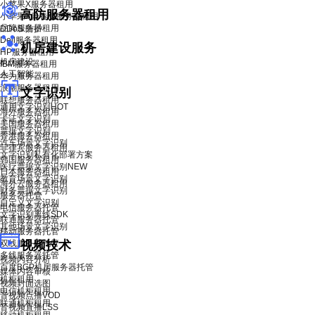
小苹果X服务器租用
高防服务器租用
小苹果X青春版服务器租用
品牌服务器租用
DDoS 防护
Dell服务器租用
机房建设服务
HP服务器租用
机房建设
IBM服务器租用
人工智能
华为服务器租用
浪潮服务器租用
文字识别
联想服务器租用
通用文字识别
HOT
海外服务器租用
卡证文字识别
美国服务器租用
票据文字识别
香港服务器租用
汽车场景文字识别
菲律宾服务器租用
文字识别私有化部署方案
韩国服务器租用
医疗票据文字识别
NEW
日本服务器租用
教育场景文字识别
海外云服务器租用
财务票据文字识别
服务器托管
自定义文字识别
电信服务器托管
文字识别离线SDK
联通服务器托管
其他场景文字识别
移动服务器托管
双线服务器托管
视频技术
多线服务器托管
视频内容分析
百度BGP机房服务器托管
媒体内容审核
机柜租用
视频封面选图
电信机柜租用
音视频点播VOD
联通机柜租用
音视频直播LSS