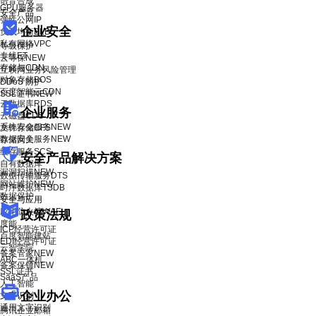
语音合成
GPU服务器
安全产品
弹性公网IP
企业安全
负载均衡BLB
私有网络VPC
等级保护
专线ET
云等保
NEW
存储与CDN
互联网业务风险管理
对象存储BOS
DDoS 防护
百度智能云CDN
SSL证书
NEW
云数据库RDS
企业服务
云磁盘CDS
系统安全服务
NEW
文件存储CFS
数据安全服务
NEW
存储网关
缓存服务SCS
安全产品解决方案
自有数据库
漏洞扫描
NEW
数据传输服务DTS
网站维护
NEW
时序数据库TSDB
数据保护
安全与应用
应用防火墙WAF
政策法规
度能
ICP经营许可证
百度智能建站
EDI经营许可证
云智学院
备案管家
NEW
ABC一体机
备案保镖
NEW
SSL证书
SaaS产品
人工智能
企业办公
文字识别
通用文字识别
腾讯企业邮箱