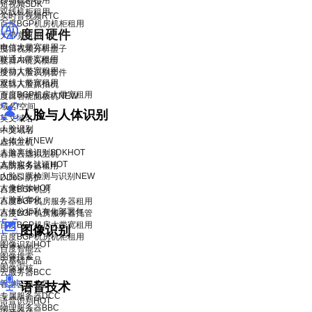
移动机柜租用
短视频SDK
双线机柜租用
实时音视频RTC
百度BGP机房机柜租用
度目硬件
大带宽租用
电信大带宽租用
度目视频分析盒子
联通大带宽租用
度目AI镜头模组
移动大带宽租用
度目人脸识别套件
双线大带宽租用
度目人脸抓拍机
百度BGP机房大带宽租用
度目智能面板机
NEW
域名/空间
人脸与人体识别
英文域名
人脸识别
中文域名
人体分析
NEW
虚拟主机
人脸离线识别SDK
HOT
香港云虚拟主机
人脸实名认证
HOT
高防服务器租用
人脸口罩检测与识别
NEW
DDoS 防护
人像特效
HOT
百度BGP机房
人脸私有化
百度BGP机房服务器租用
人体分析私有化部署包
百度BGP机房服务器托管
百度BGP机房大带宽租用
图像识别
百度BGP机房机柜租用
图像识别
HOT
百度智能云
图像搜索
云基础产品
图像审核
云服务器BCC
香港云服务器
语音技术
专属服务器DCC
语音识别
HOT
物理服务器BBC