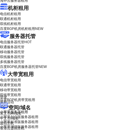
海外云服务器租用
机柜租用
电信机柜租用
联通机柜租用
双线机柜租用
百度BGP机房机柜租用
NEW
服务器托管
电信服务器托管
HOT
联通服务器托管
移动服务器托管
双线服务器托管
多线服务器托管
百度BGP机房服务器托管
NEW
大带宽租用
电信带宽租用
联通带宽租用
移动带宽租用
双线带宽租用
登录
百度BGP机房带宽租用
最新活动
空间/域名
IDC产品
小苹果服务器租用
英文.com域名
小苹果创业版服务器租用
中文.cn域名
小苹果标准版服务器租用
虚拟主机
小苹果增强版服务器租用
香港云虚拟主机