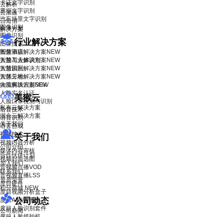
卡证文字识别
云解析
票据文字识别
云加速
汽车场景文字识别
云短信
图像识别
解决方案
图像识别
行业解决方案
图像搜索
智慧酒店解决方案
图像审核
NEW
智慧工业解决方案
人脸与人体识别
NEW
智慧园区解决方案
人脸识别
NEW
智慧工地解决方案
人体分析
NEW
物流解决方案
人脸离线识别SDK
NEW
人脸实名认证
美猴云
人脸口罩检测与识别
私有云解决方案
语音技术
混合云解决方案
语音识别
关于我们
语音合成
视频技术
关于我们
视频内容分析
公司介绍
媒体内容审核
合作伙伴计划
视频封面选图
加入我们
音视频点播VOD
联系我们
音视频直播LSS
资质荣誉
度目硬件
积分商城
NEW
度目视频分析盒子
公司动态
度目AI镜头模组
度目人脸识别套件
公司新闻
度目人脸抓拍机