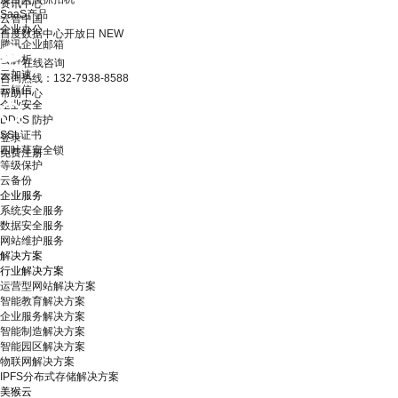
资讯中心
SaaS产品
云智中国
企业办公
百度数据中心开放日
NEW
腾讯企业邮箱
云解析
在线咨询
云加速
咨询热线：132-7938-8588
云短信
帮助中心
企业安全
DDoS 防护
SSL证书
登录
四叶草安全锁
免费注册
等级保护
云备份
企业服务
系统安全服务
数据安全服务
网站维护服务
解决方案
行业解决方案
运营型网站解决方案
智能教育解决方案
企业服务解决方案
智能制造解决方案
智能园区解决方案
物联网解决方案
IPFS分布式存储解决方案
美猴云