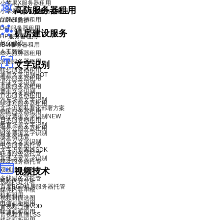
小苹果X服务器租用
高防服务器租用
小苹果X青春版服务器租用
品牌服务器租用
DDoS 防护
Dell服务器租用
机房建设服务
HP服务器租用
机房建设
IBM服务器租用
人工智能
华为服务器租用
浪潮服务器租用
文字识别
联想服务器租用
通用文字识别
HOT
海外服务器租用
卡证文字识别
美国服务器租用
票据文字识别
香港服务器租用
汽车场景文字识别
菲律宾服务器租用
文字识别私有化部署方案
韩国服务器租用
医疗票据文字识别
NEW
日本服务器租用
教育场景文字识别
海外云服务器租用
财务票据文字识别
服务器托管
自定义文字识别
电信服务器托管
文字识别离线SDK
联通服务器托管
其他场景文字识别
移动服务器托管
双线服务器托管
视频技术
多线服务器托管
视频内容分析
百度BGP机房服务器托管
媒体内容审核
机柜租用
视频封面选图
电信机柜租用
音视频点播VOD
联通机柜租用
音视频直播LSS