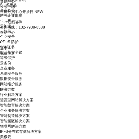
资讯中心
SaaS产品
云智中国
企业办公
百度数据中心开放日
NEW
腾讯企业邮箱
云解析
在线咨询
云加速
咨询热线：132-7938-8588
云短信
帮助中心
企业安全
DDoS 防护
SSL证书
登录
四叶草安全锁
免费注册
等级保护
云备份
企业服务
系统安全服务
数据安全服务
网站维护服务
解决方案
行业解决方案
运营型网站解决方案
智能教育解决方案
企业服务解决方案
智能制造解决方案
智能园区解决方案
物联网解决方案
IPFS分布式存储解决方案
美猴云