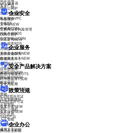
语音合成
GPU服务器
安全产品
弹性公网IP
企业安全
负载均衡BLB
私有网络VPC
等级保护
专线ET
云等保
NEW
存储与CDN
互联网业务风险管理
对象存储BOS
DDoS 防护
百度智能云CDN
SSL证书
NEW
云数据库RDS
企业服务
云磁盘CDS
系统安全服务
NEW
文件存储CFS
数据安全服务
NEW
存储网关
缓存服务SCS
安全产品解决方案
自有数据库
漏洞扫描
NEW
数据传输服务DTS
网站维护
NEW
时序数据库TSDB
数据保护
安全与应用
应用防火墙WAF
政策法规
度能
ICP经营许可证
百度智能建站
EDI经营许可证
云智学院
备案管家
NEW
ABC一体机
备案保镖
NEW
SSL证书
SaaS产品
人工智能
企业办公
文字识别
通用文字识别
腾讯企业邮箱