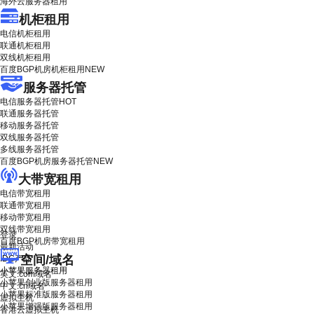
海外云服务器租用
机柜租用
电信机柜租用
联通机柜租用
双线机柜租用
百度BGP机房机柜租用
NEW
服务器托管
电信服务器托管
HOT
联通服务器托管
移动服务器托管
双线服务器托管
多线服务器托管
百度BGP机房服务器托管
NEW
大带宽租用
电信带宽租用
联通带宽租用
移动带宽租用
双线带宽租用
登录
百度BGP机房带宽租用
最新活动
空间/域名
IDC产品
小苹果服务器租用
英文.com域名
小苹果创业版服务器租用
中文.cn域名
小苹果标准版服务器租用
虚拟主机
小苹果增强版服务器租用
香港云虚拟主机