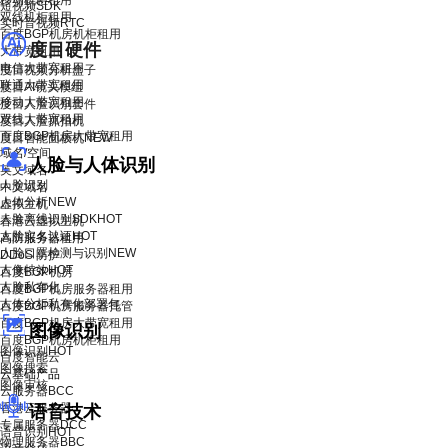
移动机柜租用
短视频SDK
双线机柜租用
实时音视频RTC
百度BGP机房机柜租用
度目硬件
大带宽租用
电信大带宽租用
度目视频分析盒子
联通大带宽租用
度目AI镜头模组
移动大带宽租用
度目人脸识别套件
双线大带宽租用
度目人脸抓拍机
百度BGP机房大带宽租用
度目智能面板机
NEW
域名/空间
人脸与人体识别
英文域名
人脸识别
中文域名
人体分析
NEW
虚拟主机
人脸离线识别SDK
HOT
香港云虚拟主机
人脸实名认证
HOT
高防服务器租用
人脸口罩检测与识别
NEW
DDoS 防护
人像特效
HOT
百度BGP机房
人脸私有化
百度BGP机房服务器租用
人体分析私有化部署包
百度BGP机房服务器托管
百度BGP机房大带宽租用
图像识别
百度BGP机房机柜租用
图像识别
HOT
百度智能云
图像搜索
云基础产品
图像审核
云服务器BCC
香港云服务器
语音技术
专属服务器DCC
语音识别
HOT
物理服务器BBC