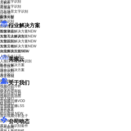
卡证文字识别
云解析
票据文字识别
云加速
汽车场景文字识别
云短信
图像识别
解决方案
图像识别
行业解决方案
图像搜索
智慧酒店解决方案
图像审核
NEW
智慧工业解决方案
人脸与人体识别
NEW
智慧园区解决方案
人脸识别
NEW
智慧工地解决方案
人体分析
NEW
物流解决方案
人脸离线识别SDK
NEW
人脸实名认证
美猴云
人脸口罩检测与识别
私有云解决方案
语音技术
混合云解决方案
语音识别
关于我们
语音合成
视频技术
关于我们
视频内容分析
公司介绍
媒体内容审核
合作伙伴计划
视频封面选图
加入我们
音视频点播VOD
联系我们
音视频直播LSS
资质荣誉
度目硬件
积分商城
NEW
度目视频分析盒子
公司动态
度目AI镜头模组
度目人脸识别套件
公司新闻
度目人脸抓拍机