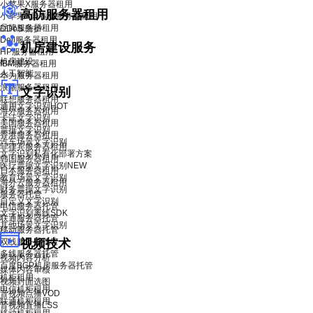
小苹果X服务器租用
高防服务器租用
小苹果X青春版服务器租用
品牌服务器租用
DDoS 防护
Dell服务器租用
机房建设服务
HP服务器租用
机房建设
IBM服务器租用
人工智能
华为服务器租用
浪潮服务器租用
文字识别
联想服务器租用
通用文字识别
HOT
海外服务器租用
卡证文字识别
美国服务器租用
票据文字识别
香港服务器租用
汽车场景文字识别
菲律宾服务器租用
文字识别私有化部署方案
韩国服务器租用
医疗票据文字识别
NEW
日本服务器租用
教育场景文字识别
海外云服务器租用
财务票据文字识别
服务器托管
自定义文字识别
电信服务器托管
文字识别离线SDK
联通服务器托管
其他场景文字识别
移动服务器托管
双线服务器托管
视频技术
多线服务器托管
视频内容分析
百度BGP机房服务器托管
媒体内容审核
机柜租用
视频封面选图
电信机柜租用
音视频点播VOD
联通机柜租用
音视频直播LSS