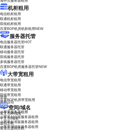
海外云服务器租用
机柜租用
电信机柜租用
联通机柜租用
双线机柜租用
百度BGP机房机柜租用
NEW
服务器托管
电信服务器托管
HOT
联通服务器托管
移动服务器托管
双线服务器托管
多线服务器托管
百度BGP机房服务器托管
NEW
大带宽租用
电信带宽租用
联通带宽租用
移动带宽租用
双线带宽租用
登录
百度BGP机房带宽租用
最新活动
空间/域名
IDC产品
小苹果服务器租用
英文.com域名
小苹果创业版服务器租用
中文.cn域名
小苹果标准版服务器租用
虚拟主机
小苹果增强版服务器租用
香港云虚拟主机