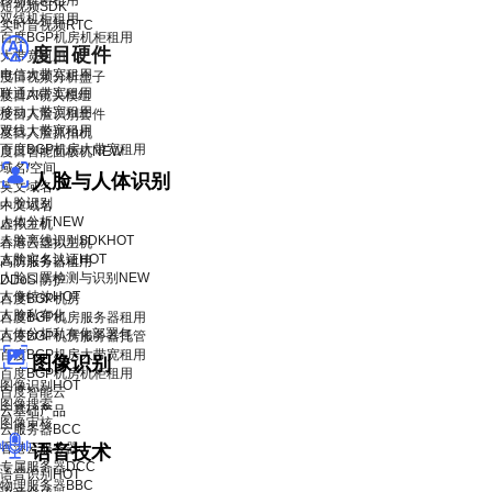
移动机柜租用
短视频SDK
双线机柜租用
实时音视频RTC
百度BGP机房机柜租用
度目硬件
大带宽租用
电信大带宽租用
度目视频分析盒子
联通大带宽租用
度目AI镜头模组
移动大带宽租用
度目人脸识别套件
双线大带宽租用
度目人脸抓拍机
百度BGP机房大带宽租用
度目智能面板机
NEW
域名/空间
人脸与人体识别
英文域名
人脸识别
中文域名
人体分析
NEW
虚拟主机
人脸离线识别SDK
HOT
香港云虚拟主机
人脸实名认证
HOT
高防服务器租用
人脸口罩检测与识别
NEW
DDoS 防护
人像特效
HOT
百度BGP机房
人脸私有化
百度BGP机房服务器租用
人体分析私有化部署包
百度BGP机房服务器托管
百度BGP机房大带宽租用
图像识别
百度BGP机房机柜租用
图像识别
HOT
百度智能云
图像搜索
云基础产品
图像审核
云服务器BCC
香港云服务器
语音技术
专属服务器DCC
语音识别
HOT
物理服务器BBC