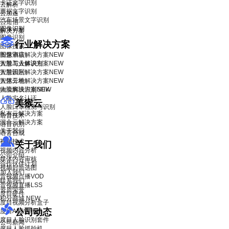
卡证文字识别
云解析
票据文字识别
云加速
汽车场景文字识别
云短信
图像识别
解决方案
图像识别
行业解决方案
图像搜索
智慧酒店解决方案
图像审核
NEW
智慧工业解决方案
人脸与人体识别
NEW
智慧园区解决方案
人脸识别
NEW
智慧工地解决方案
人体分析
NEW
物流解决方案
人脸离线识别SDK
NEW
人脸实名认证
美猴云
人脸口罩检测与识别
私有云解决方案
语音技术
混合云解决方案
语音识别
关于我们
语音合成
视频技术
关于我们
视频内容分析
公司介绍
媒体内容审核
合作伙伴计划
视频封面选图
加入我们
音视频点播VOD
联系我们
音视频直播LSS
资质荣誉
度目硬件
积分商城
NEW
度目视频分析盒子
公司动态
度目AI镜头模组
度目人脸识别套件
公司新闻
度目人脸抓拍机