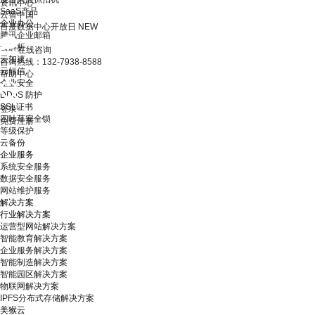
资讯中心
SaaS产品
云智中国
企业办公
百度数据中心开放日
NEW
腾讯企业邮箱
云解析
在线咨询
云加速
咨询热线：132-7938-8588
云短信
帮助中心
企业安全
DDoS 防护
SSL证书
登录
四叶草安全锁
免费注册
等级保护
云备份
企业服务
系统安全服务
数据安全服务
网站维护服务
解决方案
行业解决方案
运营型网站解决方案
智能教育解决方案
企业服务解决方案
智能制造解决方案
智能园区解决方案
物联网解决方案
IPFS分布式存储解决方案
美猴云