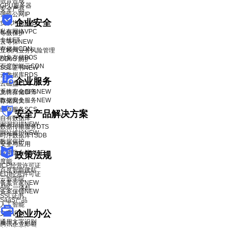
语音合成
GPU服务器
安全产品
弹性公网IP
企业安全
负载均衡BLB
私有网络VPC
等级保护
专线ET
云等保
NEW
存储与CDN
互联网业务风险管理
对象存储BOS
DDoS 防护
百度智能云CDN
SSL证书
NEW
云数据库RDS
企业服务
云磁盘CDS
系统安全服务
NEW
文件存储CFS
数据安全服务
NEW
存储网关
缓存服务SCS
安全产品解决方案
自有数据库
漏洞扫描
NEW
数据传输服务DTS
网站维护
NEW
时序数据库TSDB
数据保护
安全与应用
应用防火墙WAF
政策法规
度能
ICP经营许可证
百度智能建站
EDI经营许可证
云智学院
备案管家
NEW
ABC一体机
备案保镖
NEW
SSL证书
SaaS产品
人工智能
企业办公
文字识别
通用文字识别
腾讯企业邮箱