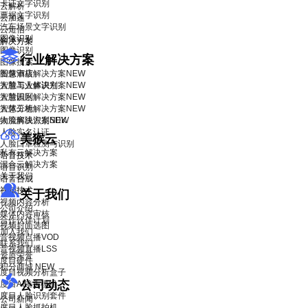
卡证文字识别
云解析
票据文字识别
云加速
汽车场景文字识别
云短信
图像识别
解决方案
图像识别
行业解决方案
图像搜索
智慧酒店解决方案
图像审核
NEW
智慧工业解决方案
人脸与人体识别
NEW
智慧园区解决方案
人脸识别
NEW
智慧工地解决方案
人体分析
NEW
物流解决方案
人脸离线识别SDK
NEW
人脸实名认证
美猴云
人脸口罩检测与识别
私有云解决方案
语音技术
混合云解决方案
语音识别
关于我们
语音合成
视频技术
关于我们
视频内容分析
公司介绍
媒体内容审核
合作伙伴计划
视频封面选图
加入我们
音视频点播VOD
联系我们
音视频直播LSS
资质荣誉
度目硬件
积分商城
NEW
度目视频分析盒子
公司动态
度目AI镜头模组
度目人脸识别套件
公司新闻
度目人脸抓拍机