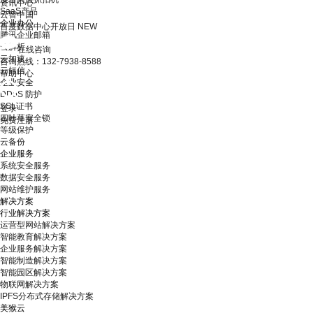
资讯中心
SaaS产品
云智中国
企业办公
百度数据中心开放日
NEW
腾讯企业邮箱
云解析
在线咨询
云加速
咨询热线：132-7938-8588
云短信
帮助中心
企业安全
DDoS 防护
SSL证书
登录
四叶草安全锁
免费注册
等级保护
云备份
企业服务
系统安全服务
数据安全服务
网站维护服务
解决方案
行业解决方案
运营型网站解决方案
智能教育解决方案
企业服务解决方案
智能制造解决方案
智能园区解决方案
物联网解决方案
IPFS分布式存储解决方案
美猴云