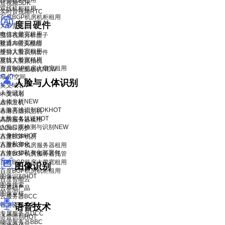
移动机柜租用
短视频SDK
双线机柜租用
实时音视频RTC
百度BGP机房机柜租用
度目硬件
大带宽租用
电信大带宽租用
度目视频分析盒子
联通大带宽租用
度目AI镜头模组
移动大带宽租用
度目人脸识别套件
双线大带宽租用
度目人脸抓拍机
百度BGP机房大带宽租用
度目智能面板机
NEW
域名/空间
人脸与人体识别
英文域名
人脸识别
中文域名
人体分析
NEW
虚拟主机
人脸离线识别SDK
HOT
香港云虚拟主机
人脸实名认证
HOT
高防服务器租用
人脸口罩检测与识别
NEW
DDoS 防护
人像特效
HOT
百度BGP机房
人脸私有化
百度BGP机房服务器租用
人体分析私有化部署包
百度BGP机房服务器托管
百度BGP机房大带宽租用
图像识别
百度BGP机房机柜租用
图像识别
HOT
百度智能云
图像搜索
云基础产品
图像审核
云服务器BCC
香港云服务器
语音技术
专属服务器DCC
语音识别
HOT
物理服务器BBC