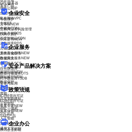
语音合成
GPU服务器
安全产品
弹性公网IP
企业安全
负载均衡BLB
私有网络VPC
等级保护
专线ET
云等保
NEW
存储与CDN
互联网业务风险管理
对象存储BOS
DDoS 防护
百度智能云CDN
SSL证书
NEW
云数据库RDS
企业服务
云磁盘CDS
系统安全服务
NEW
文件存储CFS
数据安全服务
NEW
存储网关
缓存服务SCS
安全产品解决方案
自有数据库
漏洞扫描
NEW
数据传输服务DTS
网站维护
NEW
时序数据库TSDB
数据保护
安全与应用
应用防火墙WAF
政策法规
度能
ICP经营许可证
百度智能建站
EDI经营许可证
云智学院
备案管家
NEW
ABC一体机
备案保镖
NEW
SSL证书
SaaS产品
人工智能
企业办公
文字识别
通用文字识别
腾讯企业邮箱