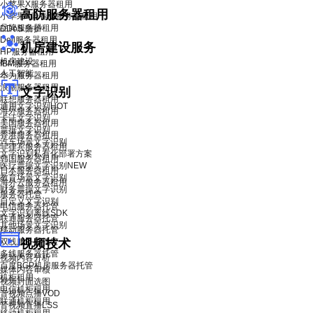
小苹果X服务器租用
高防服务器租用
小苹果X青春版服务器租用
品牌服务器租用
DDoS 防护
Dell服务器租用
机房建设服务
HP服务器租用
机房建设
IBM服务器租用
人工智能
华为服务器租用
浪潮服务器租用
文字识别
联想服务器租用
通用文字识别
HOT
海外服务器租用
卡证文字识别
美国服务器租用
票据文字识别
香港服务器租用
汽车场景文字识别
菲律宾服务器租用
文字识别私有化部署方案
韩国服务器租用
医疗票据文字识别
NEW
日本服务器租用
教育场景文字识别
海外云服务器租用
财务票据文字识别
服务器托管
自定义文字识别
电信服务器托管
文字识别离线SDK
联通服务器托管
其他场景文字识别
移动服务器托管
双线服务器托管
视频技术
多线服务器托管
视频内容分析
百度BGP机房服务器托管
媒体内容审核
机柜租用
视频封面选图
电信机柜租用
音视频点播VOD
联通机柜租用
音视频直播LSS