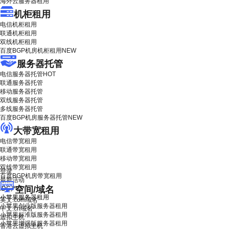
海外云服务器租用
机柜租用
电信机柜租用
联通机柜租用
双线机柜租用
百度BGP机房机柜租用
NEW
服务器托管
电信服务器托管
HOT
联通服务器托管
移动服务器托管
双线服务器托管
多线服务器托管
百度BGP机房服务器托管
NEW
大带宽租用
电信带宽租用
联通带宽租用
移动带宽租用
双线带宽租用
登录
百度BGP机房带宽租用
最新活动
空间/域名
IDC产品
小苹果服务器租用
英文.com域名
小苹果创业版服务器租用
中文.cn域名
小苹果标准版服务器租用
虚拟主机
小苹果增强版服务器租用
香港云虚拟主机