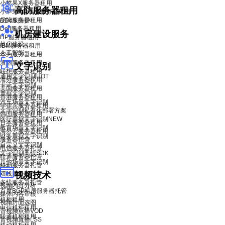
小苹果X服务器租用
高防服务器租用
小苹果X青春版服务器租用
品牌服务器租用
DDoS 防护
Dell服务器租用
机房建设服务
HP服务器租用
机房建设
IBM服务器租用
人工智能
华为服务器租用
浪潮服务器租用
文字识别
联想服务器租用
通用文字识别
HOT
海外服务器租用
卡证文字识别
美国服务器租用
票据文字识别
香港服务器租用
汽车场景文字识别
菲律宾服务器租用
文字识别私有化部署方案
韩国服务器租用
医疗票据文字识别
NEW
日本服务器租用
教育场景文字识别
海外云服务器租用
财务票据文字识别
服务器托管
自定义文字识别
电信服务器托管
文字识别离线SDK
联通服务器托管
其他场景文字识别
移动服务器托管
双线服务器托管
视频技术
多线服务器托管
视频内容分析
百度BGP机房服务器托管
媒体内容审核
机柜租用
视频封面选图
电信机柜租用
音视频点播VOD
联通机柜租用
音视频直播LSS