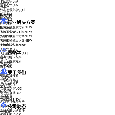
卡证文字识别
云解析
票据文字识别
云加速
汽车场景文字识别
云短信
图像识别
解决方案
图像识别
行业解决方案
图像搜索
智慧酒店解决方案
图像审核
NEW
智慧工业解决方案
人脸与人体识别
NEW
智慧园区解决方案
人脸识别
NEW
智慧工地解决方案
人体分析
NEW
物流解决方案
人脸离线识别SDK
NEW
人脸实名认证
美猴云
人脸口罩检测与识别
私有云解决方案
语音技术
混合云解决方案
语音识别
关于我们
语音合成
视频技术
关于我们
视频内容分析
公司介绍
媒体内容审核
合作伙伴计划
视频封面选图
加入我们
音视频点播VOD
联系我们
音视频直播LSS
资质荣誉
度目硬件
积分商城
NEW
度目视频分析盒子
公司动态
度目AI镜头模组
度目人脸识别套件
公司新闻
度目人脸抓拍机