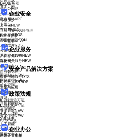
语音合成
GPU服务器
安全产品
弹性公网IP
企业安全
负载均衡BLB
私有网络VPC
等级保护
专线ET
云等保
NEW
存储与CDN
互联网业务风险管理
对象存储BOS
DDoS 防护
百度智能云CDN
SSL证书
NEW
云数据库RDS
企业服务
云磁盘CDS
系统安全服务
NEW
文件存储CFS
数据安全服务
NEW
存储网关
缓存服务SCS
安全产品解决方案
自有数据库
漏洞扫描
NEW
数据传输服务DTS
网站维护
NEW
时序数据库TSDB
数据保护
安全与应用
应用防火墙WAF
政策法规
度能
ICP经营许可证
百度智能建站
EDI经营许可证
云智学院
备案管家
NEW
ABC一体机
备案保镖
NEW
SSL证书
SaaS产品
人工智能
企业办公
文字识别
通用文字识别
腾讯企业邮箱