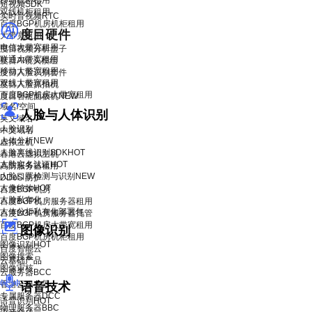
移动机柜租用
短视频SDK
双线机柜租用
实时音视频RTC
百度BGP机房机柜租用
度目硬件
大带宽租用
电信大带宽租用
度目视频分析盒子
联通大带宽租用
度目AI镜头模组
移动大带宽租用
度目人脸识别套件
双线大带宽租用
度目人脸抓拍机
百度BGP机房大带宽租用
度目智能面板机
NEW
域名/空间
人脸与人体识别
英文域名
人脸识别
中文域名
人体分析
NEW
虚拟主机
人脸离线识别SDK
HOT
香港云虚拟主机
人脸实名认证
HOT
高防服务器租用
人脸口罩检测与识别
NEW
DDoS 防护
人像特效
HOT
百度BGP机房
人脸私有化
百度BGP机房服务器租用
人体分析私有化部署包
百度BGP机房服务器托管
百度BGP机房大带宽租用
图像识别
百度BGP机房机柜租用
图像识别
HOT
百度智能云
图像搜索
云基础产品
图像审核
云服务器BCC
香港云服务器
语音技术
专属服务器DCC
语音识别
HOT
物理服务器BBC