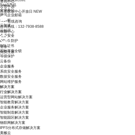
资讯中心
SaaS产品
云智中国
企业办公
百度数据中心开放日
NEW
腾讯企业邮箱
云解析
在线咨询
云加速
咨询热线：132-7938-8588
云短信
帮助中心
企业安全
DDoS 防护
SSL证书
登录
四叶草安全锁
免费注册
等级保护
云备份
企业服务
系统安全服务
数据安全服务
网站维护服务
解决方案
行业解决方案
运营型网站解决方案
智能教育解决方案
企业服务解决方案
智能制造解决方案
智能园区解决方案
物联网解决方案
IPFS分布式存储解决方案
美猴云