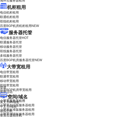
海外云服务器租用
机柜租用
电信机柜租用
联通机柜租用
双线机柜租用
百度BGP机房机柜租用
NEW
服务器托管
电信服务器托管
HOT
联通服务器托管
移动服务器托管
双线服务器托管
多线服务器托管
百度BGP机房服务器托管
NEW
大带宽租用
电信带宽租用
联通带宽租用
移动带宽租用
双线带宽租用
登录
百度BGP机房带宽租用
最新活动
空间/域名
IDC产品
小苹果服务器租用
英文.com域名
小苹果创业版服务器租用
中文.cn域名
小苹果标准版服务器租用
虚拟主机
小苹果增强版服务器租用
香港云虚拟主机