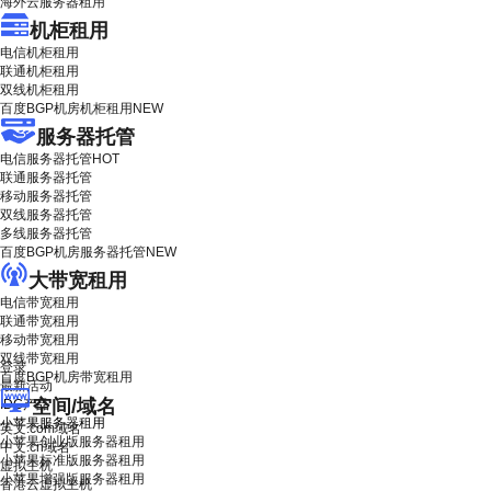
海外云服务器租用
机柜租用
电信机柜租用
联通机柜租用
双线机柜租用
百度BGP机房机柜租用
NEW
服务器托管
电信服务器托管
HOT
联通服务器托管
移动服务器托管
双线服务器托管
多线服务器托管
百度BGP机房服务器托管
NEW
大带宽租用
电信带宽租用
联通带宽租用
移动带宽租用
双线带宽租用
登录
百度BGP机房带宽租用
最新活动
空间/域名
IDC产品
小苹果服务器租用
英文.com域名
小苹果创业版服务器租用
中文.cn域名
小苹果标准版服务器租用
虚拟主机
小苹果增强版服务器租用
香港云虚拟主机