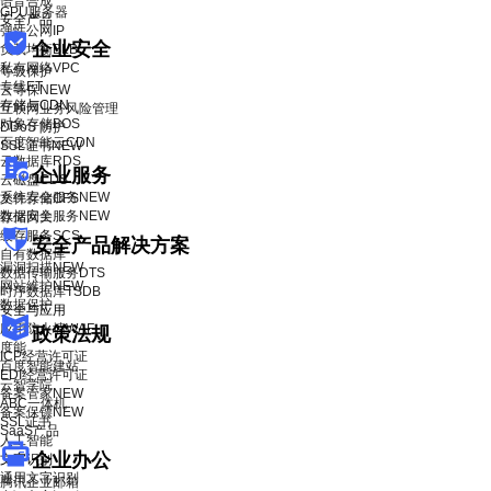
语音合成
GPU服务器
安全产品
弹性公网IP
企业安全
负载均衡BLB
私有网络VPC
等级保护
专线ET
云等保
NEW
存储与CDN
互联网业务风险管理
对象存储BOS
DDoS 防护
百度智能云CDN
SSL证书
NEW
云数据库RDS
企业服务
云磁盘CDS
系统安全服务
NEW
文件存储CFS
数据安全服务
NEW
存储网关
缓存服务SCS
安全产品解决方案
自有数据库
漏洞扫描
NEW
数据传输服务DTS
网站维护
NEW
时序数据库TSDB
数据保护
安全与应用
应用防火墙WAF
政策法规
度能
ICP经营许可证
百度智能建站
EDI经营许可证
云智学院
备案管家
NEW
ABC一体机
备案保镖
NEW
SSL证书
SaaS产品
人工智能
企业办公
文字识别
通用文字识别
腾讯企业邮箱