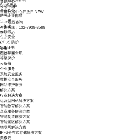
资讯中心
SaaS产品
云智中国
企业办公
百度数据中心开放日
NEW
腾讯企业邮箱
云解析
在线咨询
云加速
咨询热线：132-7938-8588
云短信
帮助中心
企业安全
DDoS 防护
SSL证书
登录
四叶草安全锁
免费注册
等级保护
云备份
企业服务
系统安全服务
数据安全服务
网站维护服务
解决方案
行业解决方案
运营型网站解决方案
智能教育解决方案
企业服务解决方案
智能制造解决方案
智能园区解决方案
物联网解决方案
IPFS分布式存储解决方案
美猴云