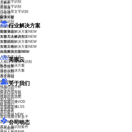
卡证文字识别
云解析
票据文字识别
云加速
汽车场景文字识别
云短信
图像识别
解决方案
图像识别
行业解决方案
图像搜索
智慧酒店解决方案
图像审核
NEW
智慧工业解决方案
人脸与人体识别
NEW
智慧园区解决方案
人脸识别
NEW
智慧工地解决方案
人体分析
NEW
物流解决方案
人脸离线识别SDK
NEW
人脸实名认证
美猴云
人脸口罩检测与识别
私有云解决方案
语音技术
混合云解决方案
语音识别
关于我们
语音合成
视频技术
关于我们
视频内容分析
公司介绍
媒体内容审核
合作伙伴计划
视频封面选图
加入我们
音视频点播VOD
联系我们
音视频直播LSS
资质荣誉
度目硬件
积分商城
NEW
度目视频分析盒子
公司动态
度目AI镜头模组
度目人脸识别套件
公司新闻
度目人脸抓拍机