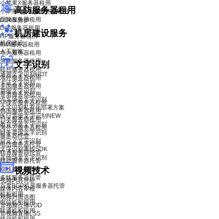
小苹果X服务器租用
高防服务器租用
小苹果X青春版服务器租用
品牌服务器租用
DDoS 防护
Dell服务器租用
机房建设服务
HP服务器租用
机房建设
IBM服务器租用
人工智能
华为服务器租用
浪潮服务器租用
文字识别
联想服务器租用
通用文字识别
HOT
海外服务器租用
卡证文字识别
美国服务器租用
票据文字识别
香港服务器租用
汽车场景文字识别
菲律宾服务器租用
文字识别私有化部署方案
韩国服务器租用
医疗票据文字识别
NEW
日本服务器租用
教育场景文字识别
海外云服务器租用
财务票据文字识别
服务器托管
自定义文字识别
电信服务器托管
文字识别离线SDK
联通服务器托管
其他场景文字识别
移动服务器托管
双线服务器托管
视频技术
多线服务器托管
视频内容分析
百度BGP机房服务器托管
媒体内容审核
机柜租用
视频封面选图
电信机柜租用
音视频点播VOD
联通机柜租用
音视频直播LSS