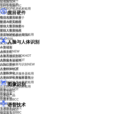
移动机柜租用
短视频SDK
双线机柜租用
实时音视频RTC
百度BGP机房机柜租用
度目硬件
大带宽租用
电信大带宽租用
度目视频分析盒子
联通大带宽租用
度目AI镜头模组
移动大带宽租用
度目人脸识别套件
双线大带宽租用
度目人脸抓拍机
百度BGP机房大带宽租用
度目智能面板机
NEW
域名/空间
人脸与人体识别
英文域名
人脸识别
中文域名
人体分析
NEW
虚拟主机
人脸离线识别SDK
HOT
香港云虚拟主机
人脸实名认证
HOT
高防服务器租用
人脸口罩检测与识别
NEW
DDoS 防护
人像特效
HOT
百度BGP机房
人脸私有化
百度BGP机房服务器租用
人体分析私有化部署包
百度BGP机房服务器托管
百度BGP机房大带宽租用
图像识别
百度BGP机房机柜租用
图像识别
HOT
百度智能云
图像搜索
云基础产品
图像审核
云服务器BCC
香港云服务器
语音技术
专属服务器DCC
语音识别
HOT
物理服务器BBC