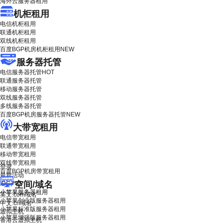
海外云服务器租用
机柜租用
电信机柜租用
联通机柜租用
双线机柜租用
百度BGP机房机柜租用
NEW
服务器托管
电信服务器托管
HOT
联通服务器托管
移动服务器托管
双线服务器托管
多线服务器托管
百度BGP机房服务器托管
NEW
大带宽租用
电信带宽租用
联通带宽租用
移动带宽租用
双线带宽租用
登录
百度BGP机房带宽租用
最新活动
空间/域名
IDC产品
小苹果服务器租用
英文.com域名
小苹果创业版服务器租用
中文.cn域名
小苹果标准版服务器租用
虚拟主机
小苹果增强版服务器租用
香港云虚拟主机