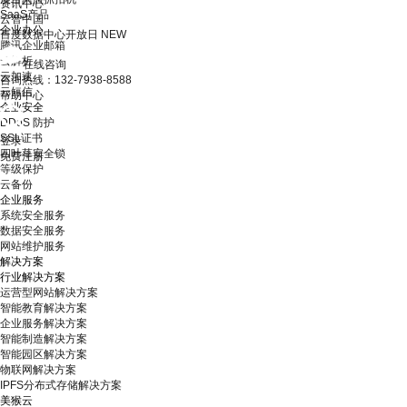
资讯中心
SaaS产品
云智中国
企业办公
百度数据中心开放日
NEW
腾讯企业邮箱
云解析
在线咨询
云加速
咨询热线：132-7938-8588
云短信
帮助中心
企业安全
DDoS 防护
SSL证书
登录
四叶草安全锁
免费注册
等级保护
云备份
企业服务
系统安全服务
数据安全服务
网站维护服务
解决方案
行业解决方案
运营型网站解决方案
智能教育解决方案
企业服务解决方案
智能制造解决方案
智能园区解决方案
物联网解决方案
IPFS分布式存储解决方案
美猴云