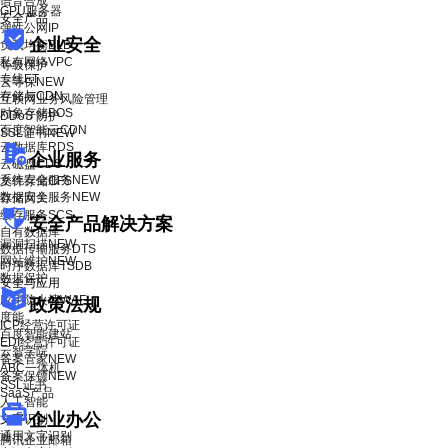
语音合成
GPU服务器
安全产品
弹性公网IP
企业安全
负载均衡BLB
私有网络VPC
等级保护
专线ET
云等保
NEW
存储与CDN
互联网业务风险管理
对象存储BOS
DDoS 防护
百度智能云CDN
SSL证书
NEW
云数据库RDS
企业服务
云磁盘CDS
系统安全服务
NEW
文件存储CFS
数据安全服务
NEW
存储网关
缓存服务SCS
安全产品解决方案
自有数据库
漏洞扫描
NEW
数据传输服务DTS
网站维护
NEW
时序数据库TSDB
数据保护
安全与应用
应用防火墙WAF
政策法规
度能
ICP经营许可证
百度智能建站
EDI经营许可证
云智学院
备案管家
NEW
ABC一体机
备案保镖
NEW
SSL证书
SaaS产品
人工智能
企业办公
文字识别
通用文字识别
腾讯企业邮箱