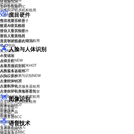
移动机柜租用
短视频SDK
双线机柜租用
实时音视频RTC
百度BGP机房机柜租用
度目硬件
大带宽租用
电信大带宽租用
度目视频分析盒子
联通大带宽租用
度目AI镜头模组
移动大带宽租用
度目人脸识别套件
双线大带宽租用
度目人脸抓拍机
百度BGP机房大带宽租用
度目智能面板机
NEW
域名/空间
人脸与人体识别
英文域名
人脸识别
中文域名
人体分析
NEW
虚拟主机
人脸离线识别SDK
HOT
香港云虚拟主机
人脸实名认证
HOT
高防服务器租用
人脸口罩检测与识别
NEW
DDoS 防护
人像特效
HOT
百度BGP机房
人脸私有化
百度BGP机房服务器租用
人体分析私有化部署包
百度BGP机房服务器托管
百度BGP机房大带宽租用
图像识别
百度BGP机房机柜租用
图像识别
HOT
百度智能云
图像搜索
云基础产品
图像审核
云服务器BCC
香港云服务器
语音技术
专属服务器DCC
语音识别
HOT
物理服务器BBC