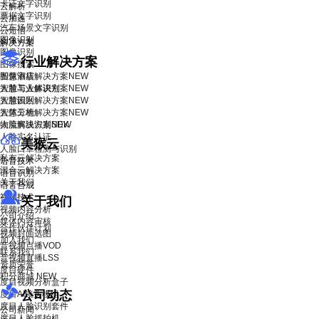
卡证文字识别
云解析
票据文字识别
云加速
汽车场景文字识别
云短信
图像识别
解决方案
图像识别
行业解决方案
图像搜索
智慧酒店解决方案
图像审核
NEW
智慧工业解决方案
人脸与人体识别
NEW
智慧园区解决方案
人脸识别
NEW
智慧工地解决方案
人体分析
NEW
物流解决方案
人脸离线识别SDK
NEW
人脸实名认证
美猴云
人脸口罩检测与识别
私有云解决方案
语音技术
混合云解决方案
语音识别
关于我们
语音合成
视频技术
关于我们
视频内容分析
公司介绍
媒体内容审核
合作伙伴计划
视频封面选图
加入我们
音视频点播VOD
联系我们
音视频直播LSS
资质荣誉
度目硬件
积分商城
NEW
度目视频分析盒子
公司动态
度目AI镜头模组
度目人脸识别套件
公司新闻
度目人脸抓拍机