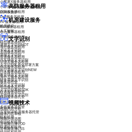
小苹果X服务器租用
高防服务器租用
小苹果X青春版服务器租用
品牌服务器租用
DDoS 防护
Dell服务器租用
机房建设服务
HP服务器租用
机房建设
IBM服务器租用
人工智能
华为服务器租用
浪潮服务器租用
文字识别
联想服务器租用
通用文字识别
HOT
海外服务器租用
卡证文字识别
美国服务器租用
票据文字识别
香港服务器租用
汽车场景文字识别
菲律宾服务器租用
文字识别私有化部署方案
韩国服务器租用
医疗票据文字识别
NEW
日本服务器租用
教育场景文字识别
海外云服务器租用
财务票据文字识别
服务器托管
自定义文字识别
电信服务器托管
文字识别离线SDK
联通服务器托管
其他场景文字识别
移动服务器托管
双线服务器托管
视频技术
多线服务器托管
视频内容分析
百度BGP机房服务器托管
媒体内容审核
机柜租用
视频封面选图
电信机柜租用
音视频点播VOD
联通机柜租用
音视频直播LSS