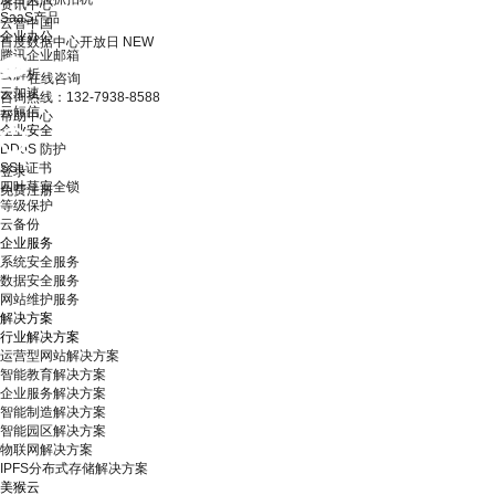
资讯中心
SaaS产品
云智中国
企业办公
百度数据中心开放日
NEW
腾讯企业邮箱
云解析
在线咨询
云加速
咨询热线：132-7938-8588
云短信
帮助中心
企业安全
DDoS 防护
SSL证书
登录
四叶草安全锁
免费注册
等级保护
云备份
企业服务
系统安全服务
数据安全服务
网站维护服务
解决方案
行业解决方案
运营型网站解决方案
智能教育解决方案
企业服务解决方案
智能制造解决方案
智能园区解决方案
物联网解决方案
IPFS分布式存储解决方案
美猴云