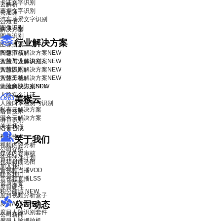
卡证文字识别
云解析
票据文字识别
云加速
汽车场景文字识别
云短信
图像识别
解决方案
图像识别
行业解决方案
图像搜索
智慧酒店解决方案
图像审核
NEW
智慧工业解决方案
人脸与人体识别
NEW
智慧园区解决方案
人脸识别
NEW
智慧工地解决方案
人体分析
NEW
物流解决方案
人脸离线识别SDK
NEW
人脸实名认证
美猴云
人脸口罩检测与识别
私有云解决方案
语音技术
混合云解决方案
语音识别
关于我们
语音合成
视频技术
关于我们
视频内容分析
公司介绍
媒体内容审核
合作伙伴计划
视频封面选图
加入我们
音视频点播VOD
联系我们
音视频直播LSS
资质荣誉
度目硬件
积分商城
NEW
度目视频分析盒子
公司动态
度目AI镜头模组
度目人脸识别套件
公司新闻
度目人脸抓拍机