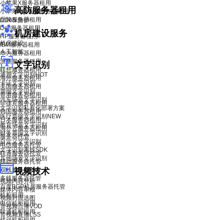
小苹果X服务器租用
高防服务器租用
小苹果X青春版服务器租用
品牌服务器租用
DDoS 防护
Dell服务器租用
机房建设服务
HP服务器租用
机房建设
IBM服务器租用
人工智能
华为服务器租用
浪潮服务器租用
文字识别
联想服务器租用
通用文字识别
HOT
海外服务器租用
卡证文字识别
美国服务器租用
票据文字识别
香港服务器租用
汽车场景文字识别
菲律宾服务器租用
文字识别私有化部署方案
韩国服务器租用
医疗票据文字识别
NEW
日本服务器租用
教育场景文字识别
海外云服务器租用
财务票据文字识别
服务器托管
自定义文字识别
电信服务器托管
文字识别离线SDK
联通服务器托管
其他场景文字识别
移动服务器托管
双线服务器托管
视频技术
多线服务器托管
视频内容分析
百度BGP机房服务器托管
媒体内容审核
机柜租用
视频封面选图
电信机柜租用
音视频点播VOD
联通机柜租用
音视频直播LSS