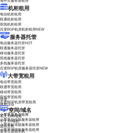
海外云服务器租用
机柜租用
电信机柜租用
联通机柜租用
双线机柜租用
百度BGP机房机柜租用
NEW
服务器托管
电信服务器托管
HOT
联通服务器托管
移动服务器托管
双线服务器托管
多线服务器托管
百度BGP机房服务器托管
NEW
大带宽租用
电信带宽租用
联通带宽租用
移动带宽租用
双线带宽租用
登录
百度BGP机房带宽租用
最新活动
空间/域名
IDC产品
小苹果服务器租用
英文.com域名
小苹果创业版服务器租用
中文.cn域名
小苹果标准版服务器租用
虚拟主机
小苹果增强版服务器租用
香港云虚拟主机