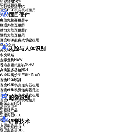
移动机柜租用
短视频SDK
双线机柜租用
实时音视频RTC
百度BGP机房机柜租用
度目硬件
大带宽租用
电信大带宽租用
度目视频分析盒子
联通大带宽租用
度目AI镜头模组
移动大带宽租用
度目人脸识别套件
双线大带宽租用
度目人脸抓拍机
百度BGP机房大带宽租用
度目智能面板机
NEW
域名/空间
人脸与人体识别
英文域名
人脸识别
中文域名
人体分析
NEW
虚拟主机
人脸离线识别SDK
HOT
香港云虚拟主机
人脸实名认证
HOT
高防服务器租用
人脸口罩检测与识别
NEW
DDoS 防护
人像特效
HOT
百度BGP机房
人脸私有化
百度BGP机房服务器租用
人体分析私有化部署包
百度BGP机房服务器托管
百度BGP机房大带宽租用
图像识别
百度BGP机房机柜租用
图像识别
HOT
百度智能云
图像搜索
云基础产品
图像审核
云服务器BCC
香港云服务器
语音技术
专属服务器DCC
语音识别
HOT
物理服务器BBC