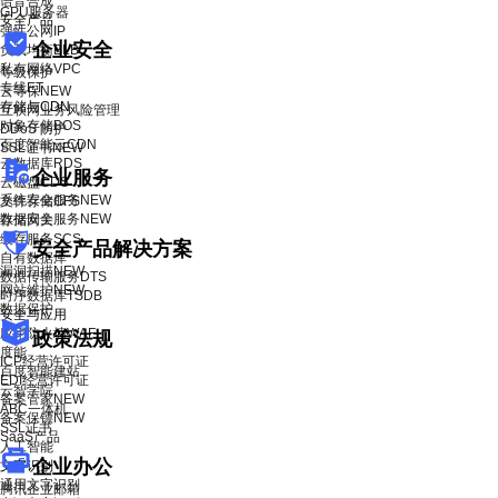
语音合成
GPU服务器
安全产品
弹性公网IP
企业安全
负载均衡BLB
私有网络VPC
等级保护
专线ET
云等保
NEW
存储与CDN
互联网业务风险管理
对象存储BOS
DDoS 防护
百度智能云CDN
SSL证书
NEW
云数据库RDS
企业服务
云磁盘CDS
系统安全服务
NEW
文件存储CFS
数据安全服务
NEW
存储网关
缓存服务SCS
安全产品解决方案
自有数据库
漏洞扫描
NEW
数据传输服务DTS
网站维护
NEW
时序数据库TSDB
数据保护
安全与应用
应用防火墙WAF
政策法规
度能
ICP经营许可证
百度智能建站
EDI经营许可证
云智学院
备案管家
NEW
ABC一体机
备案保镖
NEW
SSL证书
SaaS产品
人工智能
企业办公
文字识别
通用文字识别
腾讯企业邮箱