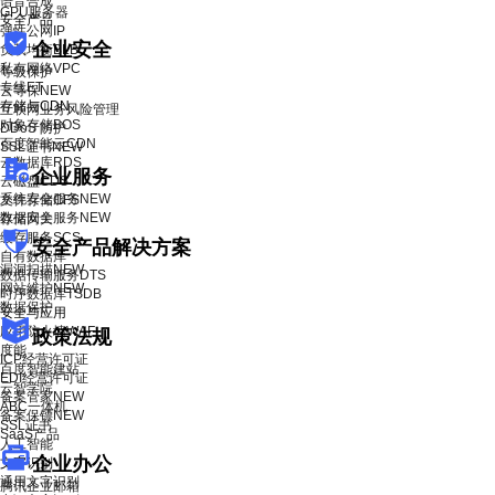
语音合成
GPU服务器
安全产品
弹性公网IP
企业安全
负载均衡BLB
私有网络VPC
等级保护
专线ET
云等保
NEW
存储与CDN
互联网业务风险管理
对象存储BOS
DDoS 防护
百度智能云CDN
SSL证书
NEW
云数据库RDS
企业服务
云磁盘CDS
系统安全服务
NEW
文件存储CFS
数据安全服务
NEW
存储网关
缓存服务SCS
安全产品解决方案
自有数据库
漏洞扫描
NEW
数据传输服务DTS
网站维护
NEW
时序数据库TSDB
数据保护
安全与应用
应用防火墙WAF
政策法规
度能
ICP经营许可证
百度智能建站
EDI经营许可证
云智学院
备案管家
NEW
ABC一体机
备案保镖
NEW
SSL证书
SaaS产品
人工智能
企业办公
文字识别
通用文字识别
腾讯企业邮箱