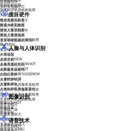
移动机柜租用
短视频SDK
双线机柜租用
实时音视频RTC
百度BGP机房机柜租用
度目硬件
大带宽租用
电信大带宽租用
度目视频分析盒子
联通大带宽租用
度目AI镜头模组
移动大带宽租用
度目人脸识别套件
双线大带宽租用
度目人脸抓拍机
百度BGP机房大带宽租用
度目智能面板机
NEW
域名/空间
人脸与人体识别
英文域名
人脸识别
中文域名
人体分析
NEW
虚拟主机
人脸离线识别SDK
HOT
香港云虚拟主机
人脸实名认证
HOT
高防服务器租用
人脸口罩检测与识别
NEW
DDoS 防护
人像特效
HOT
百度BGP机房
人脸私有化
百度BGP机房服务器租用
人体分析私有化部署包
百度BGP机房服务器托管
百度BGP机房大带宽租用
图像识别
百度BGP机房机柜租用
图像识别
HOT
百度智能云
图像搜索
云基础产品
图像审核
云服务器BCC
香港云服务器
语音技术
专属服务器DCC
语音识别
HOT
物理服务器BBC