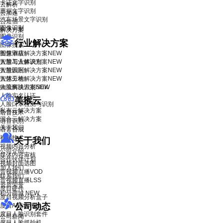
卡证文字识别
云解析
票据文字识别
云加速
汽车场景文字识别
云短信
图像识别
解决方案
图像识别
行业解决方案
图像搜索
智慧酒店解决方案
图像审核
NEW
智慧工业解决方案
人脸与人体识别
NEW
智慧园区解决方案
人脸识别
NEW
智慧工地解决方案
人体分析
NEW
物流解决方案
人脸离线识别SDK
NEW
人脸实名认证
美猴云
人脸口罩检测与识别
私有云解决方案
语音技术
混合云解决方案
语音识别
关于我们
语音合成
视频技术
关于我们
视频内容分析
公司介绍
媒体内容审核
合作伙伴计划
视频封面选图
加入我们
音视频点播VOD
联系我们
音视频直播LSS
资质荣誉
度目硬件
积分商城
NEW
度目视频分析盒子
公司动态
度目AI镜头模组
度目人脸识别套件
公司新闻
度目人脸抓拍机