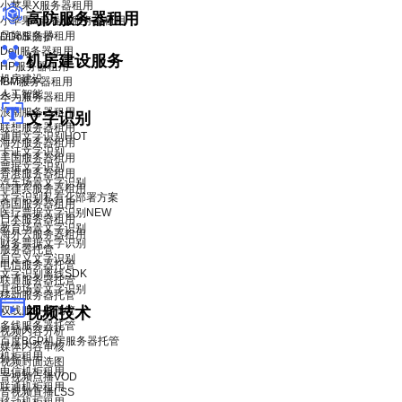
小苹果X服务器租用
高防服务器租用
小苹果X青春版服务器租用
品牌服务器租用
DDoS 防护
Dell服务器租用
机房建设服务
HP服务器租用
机房建设
IBM服务器租用
人工智能
华为服务器租用
浪潮服务器租用
文字识别
联想服务器租用
通用文字识别
HOT
海外服务器租用
卡证文字识别
美国服务器租用
票据文字识别
香港服务器租用
汽车场景文字识别
菲律宾服务器租用
文字识别私有化部署方案
韩国服务器租用
医疗票据文字识别
NEW
日本服务器租用
教育场景文字识别
海外云服务器租用
财务票据文字识别
服务器托管
自定义文字识别
电信服务器托管
文字识别离线SDK
联通服务器托管
其他场景文字识别
移动服务器托管
双线服务器托管
视频技术
多线服务器托管
视频内容分析
百度BGP机房服务器托管
媒体内容审核
机柜租用
视频封面选图
电信机柜租用
音视频点播VOD
联通机柜租用
音视频直播LSS