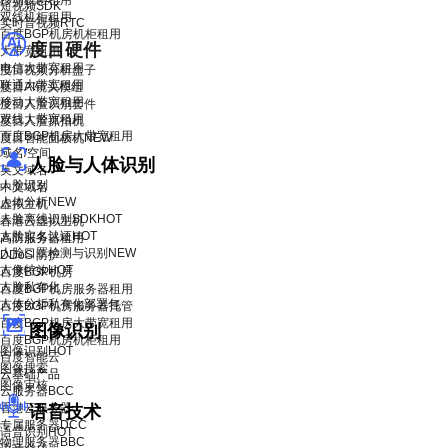
移动机柜租用
短视频SDK
双线机柜租用
实时音视频RTC
百度BGP机房机柜租用
度目硬件
大带宽租用
电信大带宽租用
度目视频分析盒子
联通大带宽租用
度目AI镜头模组
移动大带宽租用
度目人脸识别套件
双线大带宽租用
度目人脸抓拍机
百度BGP机房大带宽租用
度目智能面板机
NEW
域名/空间
人脸与人体识别
英文域名
人脸识别
中文域名
人体分析
NEW
虚拟主机
人脸离线识别SDK
HOT
香港云虚拟主机
人脸实名认证
HOT
高防服务器租用
人脸口罩检测与识别
NEW
DDoS 防护
人像特效
HOT
百度BGP机房
人脸私有化
百度BGP机房服务器租用
人体分析私有化部署包
百度BGP机房服务器托管
百度BGP机房大带宽租用
图像识别
百度BGP机房机柜租用
图像识别
HOT
百度智能云
图像搜索
云基础产品
图像审核
云服务器BCC
香港云服务器
语音技术
专属服务器DCC
语音识别
HOT
物理服务器BBC