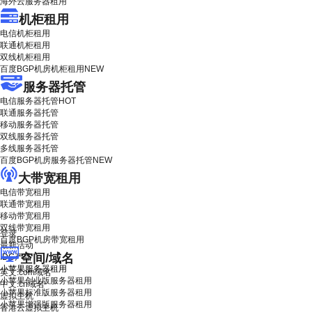
海外云服务器租用
机柜租用
电信机柜租用
联通机柜租用
双线机柜租用
百度BGP机房机柜租用
NEW
服务器托管
电信服务器托管
HOT
联通服务器托管
移动服务器托管
双线服务器托管
多线服务器托管
百度BGP机房服务器托管
NEW
大带宽租用
电信带宽租用
联通带宽租用
移动带宽租用
双线带宽租用
登录
百度BGP机房带宽租用
最新活动
空间/域名
IDC产品
小苹果服务器租用
英文.com域名
小苹果创业版服务器租用
中文.cn域名
小苹果标准版服务器租用
虚拟主机
小苹果增强版服务器租用
香港云虚拟主机