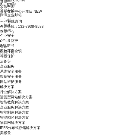
资讯中心
SaaS产品
云智中国
企业办公
百度数据中心开放日
NEW
腾讯企业邮箱
云解析
在线咨询
云加速
咨询热线：132-7938-8588
云短信
帮助中心
企业安全
DDoS 防护
SSL证书
登录
四叶草安全锁
免费注册
等级保护
云备份
企业服务
系统安全服务
数据安全服务
网站维护服务
解决方案
行业解决方案
运营型网站解决方案
智能教育解决方案
企业服务解决方案
智能制造解决方案
智能园区解决方案
物联网解决方案
IPFS分布式存储解决方案
美猴云