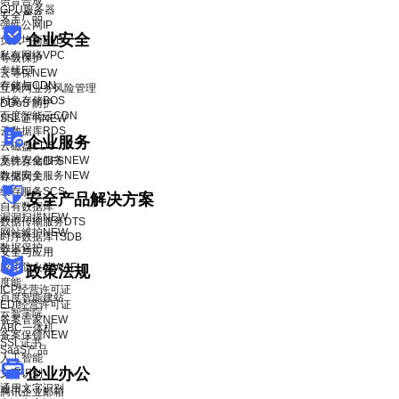
语音合成
GPU服务器
安全产品
弹性公网IP
企业安全
负载均衡BLB
私有网络VPC
等级保护
专线ET
云等保
NEW
存储与CDN
互联网业务风险管理
对象存储BOS
DDoS 防护
百度智能云CDN
SSL证书
NEW
云数据库RDS
企业服务
云磁盘CDS
系统安全服务
NEW
文件存储CFS
数据安全服务
NEW
存储网关
缓存服务SCS
安全产品解决方案
自有数据库
漏洞扫描
NEW
数据传输服务DTS
网站维护
NEW
时序数据库TSDB
数据保护
安全与应用
应用防火墙WAF
政策法规
度能
ICP经营许可证
百度智能建站
EDI经营许可证
云智学院
备案管家
NEW
ABC一体机
备案保镖
NEW
SSL证书
SaaS产品
人工智能
企业办公
文字识别
通用文字识别
腾讯企业邮箱