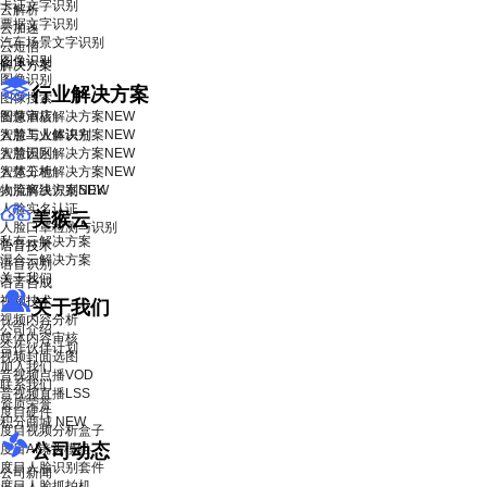
卡证文字识别
云解析
票据文字识别
云加速
汽车场景文字识别
云短信
图像识别
解决方案
图像识别
行业解决方案
图像搜索
智慧酒店解决方案
图像审核
NEW
智慧工业解决方案
人脸与人体识别
NEW
智慧园区解决方案
人脸识别
NEW
智慧工地解决方案
人体分析
NEW
物流解决方案
人脸离线识别SDK
NEW
人脸实名认证
美猴云
人脸口罩检测与识别
私有云解决方案
语音技术
混合云解决方案
语音识别
关于我们
语音合成
视频技术
关于我们
视频内容分析
公司介绍
媒体内容审核
合作伙伴计划
视频封面选图
加入我们
音视频点播VOD
联系我们
音视频直播LSS
资质荣誉
度目硬件
积分商城
NEW
度目视频分析盒子
公司动态
度目AI镜头模组
度目人脸识别套件
公司新闻
度目人脸抓拍机