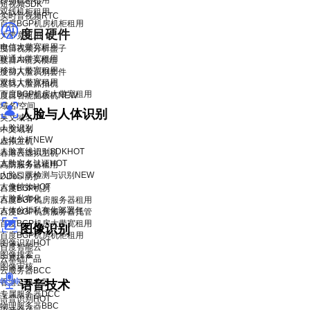
移动机柜租用
短视频SDK
双线机柜租用
实时音视频RTC
百度BGP机房机柜租用
度目硬件
大带宽租用
电信大带宽租用
度目视频分析盒子
联通大带宽租用
度目AI镜头模组
移动大带宽租用
度目人脸识别套件
双线大带宽租用
度目人脸抓拍机
百度BGP机房大带宽租用
度目智能面板机
NEW
域名/空间
人脸与人体识别
英文域名
人脸识别
中文域名
人体分析
NEW
虚拟主机
人脸离线识别SDK
HOT
香港云虚拟主机
人脸实名认证
HOT
高防服务器租用
人脸口罩检测与识别
NEW
DDoS 防护
人像特效
HOT
百度BGP机房
人脸私有化
百度BGP机房服务器租用
人体分析私有化部署包
百度BGP机房服务器托管
百度BGP机房大带宽租用
图像识别
百度BGP机房机柜租用
图像识别
HOT
百度智能云
图像搜索
云基础产品
图像审核
云服务器BCC
香港云服务器
语音技术
专属服务器DCC
语音识别
HOT
物理服务器BBC