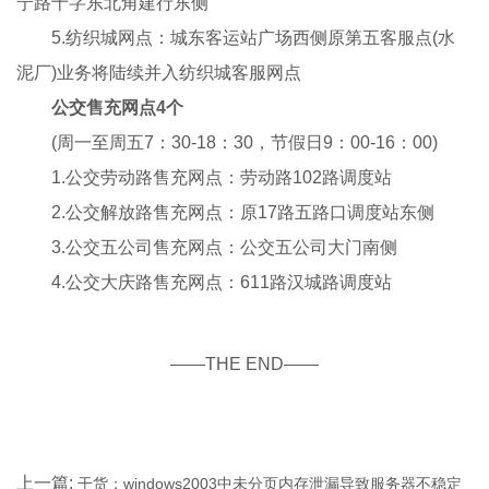
宁路十字东北角建行东侧
5.纺织城网点：城东客运站广场西侧原第五客服点(水
泥厂)业务将陆续并入纺织城客服网点
公交售充网点4个
(周一至周五7：30-18：30，节假日9：00-16：00)
1.公交劳动路售充网点：劳动路102路调度站
2.公交解放路售充网点：原17路五路口调度站东侧
3.公交五公司售充网点：公交五公司大门南侧
4.公交大庆路售充网点：611路汉城路调度站
——THE END——
上一篇:
干货：windows2003中未分页内存泄漏导致服务器不稳定