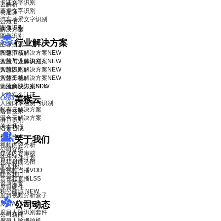
卡证文字识别
云解析
票据文字识别
云加速
汽车场景文字识别
云短信
图像识别
解决方案
图像识别
行业解决方案
图像搜索
智慧酒店解决方案
图像审核
NEW
智慧工业解决方案
人脸与人体识别
NEW
智慧园区解决方案
人脸识别
NEW
智慧工地解决方案
人体分析
NEW
物流解决方案
人脸离线识别SDK
NEW
人脸实名认证
美猴云
人脸口罩检测与识别
私有云解决方案
语音技术
混合云解决方案
语音识别
关于我们
语音合成
视频技术
关于我们
视频内容分析
公司介绍
媒体内容审核
合作伙伴计划
视频封面选图
加入我们
音视频点播VOD
联系我们
音视频直播LSS
资质荣誉
度目硬件
积分商城
NEW
度目视频分析盒子
公司动态
度目AI镜头模组
度目人脸识别套件
公司新闻
度目人脸抓拍机