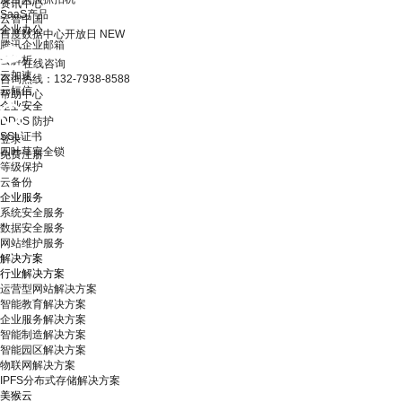
资讯中心
SaaS产品
云智中国
企业办公
百度数据中心开放日
NEW
腾讯企业邮箱
云解析
在线咨询
云加速
咨询热线：132-7938-8588
云短信
帮助中心
企业安全
DDoS 防护
SSL证书
登录
四叶草安全锁
免费注册
等级保护
云备份
企业服务
系统安全服务
数据安全服务
网站维护服务
解决方案
行业解决方案
运营型网站解决方案
智能教育解决方案
企业服务解决方案
智能制造解决方案
智能园区解决方案
物联网解决方案
IPFS分布式存储解决方案
美猴云