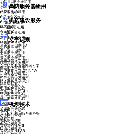
小苹果X服务器租用
高防服务器租用
小苹果X青春版服务器租用
品牌服务器租用
DDoS 防护
Dell服务器租用
机房建设服务
HP服务器租用
机房建设
IBM服务器租用
人工智能
华为服务器租用
浪潮服务器租用
文字识别
联想服务器租用
通用文字识别
HOT
海外服务器租用
卡证文字识别
美国服务器租用
票据文字识别
香港服务器租用
汽车场景文字识别
菲律宾服务器租用
文字识别私有化部署方案
韩国服务器租用
医疗票据文字识别
NEW
日本服务器租用
教育场景文字识别
海外云服务器租用
财务票据文字识别
服务器托管
自定义文字识别
电信服务器托管
文字识别离线SDK
联通服务器托管
其他场景文字识别
移动服务器托管
双线服务器托管
视频技术
多线服务器托管
视频内容分析
百度BGP机房服务器托管
媒体内容审核
机柜租用
视频封面选图
电信机柜租用
音视频点播VOD
联通机柜租用
音视频直播LSS