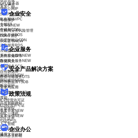
语音合成
GPU服务器
安全产品
弹性公网IP
企业安全
负载均衡BLB
私有网络VPC
等级保护
专线ET
云等保
NEW
存储与CDN
互联网业务风险管理
对象存储BOS
DDoS 防护
百度智能云CDN
SSL证书
NEW
云数据库RDS
企业服务
云磁盘CDS
系统安全服务
NEW
文件存储CFS
数据安全服务
NEW
存储网关
缓存服务SCS
安全产品解决方案
自有数据库
漏洞扫描
NEW
数据传输服务DTS
网站维护
NEW
时序数据库TSDB
数据保护
安全与应用
应用防火墙WAF
政策法规
度能
ICP经营许可证
百度智能建站
EDI经营许可证
云智学院
备案管家
NEW
ABC一体机
备案保镖
NEW
SSL证书
SaaS产品
人工智能
企业办公
文字识别
通用文字识别
腾讯企业邮箱