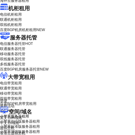
海外云服务器租用
机柜租用
电信机柜租用
联通机柜租用
双线机柜租用
百度BGP机房机柜租用
NEW
服务器托管
电信服务器托管
HOT
联通服务器托管
移动服务器托管
双线服务器托管
多线服务器托管
百度BGP机房服务器托管
NEW
大带宽租用
电信带宽租用
联通带宽租用
移动带宽租用
双线带宽租用
登录
百度BGP机房带宽租用
最新活动
空间/域名
IDC产品
小苹果服务器租用
英文.com域名
小苹果创业版服务器租用
中文.cn域名
小苹果标准版服务器租用
虚拟主机
小苹果增强版服务器租用
香港云虚拟主机