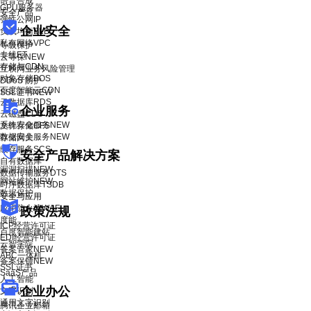
语音合成
GPU服务器
安全产品
弹性公网IP
企业安全
负载均衡BLB
私有网络VPC
等级保护
专线ET
云等保
NEW
存储与CDN
互联网业务风险管理
对象存储BOS
DDoS 防护
百度智能云CDN
SSL证书
NEW
云数据库RDS
企业服务
云磁盘CDS
系统安全服务
NEW
文件存储CFS
数据安全服务
NEW
存储网关
缓存服务SCS
安全产品解决方案
自有数据库
漏洞扫描
NEW
数据传输服务DTS
网站维护
NEW
时序数据库TSDB
数据保护
安全与应用
应用防火墙WAF
政策法规
度能
ICP经营许可证
百度智能建站
EDI经营许可证
云智学院
备案管家
NEW
ABC一体机
备案保镖
NEW
SSL证书
SaaS产品
人工智能
企业办公
文字识别
通用文字识别
腾讯企业邮箱