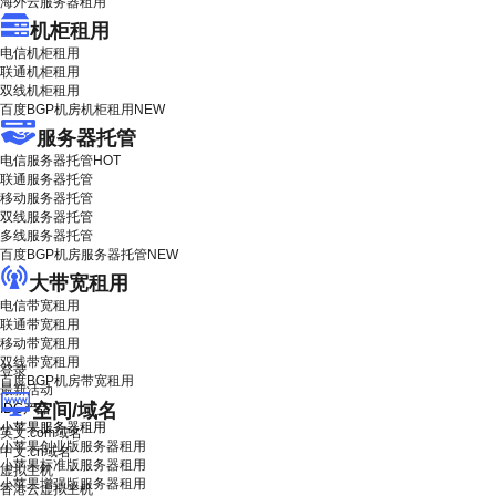
海外云服务器租用
机柜租用
电信机柜租用
联通机柜租用
双线机柜租用
百度BGP机房机柜租用
NEW
服务器托管
电信服务器托管
HOT
联通服务器托管
移动服务器托管
双线服务器托管
多线服务器托管
百度BGP机房服务器托管
NEW
大带宽租用
电信带宽租用
联通带宽租用
移动带宽租用
双线带宽租用
登录
百度BGP机房带宽租用
最新活动
空间/域名
IDC产品
小苹果服务器租用
英文.com域名
小苹果创业版服务器租用
中文.cn域名
小苹果标准版服务器租用
虚拟主机
小苹果增强版服务器租用
香港云虚拟主机