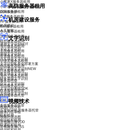
小苹果X服务器租用
高防服务器租用
小苹果X青春版服务器租用
品牌服务器租用
DDoS 防护
Dell服务器租用
机房建设服务
HP服务器租用
机房建设
IBM服务器租用
人工智能
华为服务器租用
浪潮服务器租用
文字识别
联想服务器租用
通用文字识别
HOT
海外服务器租用
卡证文字识别
美国服务器租用
票据文字识别
香港服务器租用
汽车场景文字识别
菲律宾服务器租用
文字识别私有化部署方案
韩国服务器租用
医疗票据文字识别
NEW
日本服务器租用
教育场景文字识别
海外云服务器租用
财务票据文字识别
服务器托管
自定义文字识别
电信服务器托管
文字识别离线SDK
联通服务器托管
其他场景文字识别
移动服务器托管
双线服务器托管
视频技术
多线服务器托管
视频内容分析
百度BGP机房服务器托管
媒体内容审核
机柜租用
视频封面选图
电信机柜租用
音视频点播VOD
联通机柜租用
音视频直播LSS