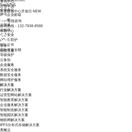
资讯中心
SaaS产品
云智中国
企业办公
百度数据中心开放日
NEW
腾讯企业邮箱
云解析
在线咨询
云加速
咨询热线：132-7938-8588
云短信
帮助中心
企业安全
DDoS 防护
SSL证书
登录
四叶草安全锁
免费注册
等级保护
云备份
企业服务
系统安全服务
数据安全服务
网站维护服务
解决方案
行业解决方案
运营型网站解决方案
智能教育解决方案
企业服务解决方案
智能制造解决方案
智能园区解决方案
物联网解决方案
IPFS分布式存储解决方案
美猴云