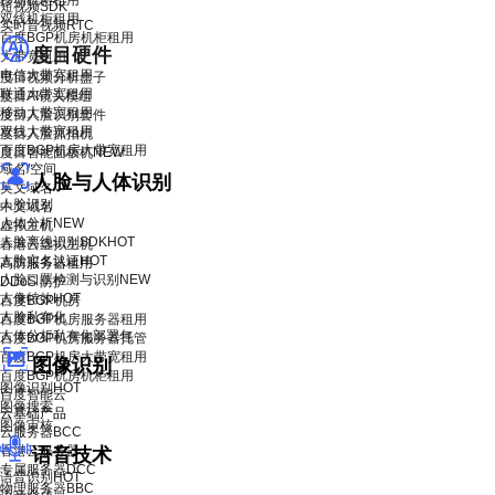
移动机柜租用
短视频SDK
双线机柜租用
实时音视频RTC
百度BGP机房机柜租用
度目硬件
大带宽租用
电信大带宽租用
度目视频分析盒子
联通大带宽租用
度目AI镜头模组
移动大带宽租用
度目人脸识别套件
双线大带宽租用
度目人脸抓拍机
百度BGP机房大带宽租用
度目智能面板机
NEW
域名/空间
人脸与人体识别
英文域名
人脸识别
中文域名
人体分析
NEW
虚拟主机
人脸离线识别SDK
HOT
香港云虚拟主机
人脸实名认证
HOT
高防服务器租用
人脸口罩检测与识别
NEW
DDoS 防护
人像特效
HOT
百度BGP机房
人脸私有化
百度BGP机房服务器租用
人体分析私有化部署包
百度BGP机房服务器托管
百度BGP机房大带宽租用
图像识别
百度BGP机房机柜租用
图像识别
HOT
百度智能云
图像搜索
云基础产品
图像审核
云服务器BCC
香港云服务器
语音技术
专属服务器DCC
语音识别
HOT
物理服务器BBC