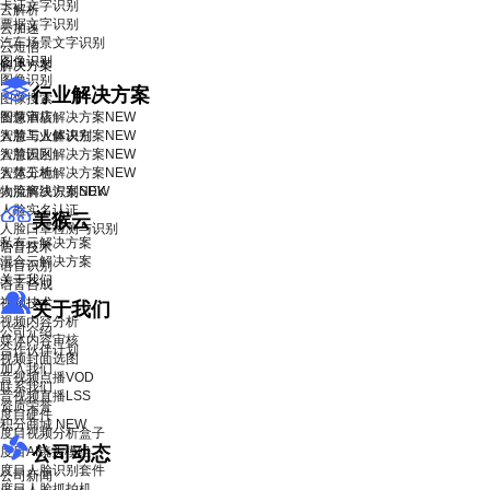
卡证文字识别
云解析
票据文字识别
云加速
汽车场景文字识别
云短信
图像识别
解决方案
图像识别
行业解决方案
图像搜索
智慧酒店解决方案
图像审核
NEW
智慧工业解决方案
人脸与人体识别
NEW
智慧园区解决方案
人脸识别
NEW
智慧工地解决方案
人体分析
NEW
物流解决方案
人脸离线识别SDK
NEW
人脸实名认证
美猴云
人脸口罩检测与识别
私有云解决方案
语音技术
混合云解决方案
语音识别
关于我们
语音合成
视频技术
关于我们
视频内容分析
公司介绍
媒体内容审核
合作伙伴计划
视频封面选图
加入我们
音视频点播VOD
联系我们
音视频直播LSS
资质荣誉
度目硬件
积分商城
NEW
度目视频分析盒子
公司动态
度目AI镜头模组
度目人脸识别套件
公司新闻
度目人脸抓拍机