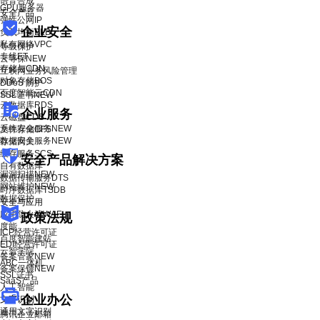
语音合成
GPU服务器
安全产品
弹性公网IP
企业安全
负载均衡BLB
私有网络VPC
等级保护
专线ET
云等保
NEW
存储与CDN
互联网业务风险管理
对象存储BOS
DDoS 防护
百度智能云CDN
SSL证书
NEW
云数据库RDS
企业服务
云磁盘CDS
系统安全服务
NEW
文件存储CFS
数据安全服务
NEW
存储网关
缓存服务SCS
安全产品解决方案
自有数据库
漏洞扫描
NEW
数据传输服务DTS
网站维护
NEW
时序数据库TSDB
数据保护
安全与应用
应用防火墙WAF
政策法规
度能
ICP经营许可证
百度智能建站
EDI经营许可证
云智学院
备案管家
NEW
ABC一体机
备案保镖
NEW
SSL证书
SaaS产品
人工智能
企业办公
文字识别
通用文字识别
腾讯企业邮箱