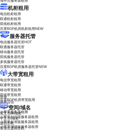
海外云服务器租用
机柜租用
电信机柜租用
联通机柜租用
双线机柜租用
百度BGP机房机柜租用
NEW
服务器托管
电信服务器托管
HOT
联通服务器托管
移动服务器托管
双线服务器托管
多线服务器托管
百度BGP机房服务器托管
NEW
大带宽租用
电信带宽租用
联通带宽租用
移动带宽租用
双线带宽租用
登录
百度BGP机房带宽租用
最新活动
空间/域名
IDC产品
小苹果服务器租用
英文.com域名
小苹果创业版服务器租用
中文.cn域名
小苹果标准版服务器租用
虚拟主机
小苹果增强版服务器租用
香港云虚拟主机