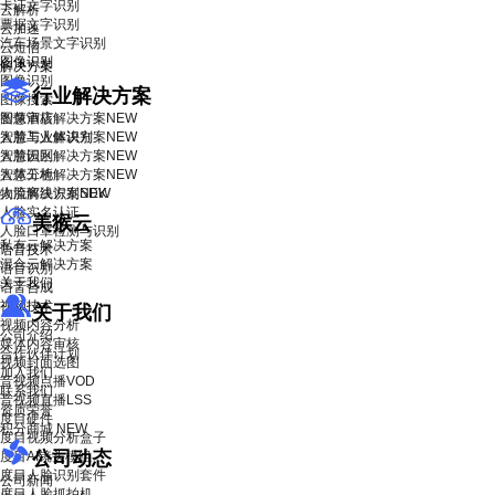
卡证文字识别
云解析
票据文字识别
云加速
汽车场景文字识别
云短信
图像识别
解决方案
图像识别
行业解决方案
图像搜索
智慧酒店解决方案
图像审核
NEW
智慧工业解决方案
人脸与人体识别
NEW
智慧园区解决方案
人脸识别
NEW
智慧工地解决方案
人体分析
NEW
物流解决方案
人脸离线识别SDK
NEW
人脸实名认证
美猴云
人脸口罩检测与识别
私有云解决方案
语音技术
混合云解决方案
语音识别
关于我们
语音合成
视频技术
关于我们
视频内容分析
公司介绍
媒体内容审核
合作伙伴计划
视频封面选图
加入我们
音视频点播VOD
联系我们
音视频直播LSS
资质荣誉
度目硬件
积分商城
NEW
度目视频分析盒子
公司动态
度目AI镜头模组
度目人脸识别套件
公司新闻
度目人脸抓拍机