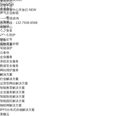
资讯中心
SaaS产品
云智中国
企业办公
百度数据中心开放日
NEW
腾讯企业邮箱
云解析
在线咨询
云加速
咨询热线：132-7938-8588
云短信
帮助中心
企业安全
DDoS 防护
SSL证书
登录
四叶草安全锁
免费注册
等级保护
云备份
企业服务
系统安全服务
数据安全服务
网站维护服务
解决方案
行业解决方案
运营型网站解决方案
智能教育解决方案
企业服务解决方案
智能制造解决方案
智能园区解决方案
物联网解决方案
IPFS分布式存储解决方案
美猴云