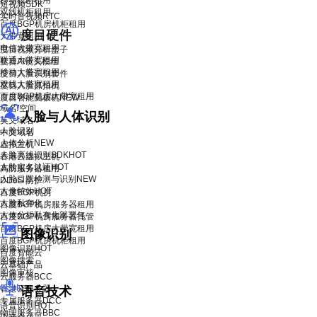
移动机柜租用
短视频SDK
双线机柜租用
实时音视频RTC
百度BGP机房机柜租用
度目硬件
大带宽租用
电信大带宽租用
度目视频分析盒子
联通大带宽租用
度目AI镜头模组
移动大带宽租用
度目人脸识别套件
双线大带宽租用
度目人脸抓拍机
百度BGP机房大带宽租用
度目智能面板机
NEW
域名/空间
人脸与人体识别
英文域名
人脸识别
中文域名
人体分析
NEW
虚拟主机
人脸离线识别SDK
HOT
香港云虚拟主机
人脸实名认证
HOT
高防服务器租用
人脸口罩检测与识别
NEW
DDoS 防护
人像特效
HOT
百度BGP机房
人脸私有化
百度BGP机房服务器租用
人体分析私有化部署包
百度BGP机房服务器托管
百度BGP机房大带宽租用
图像识别
百度BGP机房机柜租用
图像识别
HOT
百度智能云
图像搜索
云基础产品
图像审核
云服务器BCC
香港云服务器
语音技术
专属服务器DCC
语音识别
HOT
物理服务器BBC