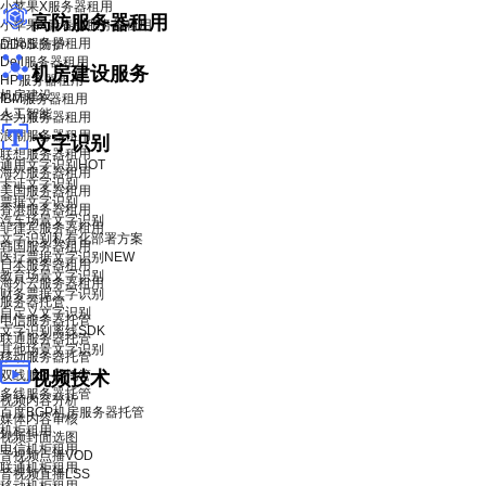
小苹果X服务器租用
高防服务器租用
小苹果X青春版服务器租用
品牌服务器租用
DDoS 防护
Dell服务器租用
机房建设服务
HP服务器租用
机房建设
IBM服务器租用
人工智能
华为服务器租用
浪潮服务器租用
文字识别
联想服务器租用
通用文字识别
HOT
海外服务器租用
卡证文字识别
美国服务器租用
票据文字识别
香港服务器租用
汽车场景文字识别
菲律宾服务器租用
文字识别私有化部署方案
韩国服务器租用
医疗票据文字识别
NEW
日本服务器租用
教育场景文字识别
海外云服务器租用
财务票据文字识别
服务器托管
自定义文字识别
电信服务器托管
文字识别离线SDK
联通服务器托管
其他场景文字识别
移动服务器托管
双线服务器托管
视频技术
多线服务器托管
视频内容分析
百度BGP机房服务器托管
媒体内容审核
机柜租用
视频封面选图
电信机柜租用
音视频点播VOD
联通机柜租用
音视频直播LSS