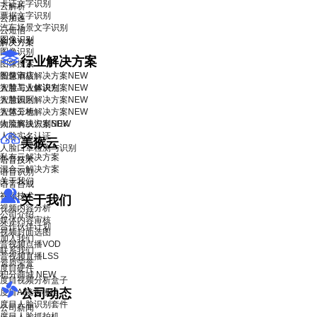
卡证文字识别
云解析
票据文字识别
云加速
汽车场景文字识别
云短信
图像识别
解决方案
图像识别
行业解决方案
图像搜索
智慧酒店解决方案
图像审核
NEW
智慧工业解决方案
人脸与人体识别
NEW
智慧园区解决方案
人脸识别
NEW
智慧工地解决方案
人体分析
NEW
物流解决方案
人脸离线识别SDK
NEW
人脸实名认证
美猴云
人脸口罩检测与识别
私有云解决方案
语音技术
混合云解决方案
语音识别
关于我们
语音合成
视频技术
关于我们
视频内容分析
公司介绍
媒体内容审核
合作伙伴计划
视频封面选图
加入我们
音视频点播VOD
联系我们
音视频直播LSS
资质荣誉
度目硬件
积分商城
NEW
度目视频分析盒子
公司动态
度目AI镜头模组
度目人脸识别套件
公司新闻
度目人脸抓拍机