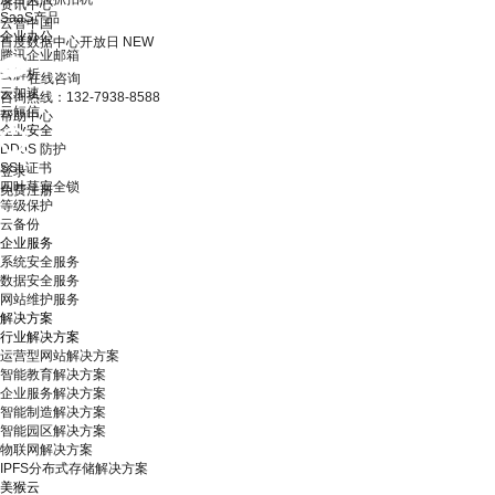
资讯中心
SaaS产品
云智中国
企业办公
百度数据中心开放日
NEW
腾讯企业邮箱
云解析
在线咨询
云加速
咨询热线：132-7938-8588
云短信
帮助中心
企业安全
DDoS 防护
SSL证书
登录
四叶草安全锁
免费注册
等级保护
云备份
企业服务
系统安全服务
数据安全服务
网站维护服务
解决方案
行业解决方案
运营型网站解决方案
智能教育解决方案
企业服务解决方案
智能制造解决方案
智能园区解决方案
物联网解决方案
IPFS分布式存储解决方案
美猴云