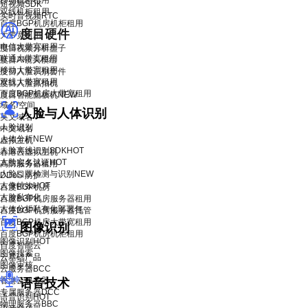
移动机柜租用
短视频SDK
双线机柜租用
实时音视频RTC
百度BGP机房机柜租用
度目硬件
大带宽租用
电信大带宽租用
度目视频分析盒子
联通大带宽租用
度目AI镜头模组
移动大带宽租用
度目人脸识别套件
双线大带宽租用
度目人脸抓拍机
百度BGP机房大带宽租用
度目智能面板机
NEW
域名/空间
人脸与人体识别
英文域名
人脸识别
中文域名
人体分析
NEW
虚拟主机
人脸离线识别SDK
HOT
香港云虚拟主机
人脸实名认证
HOT
高防服务器租用
人脸口罩检测与识别
NEW
DDoS 防护
人像特效
HOT
百度BGP机房
人脸私有化
百度BGP机房服务器租用
人体分析私有化部署包
百度BGP机房服务器托管
百度BGP机房大带宽租用
图像识别
百度BGP机房机柜租用
图像识别
HOT
百度智能云
图像搜索
云基础产品
图像审核
云服务器BCC
香港云服务器
语音技术
专属服务器DCC
语音识别
HOT
物理服务器BBC