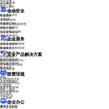
语音合成
GPU服务器
安全产品
弹性公网IP
企业安全
负载均衡BLB
私有网络VPC
等级保护
专线ET
云等保
NEW
存储与CDN
互联网业务风险管理
对象存储BOS
DDoS 防护
百度智能云CDN
SSL证书
NEW
云数据库RDS
企业服务
云磁盘CDS
系统安全服务
NEW
文件存储CFS
数据安全服务
NEW
存储网关
缓存服务SCS
安全产品解决方案
自有数据库
漏洞扫描
NEW
数据传输服务DTS
网站维护
NEW
时序数据库TSDB
数据保护
安全与应用
应用防火墙WAF
政策法规
度能
ICP经营许可证
百度智能建站
EDI经营许可证
云智学院
备案管家
NEW
ABC一体机
备案保镖
NEW
SSL证书
SaaS产品
人工智能
企业办公
文字识别
通用文字识别
腾讯企业邮箱