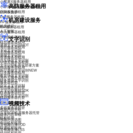
小苹果X服务器租用
高防服务器租用
小苹果X青春版服务器租用
品牌服务器租用
DDoS 防护
Dell服务器租用
机房建设服务
HP服务器租用
机房建设
IBM服务器租用
人工智能
华为服务器租用
浪潮服务器租用
文字识别
联想服务器租用
通用文字识别
HOT
海外服务器租用
卡证文字识别
美国服务器租用
票据文字识别
香港服务器租用
汽车场景文字识别
菲律宾服务器租用
文字识别私有化部署方案
韩国服务器租用
医疗票据文字识别
NEW
日本服务器租用
教育场景文字识别
海外云服务器租用
财务票据文字识别
服务器托管
自定义文字识别
电信服务器托管
文字识别离线SDK
联通服务器托管
其他场景文字识别
移动服务器托管
双线服务器托管
视频技术
多线服务器托管
视频内容分析
百度BGP机房服务器托管
媒体内容审核
机柜租用
视频封面选图
电信机柜租用
音视频点播VOD
联通机柜租用
音视频直播LSS