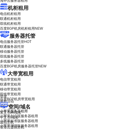
海外云服务器租用
机柜租用
电信机柜租用
联通机柜租用
双线机柜租用
百度BGP机房机柜租用
NEW
服务器托管
电信服务器托管
HOT
联通服务器托管
移动服务器托管
双线服务器托管
多线服务器托管
百度BGP机房服务器托管
NEW
大带宽租用
电信带宽租用
联通带宽租用
移动带宽租用
双线带宽租用
登录
百度BGP机房带宽租用
最新活动
空间/域名
IDC产品
小苹果服务器租用
英文.com域名
小苹果创业版服务器租用
中文.cn域名
小苹果标准版服务器租用
虚拟主机
小苹果增强版服务器租用
香港云虚拟主机