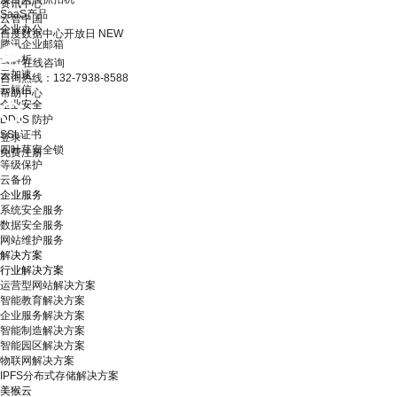
资讯中心
SaaS产品
云智中国
企业办公
百度数据中心开放日
NEW
腾讯企业邮箱
云解析
在线咨询
云加速
咨询热线：132-7938-8588
云短信
帮助中心
企业安全
DDoS 防护
SSL证书
登录
四叶草安全锁
免费注册
等级保护
云备份
企业服务
系统安全服务
数据安全服务
网站维护服务
解决方案
行业解决方案
运营型网站解决方案
智能教育解决方案
企业服务解决方案
智能制造解决方案
智能园区解决方案
物联网解决方案
IPFS分布式存储解决方案
美猴云