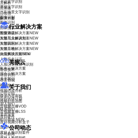
卡证文字识别
云解析
票据文字识别
云加速
汽车场景文字识别
云短信
图像识别
解决方案
图像识别
行业解决方案
图像搜索
智慧酒店解决方案
图像审核
NEW
智慧工业解决方案
人脸与人体识别
NEW
智慧园区解决方案
人脸识别
NEW
智慧工地解决方案
人体分析
NEW
物流解决方案
人脸离线识别SDK
NEW
人脸实名认证
美猴云
人脸口罩检测与识别
私有云解决方案
语音技术
混合云解决方案
语音识别
关于我们
语音合成
视频技术
关于我们
视频内容分析
公司介绍
媒体内容审核
合作伙伴计划
视频封面选图
加入我们
音视频点播VOD
联系我们
音视频直播LSS
资质荣誉
度目硬件
积分商城
NEW
度目视频分析盒子
公司动态
度目AI镜头模组
度目人脸识别套件
公司新闻
度目人脸抓拍机