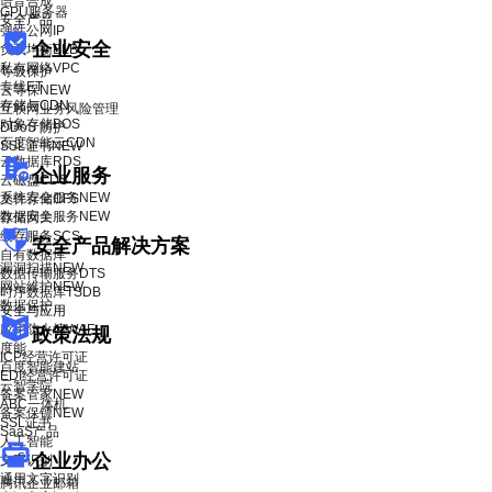
语音合成
GPU服务器
安全产品
弹性公网IP
企业安全
负载均衡BLB
私有网络VPC
等级保护
专线ET
云等保
NEW
存储与CDN
互联网业务风险管理
对象存储BOS
DDoS 防护
百度智能云CDN
SSL证书
NEW
云数据库RDS
企业服务
云磁盘CDS
系统安全服务
NEW
文件存储CFS
数据安全服务
NEW
存储网关
缓存服务SCS
安全产品解决方案
自有数据库
漏洞扫描
NEW
数据传输服务DTS
网站维护
NEW
时序数据库TSDB
数据保护
安全与应用
应用防火墙WAF
政策法规
度能
ICP经营许可证
百度智能建站
EDI经营许可证
云智学院
备案管家
NEW
ABC一体机
备案保镖
NEW
SSL证书
SaaS产品
人工智能
企业办公
文字识别
通用文字识别
腾讯企业邮箱