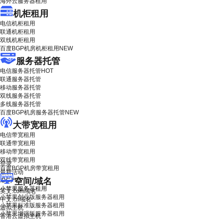
海外云服务器租用
机柜租用
电信机柜租用
联通机柜租用
双线机柜租用
百度BGP机房机柜租用
NEW
服务器托管
电信服务器托管
HOT
联通服务器托管
移动服务器托管
双线服务器托管
多线服务器托管
百度BGP机房服务器托管
NEW
大带宽租用
电信带宽租用
联通带宽租用
移动带宽租用
双线带宽租用
登录
百度BGP机房带宽租用
最新活动
空间/域名
IDC产品
小苹果服务器租用
英文.com域名
小苹果创业版服务器租用
中文.cn域名
小苹果标准版服务器租用
虚拟主机
小苹果增强版服务器租用
香港云虚拟主机