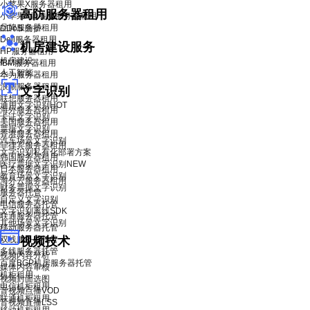
小苹果X服务器租用
高防服务器租用
小苹果X青春版服务器租用
品牌服务器租用
DDoS 防护
Dell服务器租用
机房建设服务
HP服务器租用
机房建设
IBM服务器租用
人工智能
华为服务器租用
浪潮服务器租用
文字识别
联想服务器租用
通用文字识别
HOT
海外服务器租用
卡证文字识别
美国服务器租用
票据文字识别
香港服务器租用
汽车场景文字识别
菲律宾服务器租用
文字识别私有化部署方案
韩国服务器租用
医疗票据文字识别
NEW
日本服务器租用
教育场景文字识别
海外云服务器租用
财务票据文字识别
服务器托管
自定义文字识别
电信服务器托管
文字识别离线SDK
联通服务器托管
其他场景文字识别
移动服务器托管
双线服务器托管
视频技术
多线服务器托管
视频内容分析
百度BGP机房服务器托管
媒体内容审核
机柜租用
视频封面选图
电信机柜租用
音视频点播VOD
联通机柜租用
音视频直播LSS