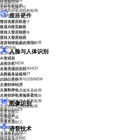
移动机柜租用
短视频SDK
双线机柜租用
实时音视频RTC
百度BGP机房机柜租用
度目硬件
大带宽租用
电信大带宽租用
度目视频分析盒子
联通大带宽租用
度目AI镜头模组
移动大带宽租用
度目人脸识别套件
双线大带宽租用
度目人脸抓拍机
百度BGP机房大带宽租用
度目智能面板机
NEW
域名/空间
人脸与人体识别
英文域名
人脸识别
中文域名
人体分析
NEW
虚拟主机
人脸离线识别SDK
HOT
香港云虚拟主机
人脸实名认证
HOT
高防服务器租用
人脸口罩检测与识别
NEW
DDoS 防护
人像特效
HOT
百度BGP机房
人脸私有化
百度BGP机房服务器租用
人体分析私有化部署包
百度BGP机房服务器托管
百度BGP机房大带宽租用
图像识别
百度BGP机房机柜租用
图像识别
HOT
百度智能云
图像搜索
云基础产品
图像审核
云服务器BCC
香港云服务器
语音技术
专属服务器DCC
语音识别
HOT
物理服务器BBC