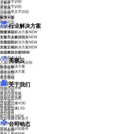
卡证文字识别
云解析
票据文字识别
云加速
汽车场景文字识别
云短信
图像识别
解决方案
图像识别
行业解决方案
图像搜索
智慧酒店解决方案
图像审核
NEW
智慧工业解决方案
人脸与人体识别
NEW
智慧园区解决方案
人脸识别
NEW
智慧工地解决方案
人体分析
NEW
物流解决方案
人脸离线识别SDK
NEW
人脸实名认证
美猴云
人脸口罩检测与识别
私有云解决方案
语音技术
混合云解决方案
语音识别
关于我们
语音合成
视频技术
关于我们
视频内容分析
公司介绍
媒体内容审核
合作伙伴计划
视频封面选图
加入我们
音视频点播VOD
联系我们
音视频直播LSS
资质荣誉
度目硬件
积分商城
NEW
度目视频分析盒子
公司动态
度目AI镜头模组
度目人脸识别套件
公司新闻
度目人脸抓拍机