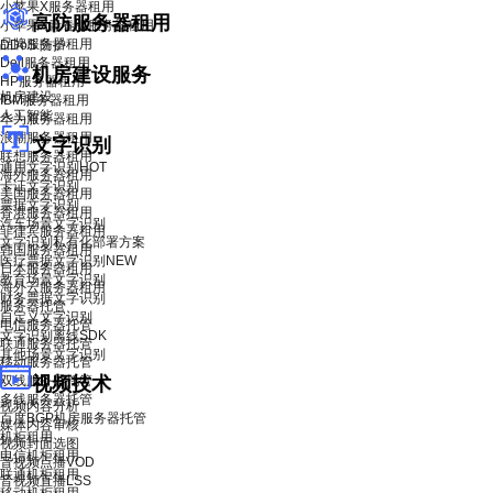
小苹果X服务器租用
高防服务器租用
小苹果X青春版服务器租用
品牌服务器租用
DDoS 防护
Dell服务器租用
机房建设服务
HP服务器租用
机房建设
IBM服务器租用
人工智能
华为服务器租用
浪潮服务器租用
文字识别
联想服务器租用
通用文字识别
HOT
海外服务器租用
卡证文字识别
美国服务器租用
票据文字识别
香港服务器租用
汽车场景文字识别
菲律宾服务器租用
文字识别私有化部署方案
韩国服务器租用
医疗票据文字识别
NEW
日本服务器租用
教育场景文字识别
海外云服务器租用
财务票据文字识别
服务器托管
自定义文字识别
电信服务器托管
文字识别离线SDK
联通服务器托管
其他场景文字识别
移动服务器托管
双线服务器托管
视频技术
多线服务器托管
视频内容分析
百度BGP机房服务器托管
媒体内容审核
机柜租用
视频封面选图
电信机柜租用
音视频点播VOD
联通机柜租用
音视频直播LSS