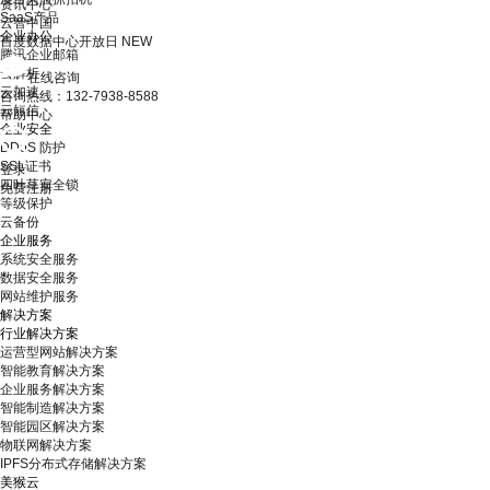
资讯中心
SaaS产品
云智中国
企业办公
百度数据中心开放日
NEW
腾讯企业邮箱
云解析
在线咨询
云加速
咨询热线：132-7938-8588
云短信
帮助中心
企业安全
DDoS 防护
SSL证书
登录
四叶草安全锁
免费注册
等级保护
云备份
企业服务
系统安全服务
数据安全服务
网站维护服务
解决方案
行业解决方案
运营型网站解决方案
智能教育解决方案
企业服务解决方案
智能制造解决方案
智能园区解决方案
物联网解决方案
IPFS分布式存储解决方案
美猴云