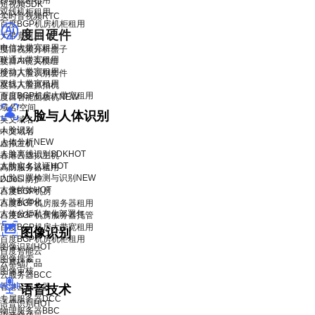
移动机柜租用
短视频SDK
双线机柜租用
实时音视频RTC
百度BGP机房机柜租用
度目硬件
大带宽租用
电信大带宽租用
度目视频分析盒子
联通大带宽租用
度目AI镜头模组
移动大带宽租用
度目人脸识别套件
双线大带宽租用
度目人脸抓拍机
百度BGP机房大带宽租用
度目智能面板机
NEW
域名/空间
人脸与人体识别
英文域名
人脸识别
中文域名
人体分析
NEW
虚拟主机
人脸离线识别SDK
HOT
香港云虚拟主机
人脸实名认证
HOT
高防服务器租用
人脸口罩检测与识别
NEW
DDoS 防护
人像特效
HOT
百度BGP机房
人脸私有化
百度BGP机房服务器租用
人体分析私有化部署包
百度BGP机房服务器托管
百度BGP机房大带宽租用
图像识别
百度BGP机房机柜租用
图像识别
HOT
百度智能云
图像搜索
云基础产品
图像审核
云服务器BCC
香港云服务器
语音技术
专属服务器DCC
语音识别
HOT
物理服务器BBC