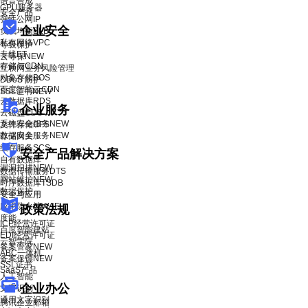
语音合成
GPU服务器
安全产品
弹性公网IP
企业安全
负载均衡BLB
私有网络VPC
等级保护
专线ET
云等保
NEW
存储与CDN
互联网业务风险管理
对象存储BOS
DDoS 防护
百度智能云CDN
SSL证书
NEW
云数据库RDS
企业服务
云磁盘CDS
系统安全服务
NEW
文件存储CFS
数据安全服务
NEW
存储网关
缓存服务SCS
安全产品解决方案
自有数据库
漏洞扫描
NEW
数据传输服务DTS
网站维护
NEW
时序数据库TSDB
数据保护
安全与应用
应用防火墙WAF
政策法规
度能
ICP经营许可证
百度智能建站
EDI经营许可证
云智学院
备案管家
NEW
ABC一体机
备案保镖
NEW
SSL证书
SaaS产品
人工智能
企业办公
文字识别
通用文字识别
腾讯企业邮箱