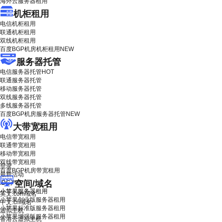
海外云服务器租用
机柜租用
电信机柜租用
联通机柜租用
双线机柜租用
百度BGP机房机柜租用
NEW
服务器托管
电信服务器托管
HOT
联通服务器托管
移动服务器托管
双线服务器托管
多线服务器托管
百度BGP机房服务器托管
NEW
大带宽租用
电信带宽租用
联通带宽租用
移动带宽租用
双线带宽租用
登录
百度BGP机房带宽租用
最新活动
空间/域名
IDC产品
小苹果服务器租用
英文.com域名
小苹果创业版服务器租用
中文.cn域名
小苹果标准版服务器租用
虚拟主机
小苹果增强版服务器租用
香港云虚拟主机