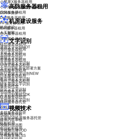
小苹果X服务器租用
高防服务器租用
小苹果X青春版服务器租用
品牌服务器租用
DDoS 防护
Dell服务器租用
机房建设服务
HP服务器租用
机房建设
IBM服务器租用
人工智能
华为服务器租用
浪潮服务器租用
文字识别
联想服务器租用
通用文字识别
HOT
海外服务器租用
卡证文字识别
美国服务器租用
票据文字识别
香港服务器租用
汽车场景文字识别
菲律宾服务器租用
文字识别私有化部署方案
韩国服务器租用
医疗票据文字识别
NEW
日本服务器租用
教育场景文字识别
海外云服务器租用
财务票据文字识别
服务器托管
自定义文字识别
电信服务器托管
文字识别离线SDK
联通服务器托管
其他场景文字识别
移动服务器托管
双线服务器托管
视频技术
多线服务器托管
视频内容分析
百度BGP机房服务器托管
媒体内容审核
机柜租用
视频封面选图
电信机柜租用
音视频点播VOD
联通机柜租用
音视频直播LSS