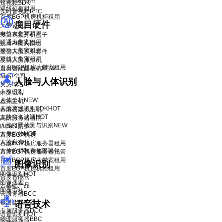
移动机柜租用
短视频SDK
双线机柜租用
实时音视频RTC
百度BGP机房机柜租用
度目硬件
大带宽租用
电信大带宽租用
度目视频分析盒子
联通大带宽租用
度目AI镜头模组
移动大带宽租用
度目人脸识别套件
双线大带宽租用
度目人脸抓拍机
百度BGP机房大带宽租用
度目智能面板机
NEW
域名/空间
人脸与人体识别
英文域名
人脸识别
中文域名
人体分析
NEW
虚拟主机
人脸离线识别SDK
HOT
香港云虚拟主机
人脸实名认证
HOT
高防服务器租用
人脸口罩检测与识别
NEW
DDoS 防护
人像特效
HOT
百度BGP机房
人脸私有化
百度BGP机房服务器租用
人体分析私有化部署包
百度BGP机房服务器托管
百度BGP机房大带宽租用
图像识别
百度BGP机房机柜租用
图像识别
HOT
百度智能云
图像搜索
云基础产品
图像审核
云服务器BCC
香港云服务器
语音技术
专属服务器DCC
语音识别
HOT
物理服务器BBC