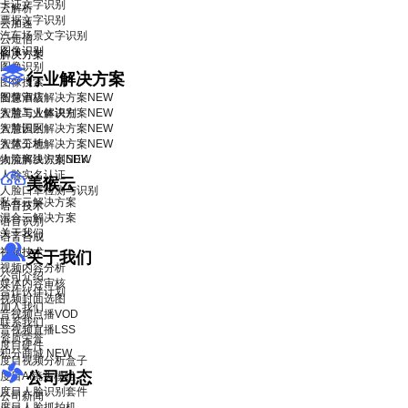
卡证文字识别
云解析
票据文字识别
云加速
汽车场景文字识别
云短信
图像识别
解决方案
图像识别
行业解决方案
图像搜索
智慧酒店解决方案
图像审核
NEW
智慧工业解决方案
人脸与人体识别
NEW
智慧园区解决方案
人脸识别
NEW
智慧工地解决方案
人体分析
NEW
物流解决方案
人脸离线识别SDK
NEW
人脸实名认证
美猴云
人脸口罩检测与识别
私有云解决方案
语音技术
混合云解决方案
语音识别
关于我们
语音合成
视频技术
关于我们
视频内容分析
公司介绍
媒体内容审核
合作伙伴计划
视频封面选图
加入我们
音视频点播VOD
联系我们
音视频直播LSS
资质荣誉
度目硬件
积分商城
NEW
度目视频分析盒子
公司动态
度目AI镜头模组
度目人脸识别套件
公司新闻
度目人脸抓拍机