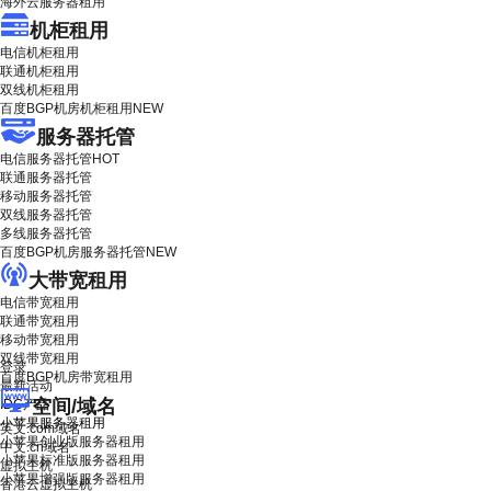
海外云服务器租用
机柜租用
电信机柜租用
联通机柜租用
双线机柜租用
百度BGP机房机柜租用
NEW
服务器托管
电信服务器托管
HOT
联通服务器托管
移动服务器托管
双线服务器托管
多线服务器托管
百度BGP机房服务器托管
NEW
大带宽租用
电信带宽租用
联通带宽租用
移动带宽租用
双线带宽租用
登录
百度BGP机房带宽租用
最新活动
空间/域名
IDC产品
小苹果服务器租用
英文.com域名
小苹果创业版服务器租用
中文.cn域名
小苹果标准版服务器租用
虚拟主机
小苹果增强版服务器租用
香港云虚拟主机