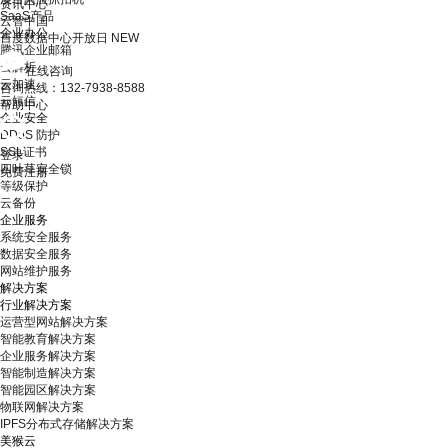
资讯中心
SaaS产品
云智中国
企业办公
百度数据中心开放日
NEW
腾讯企业邮箱
云解析
在线咨询
云加速
咨询热线：132-7938-8588
云短信
帮助中心
企业安全
DDoS 防护
SSL证书
登录
四叶草安全锁
免费注册
等级保护
云备份
企业服务
系统安全服务
数据安全服务
网站维护服务
解决方案
行业解决方案
运营型网站解决方案
智能教育解决方案
企业服务解决方案
智能制造解决方案
智能园区解决方案
物联网解决方案
IPFS分布式存储解决方案
美猴云