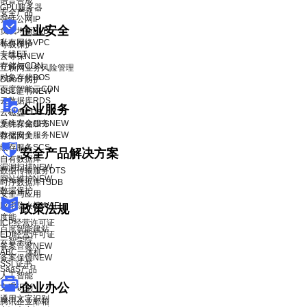
语音合成
GPU服务器
安全产品
弹性公网IP
企业安全
负载均衡BLB
私有网络VPC
等级保护
专线ET
云等保
NEW
存储与CDN
互联网业务风险管理
对象存储BOS
DDoS 防护
百度智能云CDN
SSL证书
NEW
云数据库RDS
企业服务
云磁盘CDS
系统安全服务
NEW
文件存储CFS
数据安全服务
NEW
存储网关
缓存服务SCS
安全产品解决方案
自有数据库
漏洞扫描
NEW
数据传输服务DTS
网站维护
NEW
时序数据库TSDB
数据保护
安全与应用
应用防火墙WAF
政策法规
度能
ICP经营许可证
百度智能建站
EDI经营许可证
云智学院
备案管家
NEW
ABC一体机
备案保镖
NEW
SSL证书
SaaS产品
人工智能
企业办公
文字识别
通用文字识别
腾讯企业邮箱