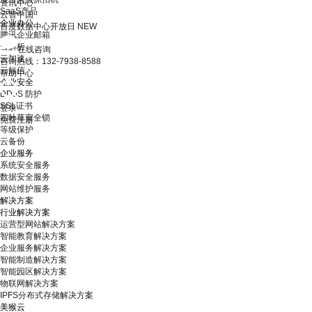
资讯中心
SaaS产品
云智中国
企业办公
百度数据中心开放日
NEW
腾讯企业邮箱
云解析
在线咨询
云加速
咨询热线：132-7938-8588
云短信
帮助中心
企业安全
DDoS 防护
SSL证书
登录
四叶草安全锁
免费注册
等级保护
云备份
企业服务
系统安全服务
数据安全服务
网站维护服务
解决方案
行业解决方案
运营型网站解决方案
智能教育解决方案
企业服务解决方案
智能制造解决方案
智能园区解决方案
物联网解决方案
IPFS分布式存储解决方案
美猴云