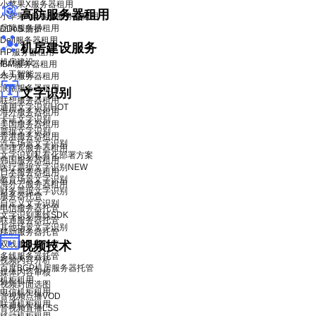
小苹果X服务器租用
高防服务器租用
小苹果X青春版服务器租用
品牌服务器租用
DDoS 防护
Dell服务器租用
机房建设服务
HP服务器租用
机房建设
IBM服务器租用
人工智能
华为服务器租用
浪潮服务器租用
文字识别
联想服务器租用
通用文字识别
HOT
海外服务器租用
卡证文字识别
美国服务器租用
票据文字识别
香港服务器租用
汽车场景文字识别
菲律宾服务器租用
文字识别私有化部署方案
韩国服务器租用
医疗票据文字识别
NEW
日本服务器租用
教育场景文字识别
海外云服务器租用
财务票据文字识别
服务器托管
自定义文字识别
电信服务器托管
文字识别离线SDK
联通服务器托管
其他场景文字识别
移动服务器托管
双线服务器托管
视频技术
多线服务器托管
视频内容分析
百度BGP机房服务器托管
媒体内容审核
机柜租用
视频封面选图
电信机柜租用
音视频点播VOD
联通机柜租用
音视频直播LSS