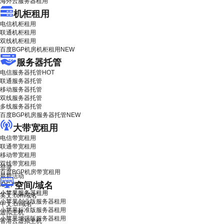
海外云服务器租用
机柜租用
电信机柜租用
联通机柜租用
双线机柜租用
百度BGP机房机柜租用
NEW
服务器托管
电信服务器托管
HOT
联通服务器托管
移动服务器托管
双线服务器托管
多线服务器托管
百度BGP机房服务器托管
NEW
大带宽租用
电信带宽租用
联通带宽租用
移动带宽租用
双线带宽租用
登录
百度BGP机房带宽租用
最新活动
空间/域名
IDC产品
小苹果服务器租用
英文.com域名
小苹果创业版服务器租用
中文.cn域名
小苹果标准版服务器租用
虚拟主机
小苹果增强版服务器租用
香港云虚拟主机