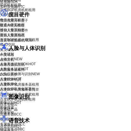
移动机柜租用
短视频SDK
双线机柜租用
实时音视频RTC
百度BGP机房机柜租用
度目硬件
大带宽租用
电信大带宽租用
度目视频分析盒子
联通大带宽租用
度目AI镜头模组
移动大带宽租用
度目人脸识别套件
双线大带宽租用
度目人脸抓拍机
百度BGP机房大带宽租用
度目智能面板机
NEW
域名/空间
人脸与人体识别
英文域名
人脸识别
中文域名
人体分析
NEW
虚拟主机
人脸离线识别SDK
HOT
香港云虚拟主机
人脸实名认证
HOT
高防服务器租用
人脸口罩检测与识别
NEW
DDoS 防护
人像特效
HOT
百度BGP机房
人脸私有化
百度BGP机房服务器租用
人体分析私有化部署包
百度BGP机房服务器托管
百度BGP机房大带宽租用
图像识别
百度BGP机房机柜租用
图像识别
HOT
百度智能云
图像搜索
云基础产品
图像审核
云服务器BCC
香港云服务器
语音技术
专属服务器DCC
语音识别
HOT
物理服务器BBC