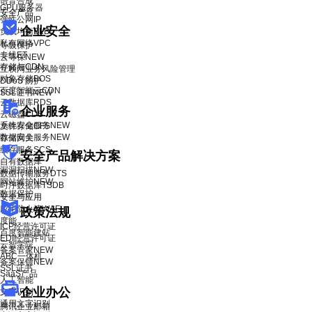
语音合成
GPU服务器
安全产品
弹性公网IP
企业安全
负载均衡BLB
私有网络VPC
等级保护
专线ET
云等保
NEW
存储与CDN
互联网业务风险管理
对象存储BOS
DDoS 防护
百度智能云CDN
SSL证书
NEW
云数据库RDS
企业服务
云磁盘CDS
系统安全服务
NEW
文件存储CFS
数据安全服务
NEW
存储网关
缓存服务SCS
安全产品解决方案
自有数据库
漏洞扫描
NEW
数据传输服务DTS
网站维护
NEW
时序数据库TSDB
数据保护
安全与应用
应用防火墙WAF
政策法规
度能
ICP经营许可证
百度智能建站
EDI经营许可证
云智学院
备案管家
NEW
ABC一体机
备案保镖
NEW
SSL证书
SaaS产品
人工智能
企业办公
文字识别
通用文字识别
腾讯企业邮箱