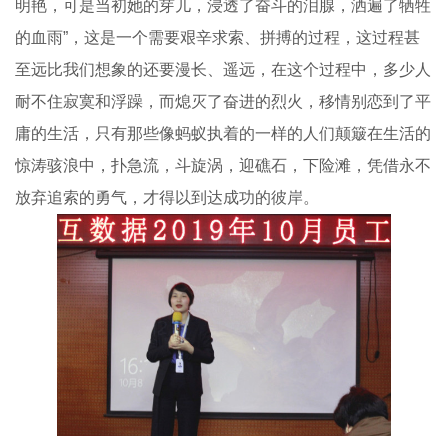
明艳，可是当初她的芽儿，浸透了奋斗的泪腺，洒遍了牺牲
的血雨”，这是一个需要艰辛求索、拼搏的过程，这过程甚
至远比我们想象的还要漫长、遥远，在这个过程中，多少人
耐不住寂寞和浮躁，而熄灭了奋进的烈火，移情别恋到了平
庸的生活，只有那些像蚂蚁执着的一样的人们颠簸在生活的
惊涛骇浪中，扑急流，斗旋涡，迎礁石，下险滩，凭借永不
放弃追索的勇气，才得以到达成功的彼岸。