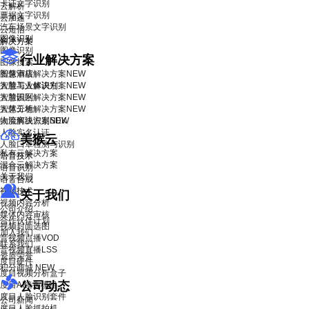
卡证文字识别
云解析
票据文字识别
云加速
汽车场景文字识别
云短信
图像识别
解决方案
图像识别
行业解决方案
图像搜索
智慧酒店解决方案
图像审核
NEW
智慧工业解决方案
人脸与人体识别
NEW
智慧园区解决方案
人脸识别
NEW
智慧工地解决方案
人体分析
NEW
物流解决方案
人脸离线识别SDK
NEW
人脸实名认证
美猴云
人脸口罩检测与识别
私有云解决方案
语音技术
混合云解决方案
语音识别
关于我们
语音合成
视频技术
关于我们
视频内容分析
公司介绍
媒体内容审核
合作伙伴计划
视频封面选图
加入我们
音视频点播VOD
联系我们
音视频直播LSS
资质荣誉
度目硬件
积分商城
NEW
度目视频分析盒子
公司动态
度目AI镜头模组
度目人脸识别套件
公司新闻
度目人脸抓拍机