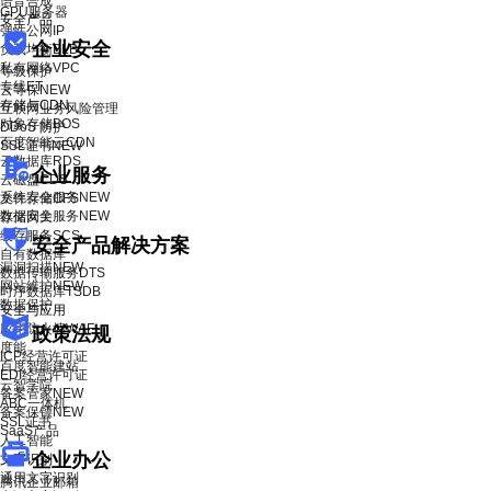
语音合成
GPU服务器
安全产品
弹性公网IP
企业安全
负载均衡BLB
私有网络VPC
等级保护
专线ET
云等保
NEW
存储与CDN
互联网业务风险管理
对象存储BOS
DDoS 防护
百度智能云CDN
SSL证书
NEW
云数据库RDS
企业服务
云磁盘CDS
系统安全服务
NEW
文件存储CFS
数据安全服务
NEW
存储网关
缓存服务SCS
安全产品解决方案
自有数据库
漏洞扫描
NEW
数据传输服务DTS
网站维护
NEW
时序数据库TSDB
数据保护
安全与应用
应用防火墙WAF
政策法规
度能
ICP经营许可证
百度智能建站
EDI经营许可证
云智学院
备案管家
NEW
ABC一体机
备案保镖
NEW
SSL证书
SaaS产品
人工智能
企业办公
文字识别
通用文字识别
腾讯企业邮箱