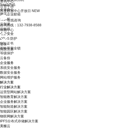
资讯中心
SaaS产品
云智中国
企业办公
百度数据中心开放日
NEW
腾讯企业邮箱
云解析
在线咨询
云加速
咨询热线：132-7938-8588
云短信
帮助中心
企业安全
DDoS 防护
SSL证书
登录
四叶草安全锁
免费注册
等级保护
云备份
企业服务
系统安全服务
数据安全服务
网站维护服务
解决方案
行业解决方案
运营型网站解决方案
智能教育解决方案
企业服务解决方案
智能制造解决方案
智能园区解决方案
物联网解决方案
IPFS分布式存储解决方案
美猴云