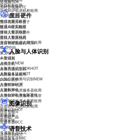
移动机柜租用
短视频SDK
双线机柜租用
实时音视频RTC
百度BGP机房机柜租用
度目硬件
大带宽租用
电信大带宽租用
度目视频分析盒子
联通大带宽租用
度目AI镜头模组
移动大带宽租用
度目人脸识别套件
双线大带宽租用
度目人脸抓拍机
百度BGP机房大带宽租用
度目智能面板机
NEW
域名/空间
人脸与人体识别
英文域名
人脸识别
中文域名
人体分析
NEW
虚拟主机
人脸离线识别SDK
HOT
香港云虚拟主机
人脸实名认证
HOT
高防服务器租用
人脸口罩检测与识别
NEW
DDoS 防护
人像特效
HOT
百度BGP机房
人脸私有化
百度BGP机房服务器租用
人体分析私有化部署包
百度BGP机房服务器托管
百度BGP机房大带宽租用
图像识别
百度BGP机房机柜租用
图像识别
HOT
百度智能云
图像搜索
云基础产品
图像审核
云服务器BCC
香港云服务器
语音技术
专属服务器DCC
语音识别
HOT
物理服务器BBC