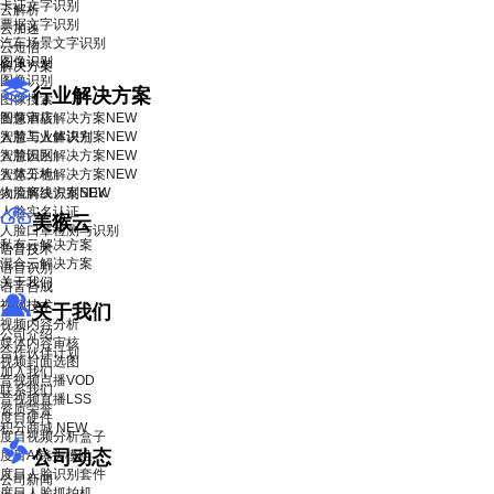
卡证文字识别
云解析
票据文字识别
云加速
汽车场景文字识别
云短信
图像识别
解决方案
图像识别
行业解决方案
图像搜索
智慧酒店解决方案
图像审核
NEW
智慧工业解决方案
人脸与人体识别
NEW
智慧园区解决方案
人脸识别
NEW
智慧工地解决方案
人体分析
NEW
物流解决方案
人脸离线识别SDK
NEW
人脸实名认证
美猴云
人脸口罩检测与识别
私有云解决方案
语音技术
混合云解决方案
语音识别
关于我们
语音合成
视频技术
关于我们
视频内容分析
公司介绍
媒体内容审核
合作伙伴计划
视频封面选图
加入我们
音视频点播VOD
联系我们
音视频直播LSS
资质荣誉
度目硬件
积分商城
NEW
度目视频分析盒子
公司动态
度目AI镜头模组
度目人脸识别套件
公司新闻
度目人脸抓拍机