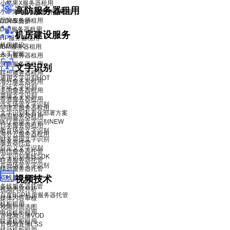
小苹果X服务器租用
高防服务器租用
小苹果X青春版服务器租用
品牌服务器租用
DDoS 防护
Dell服务器租用
机房建设服务
HP服务器租用
机房建设
IBM服务器租用
人工智能
华为服务器租用
浪潮服务器租用
文字识别
联想服务器租用
通用文字识别
HOT
海外服务器租用
卡证文字识别
美国服务器租用
票据文字识别
香港服务器租用
汽车场景文字识别
菲律宾服务器租用
文字识别私有化部署方案
韩国服务器租用
医疗票据文字识别
NEW
日本服务器租用
教育场景文字识别
海外云服务器租用
财务票据文字识别
服务器托管
自定义文字识别
电信服务器托管
文字识别离线SDK
联通服务器托管
其他场景文字识别
移动服务器托管
双线服务器托管
视频技术
多线服务器托管
视频内容分析
百度BGP机房服务器托管
媒体内容审核
机柜租用
视频封面选图
电信机柜租用
音视频点播VOD
联通机柜租用
音视频直播LSS