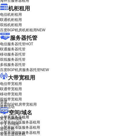
海外云服务器租用
机柜租用
电信机柜租用
联通机柜租用
双线机柜租用
百度BGP机房机柜租用
NEW
服务器托管
电信服务器托管
HOT
联通服务器托管
移动服务器托管
双线服务器托管
多线服务器托管
百度BGP机房服务器托管
NEW
大带宽租用
电信带宽租用
联通带宽租用
移动带宽租用
双线带宽租用
登录
百度BGP机房带宽租用
最新活动
空间/域名
IDC产品
小苹果服务器租用
英文.com域名
小苹果创业版服务器租用
中文.cn域名
小苹果标准版服务器租用
虚拟主机
小苹果增强版服务器租用
香港云虚拟主机