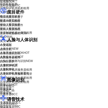
移动机柜租用
短视频SDK
双线机柜租用
实时音视频RTC
百度BGP机房机柜租用
度目硬件
大带宽租用
电信大带宽租用
度目视频分析盒子
联通大带宽租用
度目AI镜头模组
移动大带宽租用
度目人脸识别套件
双线大带宽租用
度目人脸抓拍机
百度BGP机房大带宽租用
度目智能面板机
NEW
域名/空间
人脸与人体识别
英文域名
人脸识别
中文域名
人体分析
NEW
虚拟主机
人脸离线识别SDK
HOT
香港云虚拟主机
人脸实名认证
HOT
高防服务器租用
人脸口罩检测与识别
NEW
DDoS 防护
人像特效
HOT
百度BGP机房
人脸私有化
百度BGP机房服务器租用
人体分析私有化部署包
百度BGP机房服务器托管
百度BGP机房大带宽租用
图像识别
百度BGP机房机柜租用
图像识别
HOT
百度智能云
图像搜索
云基础产品
图像审核
云服务器BCC
香港云服务器
语音技术
专属服务器DCC
语音识别
HOT
物理服务器BBC