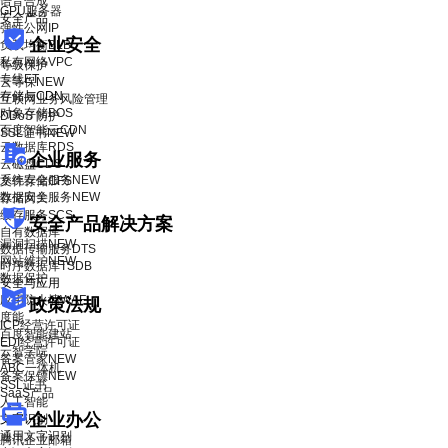
语音合成
GPU服务器
安全产品
弹性公网IP
企业安全
负载均衡BLB
私有网络VPC
等级保护
专线ET
云等保
NEW
存储与CDN
互联网业务风险管理
对象存储BOS
DDoS 防护
百度智能云CDN
SSL证书
NEW
云数据库RDS
企业服务
云磁盘CDS
系统安全服务
NEW
文件存储CFS
数据安全服务
NEW
存储网关
缓存服务SCS
安全产品解决方案
自有数据库
漏洞扫描
NEW
数据传输服务DTS
网站维护
NEW
时序数据库TSDB
数据保护
安全与应用
应用防火墙WAF
政策法规
度能
ICP经营许可证
百度智能建站
EDI经营许可证
云智学院
备案管家
NEW
ABC一体机
备案保镖
NEW
SSL证书
SaaS产品
人工智能
企业办公
文字识别
通用文字识别
腾讯企业邮箱