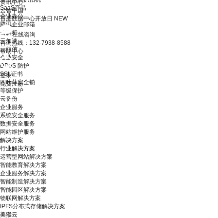
资讯中心
SaaS产品
云智中国
企业办公
百度数据中心开放日
NEW
腾讯企业邮箱
云解析
在线咨询
云加速
咨询热线：132-7938-8588
云短信
帮助中心
企业安全
DDoS 防护
SSL证书
登录
四叶草安全锁
免费注册
等级保护
云备份
企业服务
系统安全服务
数据安全服务
网站维护服务
解决方案
行业解决方案
运营型网站解决方案
智能教育解决方案
企业服务解决方案
智能制造解决方案
智能园区解决方案
物联网解决方案
IPFS分布式存储解决方案
美猴云