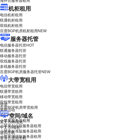
海外云服务器租用
机柜租用
电信机柜租用
联通机柜租用
双线机柜租用
百度BGP机房机柜租用
NEW
服务器托管
电信服务器托管
HOT
联通服务器托管
移动服务器托管
双线服务器托管
多线服务器托管
百度BGP机房服务器托管
NEW
大带宽租用
电信带宽租用
联通带宽租用
移动带宽租用
双线带宽租用
登录
百度BGP机房带宽租用
最新活动
空间/域名
IDC产品
小苹果服务器租用
英文.com域名
小苹果创业版服务器租用
中文.cn域名
小苹果标准版服务器租用
虚拟主机
小苹果增强版服务器租用
香港云虚拟主机