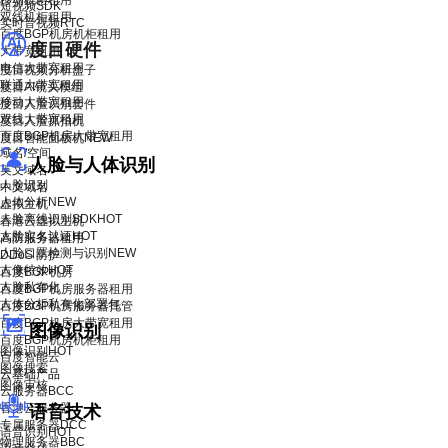
移动机柜租用
短视频SDK
双线机柜租用
实时音视频RTC
百度BGP机房机柜租用
度目硬件
大带宽租用
电信大带宽租用
度目视频分析盒子
联通大带宽租用
度目AI镜头模组
移动大带宽租用
度目人脸识别套件
双线大带宽租用
度目人脸抓拍机
百度BGP机房大带宽租用
度目智能面板机
NEW
域名/空间
人脸与人体识别
英文域名
人脸识别
中文域名
人体分析
NEW
虚拟主机
人脸离线识别SDK
HOT
香港云虚拟主机
人脸实名认证
HOT
高防服务器租用
人脸口罩检测与识别
NEW
DDoS 防护
人像特效
HOT
百度BGP机房
人脸私有化
百度BGP机房服务器租用
人体分析私有化部署包
百度BGP机房服务器托管
百度BGP机房大带宽租用
图像识别
百度BGP机房机柜租用
图像识别
HOT
百度智能云
图像搜索
云基础产品
图像审核
云服务器BCC
香港云服务器
语音技术
专属服务器DCC
语音识别
HOT
物理服务器BBC