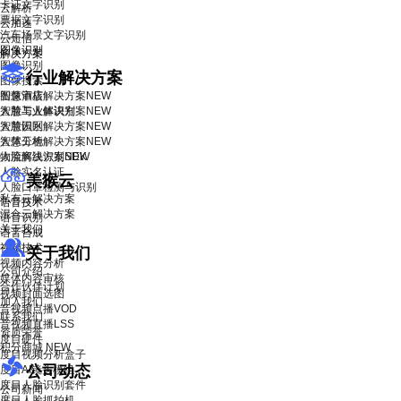
卡证文字识别
云解析
票据文字识别
云加速
汽车场景文字识别
云短信
图像识别
解决方案
图像识别
行业解决方案
图像搜索
智慧酒店解决方案
图像审核
NEW
智慧工业解决方案
人脸与人体识别
NEW
智慧园区解决方案
人脸识别
NEW
智慧工地解决方案
人体分析
NEW
物流解决方案
人脸离线识别SDK
NEW
人脸实名认证
美猴云
人脸口罩检测与识别
私有云解决方案
语音技术
混合云解决方案
语音识别
关于我们
语音合成
视频技术
关于我们
视频内容分析
公司介绍
媒体内容审核
合作伙伴计划
视频封面选图
加入我们
音视频点播VOD
联系我们
音视频直播LSS
资质荣誉
度目硬件
积分商城
NEW
度目视频分析盒子
公司动态
度目AI镜头模组
度目人脸识别套件
公司新闻
度目人脸抓拍机