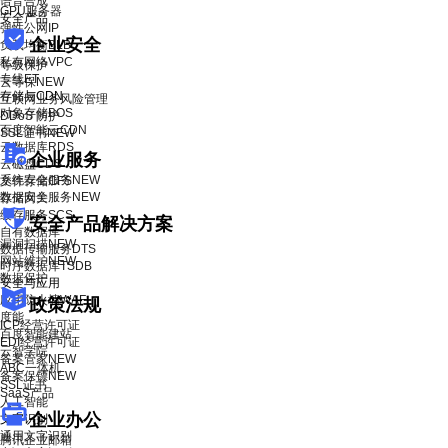
语音合成
GPU服务器
安全产品
弹性公网IP
企业安全
负载均衡BLB
私有网络VPC
等级保护
专线ET
云等保
NEW
存储与CDN
互联网业务风险管理
对象存储BOS
DDoS 防护
百度智能云CDN
SSL证书
NEW
云数据库RDS
企业服务
云磁盘CDS
系统安全服务
NEW
文件存储CFS
数据安全服务
NEW
存储网关
缓存服务SCS
安全产品解决方案
自有数据库
漏洞扫描
NEW
数据传输服务DTS
网站维护
NEW
时序数据库TSDB
数据保护
安全与应用
应用防火墙WAF
政策法规
度能
ICP经营许可证
百度智能建站
EDI经营许可证
云智学院
备案管家
NEW
ABC一体机
备案保镖
NEW
SSL证书
SaaS产品
人工智能
企业办公
文字识别
通用文字识别
腾讯企业邮箱