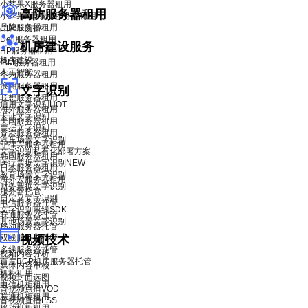
小苹果X服务器租用
高防服务器租用
小苹果X青春版服务器租用
品牌服务器租用
DDoS 防护
Dell服务器租用
机房建设服务
HP服务器租用
机房建设
IBM服务器租用
人工智能
华为服务器租用
浪潮服务器租用
文字识别
联想服务器租用
通用文字识别
HOT
海外服务器租用
卡证文字识别
美国服务器租用
票据文字识别
香港服务器租用
汽车场景文字识别
菲律宾服务器租用
文字识别私有化部署方案
韩国服务器租用
医疗票据文字识别
NEW
日本服务器租用
教育场景文字识别
海外云服务器租用
财务票据文字识别
服务器托管
自定义文字识别
电信服务器托管
文字识别离线SDK
联通服务器托管
其他场景文字识别
移动服务器托管
双线服务器托管
视频技术
多线服务器托管
视频内容分析
百度BGP机房服务器托管
媒体内容审核
机柜租用
视频封面选图
电信机柜租用
音视频点播VOD
联通机柜租用
音视频直播LSS