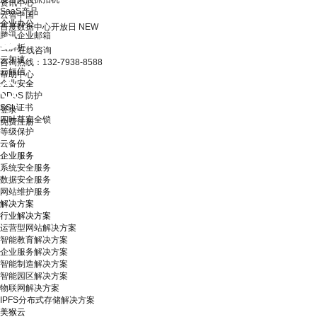
资讯中心
SaaS产品
云智中国
企业办公
百度数据中心开放日
NEW
腾讯企业邮箱
云解析
在线咨询
云加速
咨询热线：132-7938-8588
云短信
帮助中心
企业安全
DDoS 防护
SSL证书
登录
四叶草安全锁
免费注册
等级保护
云备份
企业服务
系统安全服务
数据安全服务
网站维护服务
解决方案
行业解决方案
运营型网站解决方案
智能教育解决方案
企业服务解决方案
智能制造解决方案
智能园区解决方案
物联网解决方案
IPFS分布式存储解决方案
美猴云